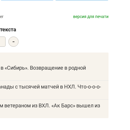
er
версия для печати
текста
-
0
 в «Сибирь». Возвращение в родной
анады с тысячей матчей в НХЛ. Что-о-о-о-
им ветераном из ВХЛ. «Ак Барс» вышел из
выб