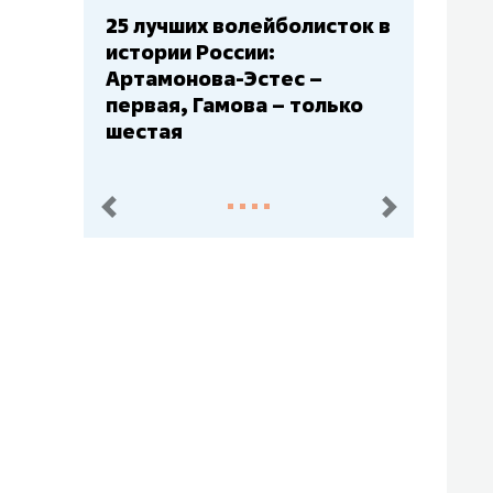
 лучших волейболисток в
Бюджеты клубов 
тории России:
– главный мажор,
тамонова-Эстес –
Барс» – второй, 
рвая, Гамова – только
Юлаев» – середн
стая
пред.
след.