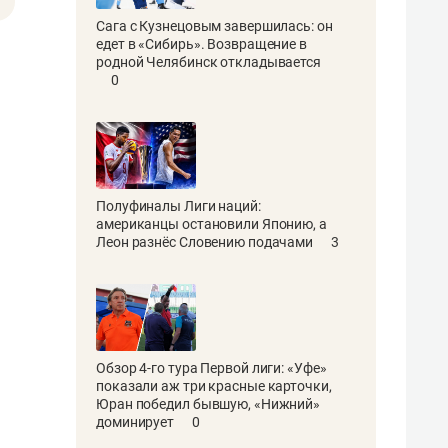
Сага с Кузнецовым завершилась: он
едет в «Сибирь». Возвращение в
родной Челябинск откладывается
0
Полуфиналы Лиги наций:
американцы остановили Японию, а
Леон разнёс Словению подачами
3
Обзор 4-го тура Первой лиги: «Уфе»
показали аж три красные карточки,
Юран победил бывшую, «Нижний»
доминирует
0