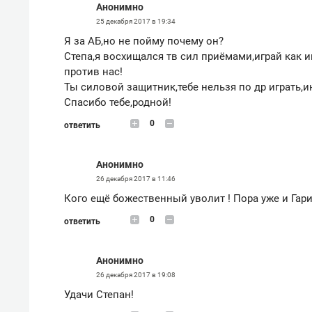
Анонимно
25 декабря 2017 в 19:34
Я за АБ,но не пойму почему он?
Степа,я восхищался тв сил приёмами,играй как и
против нас!
Ты силовой защитник,тебе нельзя по др играть,и
Спасибо тебе,родной!
0
ответить
Анонимно
26 декабря 2017 в 11:46
Кого ещё божественный уволит ! Пора уже и Гари
0
ответить
Анонимно
26 декабря 2017 в 19:08
Удачи Степан!