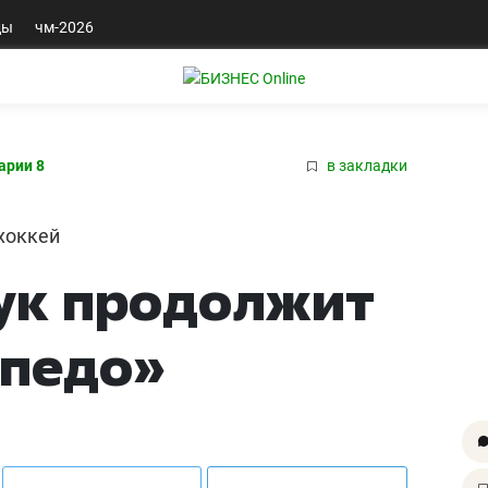
ды
чм-2026
арии 8
в закладки
хоккей
ук продолжит
рпедо»