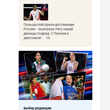
Польша повторила достижение
России – выиграла Лигу наций
дважды подряд. С Леоном в
диагонали!
10
ор редакции
выбор редакции