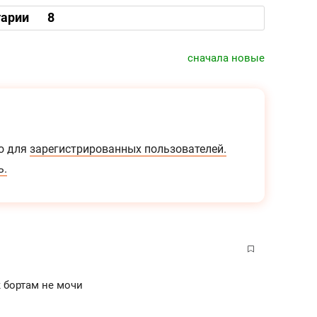
25
арии
8
ис
Ар
сначала новые
пе
ше
о для
зарегистрированных пользователей.
ь.
к бортам не мочи