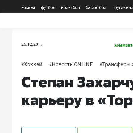
хоккей
футбол
волейбол
баскетбол
другие ви
25.12.2017
коммент
Хоккей
Новости ONLINE
Трансферы 
#
#
#
Степан Захарч
карьеру в «То