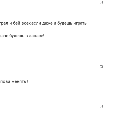
грал и бей всех,если даже и будешь играть
наче будешь в запасе!
пова менять !