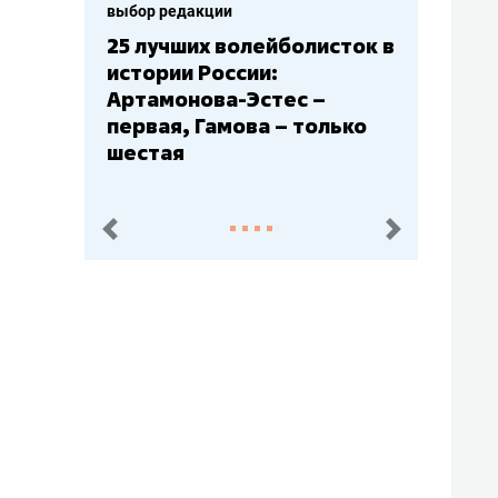
выбор редакции
Бюджеты клубов КХЛ: СКА
– главный мажор, «Ак
Барс» – второй, «Салават
Юлаев» – середняк
пред.
след.