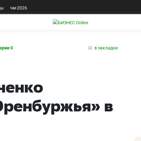
ды
чм-2026
арии 0
в закладки
ченко
Оренбуржья» в