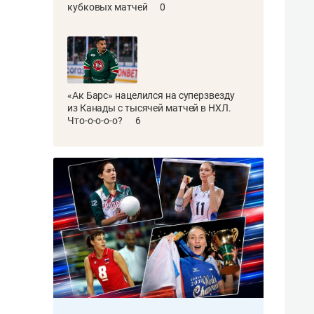
кубковых матчей
0
«Ак Барс» нацелился на суперзвезду
из Канады с тысячей матчей в НХЛ.
Что-о-о-о-о?
6