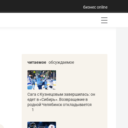
бизнес online
читаемое
обсуждаемое
Сага с Кузнецовым завершилась: он
едет в «Сибирь». Возвращение в
родной Челябинск откладывается
1