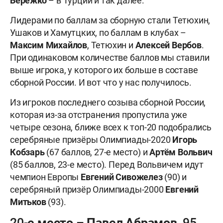
Бережко
– в Турции и так далее.
Лидерами по баллам за сборную стали Тетюхин,
Ушаков и Хамутцких, по баллам в клубах –
Максим Михайлов
, Тетюхин и
Алексей Вербов
.
При одинаковом количестве баллов мы ставили
выше игрока, у которого их больше в составе
сборной России. И вот что у нас получилось.
Из игроков последнего созыва сборной России,
которая из-за отстранения пропустила уже
четыре сезона, ближе всех к топ-20 подобрались
серебряные призёры Олимпиады-2020
Игорь
Кобзарь
(67 баллов, 27-е место) и
Артём Вольвич
(85 баллов, 23-е место). Перед Вольвичем идут
чемпион Европы
Евгений Сивожелез
(90) и
серебряный призёр Олимпиады-2000
Евгений
Митьков
(93).
20-е место – Павел Абрамов, 95