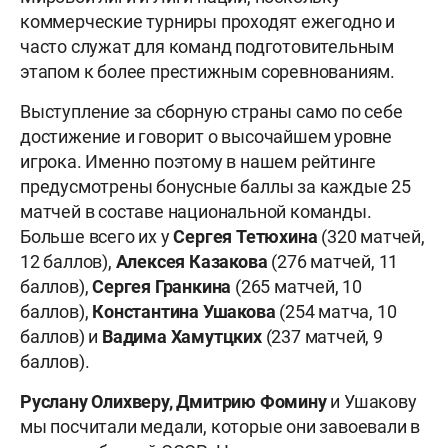
коммерческие турниры проходят ежегодно и
часто служат для команд подготовительным
этапом к более престижным соревнованиям.
Выступление за сборную страны само по себе
достижение и говорит о высочайшем уровне
игрока. Именно поэтому в нашем рейтинге
предусмотрены бонусные баллы за каждые 25
матчей в составе национальной команды.
Больше всего их у
Сергея
Тетюхина
(320 матчей,
12 баллов),
Алексея
Казакова
(276 матчей, 11
баллов),
Сергея
Гранкина
(265 матчей, 10
баллов),
Константина
Ушакова
(254 матча, 10
баллов) и
Вадима
Хамутцких
(237 матчей, 9
баллов).
Руслану Олихверу, Дмитрию Фомину
и Ушакову
мы посчитали медали, которые они завоевали в