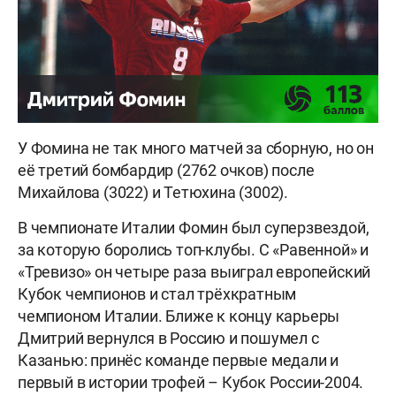
У Фомина не так много матчей за сборную, но он
её третий бомбардир (2762 очков) после
Михайлова (3022) и Тетюхина (3002).
В чемпионате Италии Фомин был суперзвездой,
за которую боролись топ-клубы. С «Равенной» и
«Тревизо» он четыре раза выиграл европейский
Кубок чемпионов и стал трёхкратным
чемпионом Италии. Ближе к концу карьеры
Дмитрий вернулся в Россию и пошумел с
Казанью: принёс команде первые медали и
первый в истории трофей – Кубок России-2004.