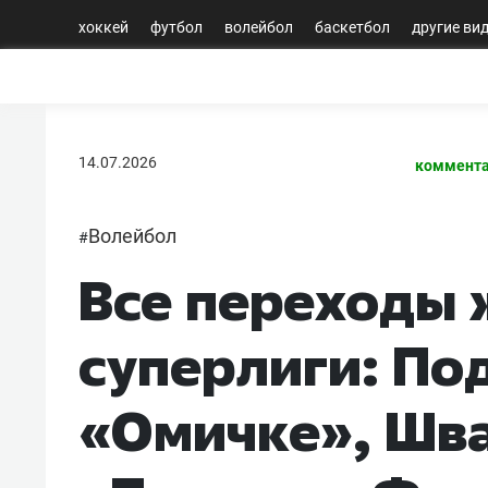
хоккей
футбол
волейбол
баскетбол
другие ви
14.07.2026
коммента
Волейбол
#
Все переходы 
суперлиги: По
«Омичке», Шва