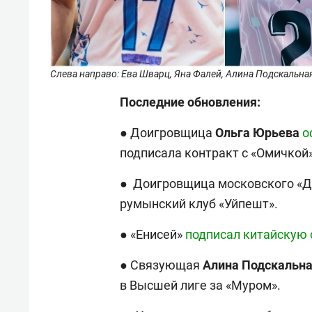
Слева направо: Ева Шварц, Яна Фалей, Алина Подскальная /
Последние обновления:
● Доигровщица
Ольга
Юрьева
о
подписала контракт с «Омичкой»
● Доигровщица московского «
румынский клуб «Уйпешт».
● «Енисей»
подписал китайскую
● Связующая
Алина
Подскальн
в Высшей лиге за «Муром».