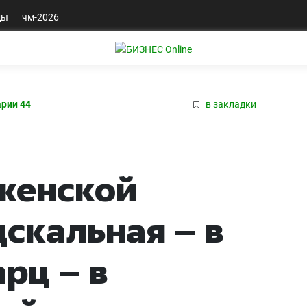
ды
чм-2026
рии 44
в закладки
женской
дскальная – в
рц – в