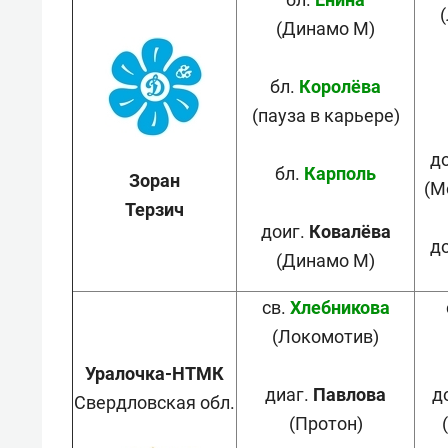
(Динамо М)
бл.
Королёва
(пауза в карьере)
д
бл.
Карполь
Зоран
(М
Терзич
доиг.
Ковалёва
д
(Динамо М)
св.
Хлебникова
(Локомотив)
Уралочка-НТМК
диаг.
Павлова
д
Свердловская обл.
(Протон)