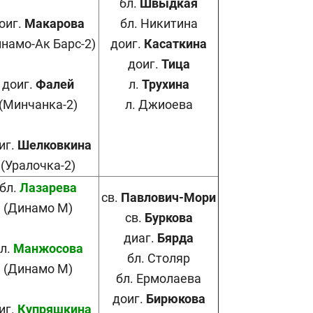
бл.
Швыдкая
оиг.
Макарова
бл. Никитина
намо-Ак Барс-2)
доиг.
Касаткина
доиг.
Тица
доиг.
Фалей
л.
Трухина
(Минчанка-2)
л. Джиоева
иг.
Шелковки
на
(Уралочка-2)
бл.
Лазарева
св.
Павлович-Мори
(Динамо М)
св.
Буркова
диаг.
Бярда
л.
Манжосова
бл. Столяр
(Динамо М)
бл. Ермолаева
доиг.
Бирюкова
иг.
Купряшкина