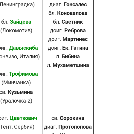
(Ленинградка)
диаг.
Гонсалес
бл.
Коновалова
бл.
Зайцева
бл.
Светник
(Локомотив)
доиг.
Реброва
доиг.
Мартинес
оиг.
Давыскиба
доиг.
Ек.
Г
атина
онвизо, Италия)
л.
Бибина
л.
Мухаметшина
оиг.
Трофимова
(Минчанка)
св.
Кузьмина
(Уралочка-2)
оиг.
Цветкович
св.
Сорокина
(Тент, Сербия)
диаг.
Протопопова