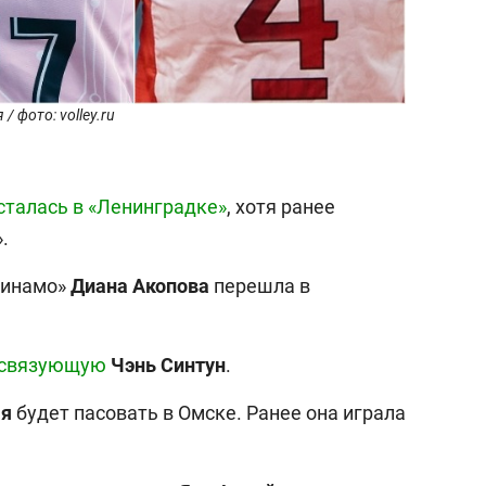
 фото: volley.ru
сталась в «Ленинградке»
, хотя ранее
.
Динамо»
Диана
Акопова
перешла в
 связующую
Чэнь
Синтун
.
ая
будет пасовать в Омске. Ранее она играла