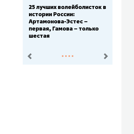
Бюджеты клубов КХЛ: СКА
– главный мажор, «Ак
Барс» – второй, «Салават
Юлаев» – середняк
пред.
след.