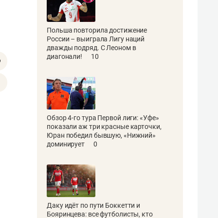
Польша повторила достижение
России – выиграла Лигу наций
дважды подряд. С Леоном в
диагонали!
10
Обзор 4-го тура Первой лиги: «Уфе»
показали аж три красные карточки,
Юран победил бывшую, «Нижний»
доминирует
0
Даку идёт по пути Боккетти и
Бояринцева: все футболисты, кто