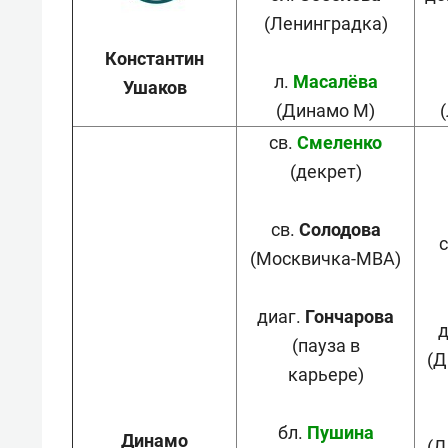
(Ленинградка)
Константин
л.
Масалёва
Ушаков
(Динамо М)
св.
Смеленко
(декрет)
св.
Солодова
с
(Москвичка-МВА)
диаг.
Гончарова
д
(пауза в
(Д
карьере)
бл.
Пушина
Динамо
(Д