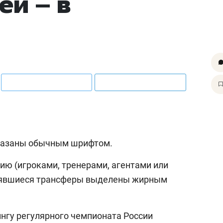
ей – в
казаны обычным шрифтом.
ю (игроками, тренерами, агентами или
тоявшиеся трансферы выделены жирным
нгу регулярного чемпионата России