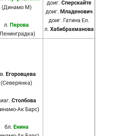
доиг.
Сперскайте
(Динамо М)
доиг.
Младенович
доиг. Гатина Ел.
л.
Перова
л.
Хабибрахманова
(Ленинградка)
в.
Егоровцева
(Северянка)
иаг.
Столбова
инамо-Ак Барс)
бл.
Енина
инамо-Ак Барс)