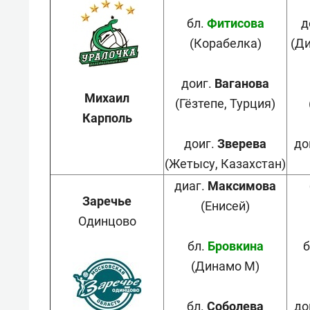
бл.
Фитисова
д
(Корабелка)
(Ди
доиг.
Ваганова
Михаил
(Гёзтепе, Турция)
Карполь
доиг.
Зверева
до
(Жетысу, Казахстан)
диаг.
Максимова
Заречье
(Енисей)
Одинцово
бл.
Бровкина
б
(Динамо М)
бл.
Соболева
до