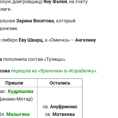
усскую доигровщицу
Яну
Фалей
, на счету
рлиге.
нальная
Зарина
Воситова
, который
донезии.
е либеро
Еву
Шварц
, а «Омичка» –
Ангелину
а
пополнила состав «Тулицы».
сова
перешла из «Уралочки» в «Корабелку»
.
Пришли
Остались
иаг.
Кудряшова
Динамо-Метар)
св.
Ануфриенко
бл.
Малыгина
св.
Матвеева