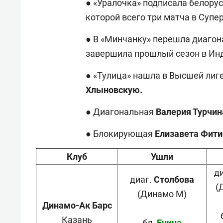
● «Уралочка» подписала белор
которой всего три матча в Супе
● В «Минчанку» перешла диаго
завершила прошлый сезон в Ин
● «Тулица» нашла в Высшей лиг
Хлыновскую.
● Диагональная
Валерия
Турчин
● Блокирующая
Елизавета
Фити
Клуб
Ушли
д
диаг.
Столбова
(
(Динамо М)
Динамо-Ак Барс
Казань
бл.
Енина