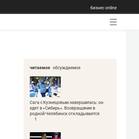
бизнес online
читаемое
обсуждаемое
Сага с Кузнецовым завершилась: он
едет в «Сибирь». Возвращение в
родной Челябинск откладывается
1