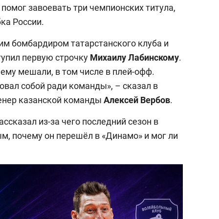
 помог завоевать три чемпионских титула,
бка России.
им бомбардиром татарстанского клуба и
тупил первую строчку
Михаилу
Лабинскому
.
 ему мешали, в том числе в плей-офф.
ковал собой ради команды», – сказал в
енер казанской команды
Алексей
Вербов
.
ассказал из-за чего последний сезон в
м, почему он перешёл в «Динамо» и мог ли