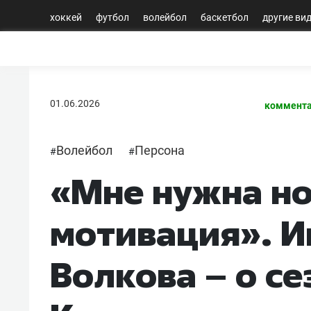
хоккей
футбол
волейбол
баскетбол
другие ви
01.06.2026
коммента
Волейбол
Персона
#
#
«Мне нужна н
мотивация». 
Волкова – о се