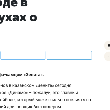
оде в
ухах о
фа-самцом «Зенита».
онов в казанском «Зените» сегодня
ое «Динамо» – пожалуй, это главный
лейболе, который может сильно повлиять на
тний доигровщик был лидером