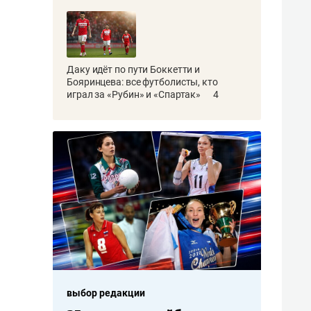
Даку идёт по пути Боккетти и
Бояринцева: все футболисты, кто
играл за «Рубин» и «Спартак»
4
выбор редакции