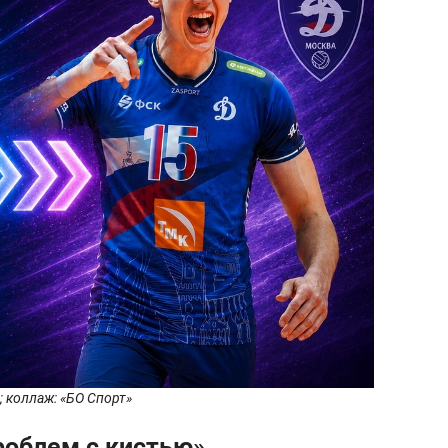
; коллаж: «БО Спорт»
роблем с кистью»