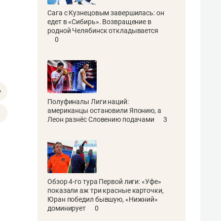
Сага с Кузнецовым завершилась: он
едет в «Сибирь». Возвращение в
родной Челябинск откладывается
0
Полуфиналы Лиги наций:
американцы остановили Японию, а
Леон разнёс Словению подачами
3
Обзор 4-го тура Первой лиги: «Уфе»
показали аж три красные карточки,
Юран победил бывшую, «Нижний»
доминирует
0