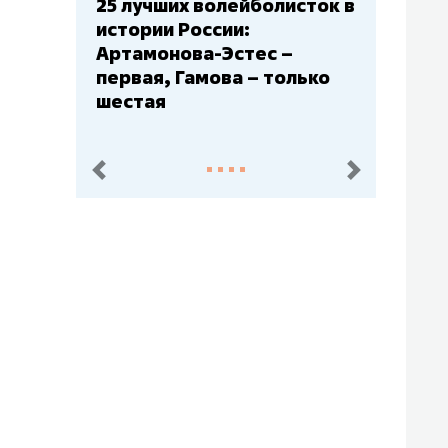
Бюджеты клубов КХЛ: СКА
– главный мажор, «Ак
Барс» – второй, «Салават
Юлаев» – середняк
пред.
след.