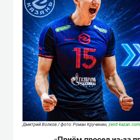
Дмитрий Волков / фото: Роман Кручинин,
zenit-kazan.com
«Приём просел из-за п