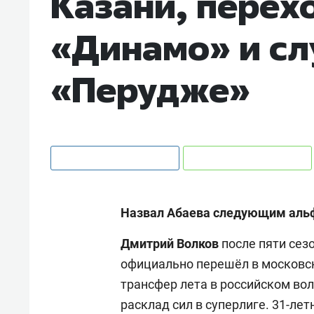
Казани, перех
«Динамо» и сл
«Перудже»
Назвал Абаева следующим аль
Дмитрий
Волков
после пяти сез
официально перешёл в московск
трансфер лета в российском во
расклад сил в суперлиге. 31-ле