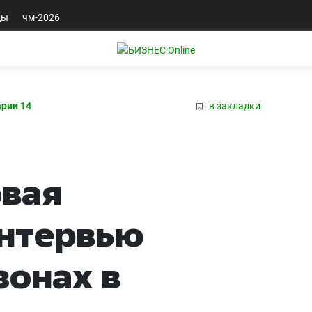
ды
чм-2026
рии 14
в закладки
овая
Интервью
зонах в