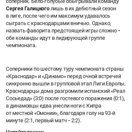
соперник. Бело-голубые обыгрывали команду
Сергея Галицкого
лишь в их дебютный сезон
в лиге, после чего им максимум удавалось
сыграть с краснодарцами вничью. Однако,
назвать фаворита предстоящей игры сложно
-
обе команды идут в лидирующей группе
чемпионата.
Соперники по шестому туру чемпионата страны
«Краснодар» и «Динамо» перед очной встречей
синхронно вышли в групповой этап Лиги Европы.
Краснодарцы дома разгромили испанский «Реал
Сосьедад» (3:0) после гостевого поражения (0:1),
а динамовцы едва унесли ноги с Кипра
от местной «Омонии», благодаря голу на 93-й
минуте (2:1, первый матч
-
2:2).