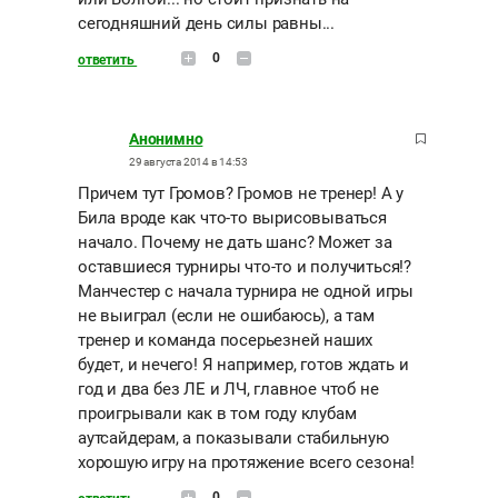
сегодняшний день силы равны...
0
ответить
Анонимно
29 августа 2014 в 14:53
Причем тут Громов? Громов не тренер! А у
Била вроде как что-то вырисовываться
начало. Почему не дать шанс? Может за
оставшиеся турниры что-то и получиться!?
Манчестер с начала турнира не одной игры
не выиграл (если не ошибаюсь), а там
тренер и команда посерьезней наших
будет, и нечего! Я например, готов ждать и
год и два без ЛЕ и ЛЧ, главное чтоб не
проигрывали как в том году клубам
аутсайдерам, а показывали стабильную
хорошую игру на протяжение всего сезона!
0