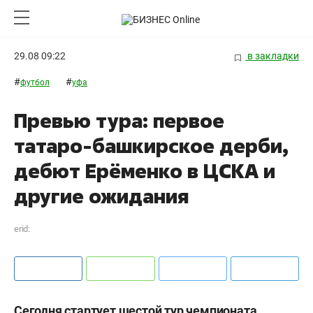
29.08 09:22
в закладки
#
#
футбол
уфа
Превью тура: первое
татаро-башкирское дерби,
дебют Ерёменко в ЦСКА и
другие ожидания
erid:
Сегодня стартует шестой тур чемпионата