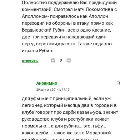
Полностью поддерживаю Вас предыдущий
комментарий. Смотрел матч Локомотива с
Аполлоном- понравилось как Аполлон
переходил из обороны в атаку, прямо как
Бердыевский Рубин, все в одно касание,
две- три передачи и нападающий один
перед воротами,красота. Так же недавно
играл и Рубин.
0
ответить
Анонимно
29 августа 2014 в 14:19
для уфы мачт принципиальный, если уж
легионер, который месяца два в городе и в
клубе говорит про дерби казань-уфа, значит
руководство клуба и республики качает
нормально... а для рубина... это, тьфу...
какое дерби... такое же как с Мордовией
или Волгой... но стоит признать на