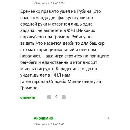
29 августа 2014 в 11:27
Еременко прав.что ушел из Рубина. Это
счас команда для физкультурников
средней руки и ставится лишь одна
задача...не вылететь в ФНЛ.Никаких
еврокубков при Громове Рубину не
видать.Что касается дерби,то для башкир
это матч принципиальный и они нам
наваляют. Наша игра строится на принципе
бей-беги и единственный ктог вносит
мысль в игру,это Карадениз..когда он
уйдет..вылет в ФНЛ нам
гарантирован.Спасибо Минниханову за
Громова.
0
ответить
Анонимно
29 августа 2014 в 11:41