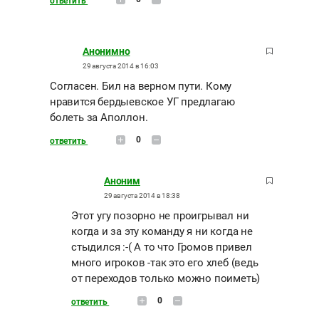
ответить
Анонимно
29 августа 2014 в 16:03
Согласен. Бил на верном пути. Кому
нравится бердыевское УГ предлагаю
болеть за Аполлон.
0
ответить
Аноним
29 августа 2014 в 18:38
Этот угу позорно не проигрывал ни
когда и за эту команду я ни когда не
стыдился :-( А то что Громов привел
много игроков -так это его хлеб (ведь
от переходов только можно поиметь)
0
ответить