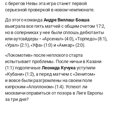
с берегов Невы эта игра станет первой
серьезной проверкой в новом чемпионате.
До этого команда
Андре Виллаш-Боаша
выиграла все пять матчей с общим счетом 17:2,
но в соперниках у нее были сплошь дебютанты
или аутсайдеры
-
«Арсенал» (4:0), «Торпедо» (8:1),
«Урал» (2:1), «Уфа» (1:0) и «Амкар» (2:0).
«Локомотив» после неплохого старта
испытывает проблемы. После ничьи в Казани
(1:1) подопечные
Леонида Кучука
уступили
«Кубани» (1:2), а перед матчем с «Зенитом»
и вовсе были разгромлены на своем поле
кипрским «Аполлоном» (1:4). Успеют ли
москвичи оправиться от позора в Лиге Европы
за три дня?