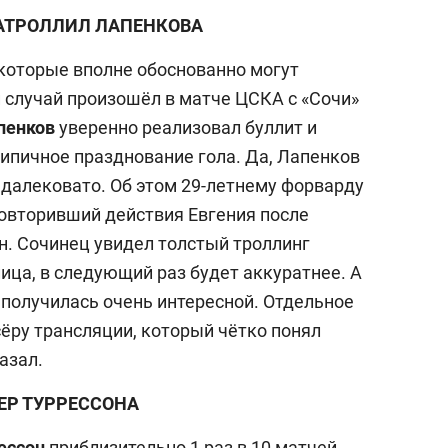
АТРОЛЛИЛ ЛАПЕНКОВА
 которые вполне обоснованно могут
й случай произошёл в матче ЦСКА с «Сочи»
пенков
уверенно реализовал буллит и
типичное празднование гола. Да, Лапенков
 далековато. Об этом 29-летнему форварду
повторивший действия Евгения после
. Сочинец увидел толстый троллинг
ица, в следующий раз будет аккуратнее. А
 получилась очень интересной. Отдельное
ёру трансляции, который чётко понял
азал.
ЕР ТУРРЕССОНА
ессон
приблизительно 1 раз в 10 матчей