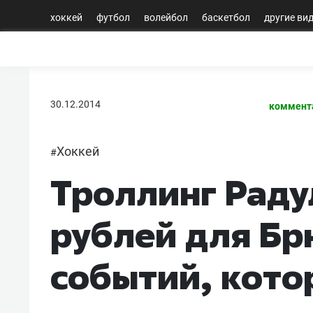
хоккей
футбол
волейбол
баскетбол
другие ви
30.12.2014
коммент
Хоккей
#
Троллинг Радул
рублей для Бр
событий, кото