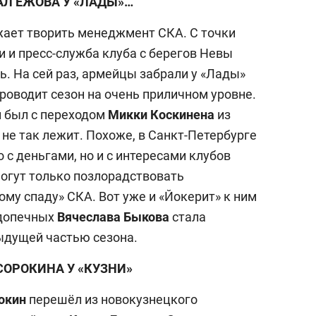
АЛ ЕЖОВА У «ЛАДЫ»…
ает творить менеджмент СКА. С точки
 и пресс-служба клуба с берегов Невы
ь. На сей раз, армейцы забрали у «Лады»
проводит сезон на очень приличном уровне.
й был с переходом
Микки Коскинена
из
 не так лежит. Похоже, в Санкт-Петербурге
 с деньгами, но и с интересами клубов
могут только позлорадствовать
му спаду» СКА. Вот уже и «Йокерит» к ним
одопечных
Вячеслава Быкова
стала
дыдущей частью сезона.
СОРОКИНА У «КУЗНИ»
окин
перешёл из новокузнецкого