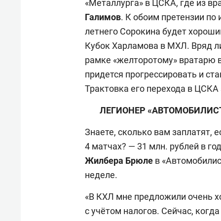
«Металлурга» в ЦСКА, где из вр
Галимов
. К обоим претензии по 
летнего Сорокина будет хороши
Кубок Харламова в МХЛ. Вряд 
рамке «желторотому» вратарю в
придется прогрессировать и ста
Трактовка его перехода в ЦСКА 
ЛЕГИОНЕР «АВТОМОБИЛИСТ
Знаете, сколько вам заплатят, 
4 матчах? — 31 млн. рублей в го
Жилбера Брюле
в «Автомобилист
неделе.
«В КХЛ мне предложили очень х
с учётом налогов. Сейчас, когда