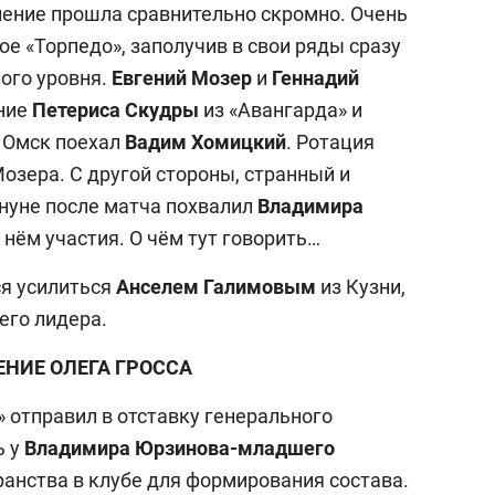
ение прошла сравнительно скромно. Очень
е «Торпедо», заполучив в свои ряды сразу
ого уровня.
Евгений Мозер
и
Геннадий
ние
Петериса Скудры
из «Авангарда» и
В Омск поехал
Вадим Хомицкий
. Ротация
озера. С другой стороны, странный и
ануне после матча похвалил
Владимира
 нём участия. О чём тут говорить…
ся усилиться
Анселем Галимовым
из Кузни,
его лидера.
ЕНИЕ ОЛЕГА ГРОССА
 отправил в отставку генерального
ь у
Владимира Юрзинова-младшего
ранства в клубе для формирования состава.