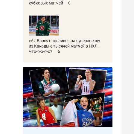
кубковых матчей
0
«Ак Барс» нацелился на суперзвезду
из Канады с тысячей матчей в НХЛ.
Что-о-о-о-о?
6