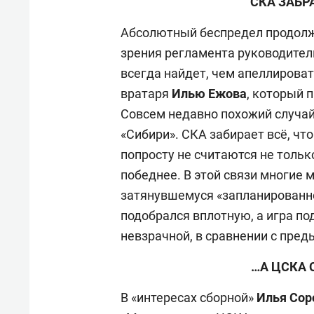
СКА ЗАБР
Абсолютный беспредел продолж
зрения регламента руководители
всегда найдет, чем апеллироват
вратаря
Илью Ежова
, который 
Совсем недавно похожий случа
«Сибири». СКА забирает всё, что
попросту не считаются не только
победнее. В этой связи многие 
затянувшемуся «запланированно
подобрался вплотную, а игра п
невзрачной, в сравнении с пре
…А ЦСКА 
В «интересах сборной»
Илья Сор