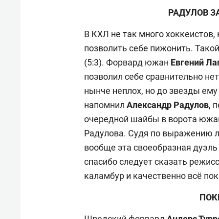
РАДУЛОВ З
В КХЛ не так много хоккеистов,
позволить себе пижонить. Тако
(5:3). Форвард южан
Евгений Ла
позволил себе сравнительно не
нынче неплох, но до звезды ему
напомнил
Александр Радулов
, 
очередной шайбы в ворота южан
Радулова. Судя по выражению л
вообще эта своеобразная дуэль
спасибо следует сказать режисс
каламбур и качественно всё пок
ПОК
Шведский форвард
Андерс Турр