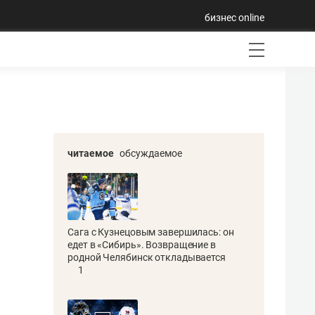
бизнес online
читаемое
обсуждаемое
Сага с Кузнецовым завершилась: он
едет в «Сибирь». Возвращение в
родной Челябинск откладывается
1