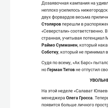
Дозаявочная кампания на удивл
неплохо усилилось нижегородско
двух форвардов весьма приличн
Столяров
перешли в распоряже
«Северстали» соответственно. 
странная, учитывая потенциал М
Раймо Сумманен
, который нак
Соботку
, который не принимал в
Судя по всему, «Ак Барс» пытал
но
Герман Титов
не отпустил сво
УВОЛЬН
На этой неделе «Салават Юлаев»
менеджера
Олега Гросса
. Тепер
появится больше личного прост