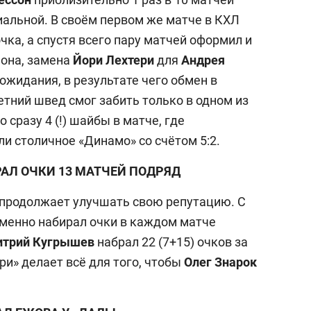
выбор редакции
иальной. В своём первом же матче в КХЛ
25 лучших волейболи
чка, а спустя всего пару матчей оформил и
истории России:
 она, замена
Йори Лехтери
для
Андрея
Артамонова-Эстес –
первая, Гамова – тол
ожидания, в результате чего обмен в
шестая
етний швед смог забить только в одном из
сразу 4 (!) шайбы в матче, где
и столичное «Динамо» со счётом 5:2.
АЛ ОЧКИ 13 МАТЧЕЙ ПОДРЯД
» продолжает улучшать свою репутацию. С
зменно набирал очки в каждом матче
трий Кугрышев
набрал 22 (7+15) очков за
ри» делает всё для того, чтобы
Олег Знарок