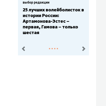
выбор редакции
сток в
Бюджеты клубов КХЛ: СКА
– главный мажор, «Ак
Барс» – второй, «Салават
ько
Юлаев» – середняк
пред.
след.