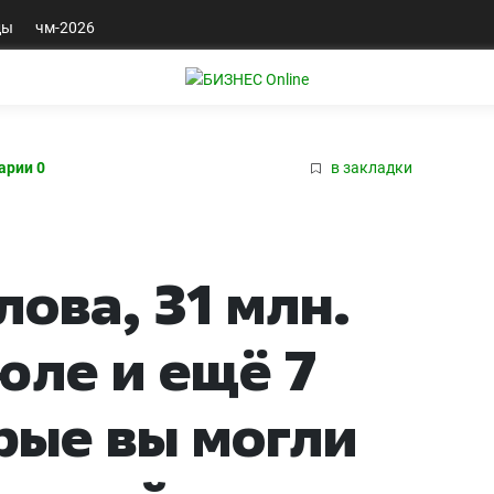
ды
чм-2026
арии 0
в закладки
ова, 31 млн.
юле и ещё 7
рые вы могли