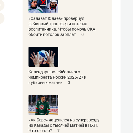
«Салават Юлаев» провернул
фейковый трансфер и потерял
воспитанника. Чтобы помочь СКА
обойти потолок зарплат
0
Календарь волейбольного
чемпионата России 2026/27 и
кубковых матчей
0
«Ак Барс» нацелился на суперзвезду
из Канады с тысячей матчей в НХЛ.
Что-о-о-о-о?
7