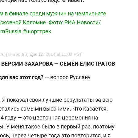
 м в финале среди мужчин на чемпионате
осковной Коломне. Фото: РИА Новости/
amRussia #шорттрек
ru (@rsportru) Дек 12, 2014 at 11:03 PST
ВЕРСИИ ЗАХАРОВА — СЕМЁН ЕЛИСТРАТОВ
ля вас этот год?
— вопрос Руслану
 Я показал свои лучшие результаты за всю
 остались самыми высокими. Что касается,
4 году — это цветочная церемония на
. У меня такое было в первый раз, поэтому
сь, через четыре года это повторится, и я