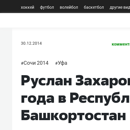
хоккей
футбол
волейбол
баскетбол
другие ви
30.12.2014
коммент
Сочи 2014
Уфа
#
#
Руслан Захаро
года в Респуб
Башкортостан