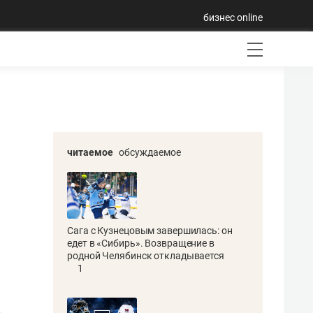
бизнес online
читаемое
обсуждаемое
Сага с Кузнецовым завершилась: он
едет в «Сибирь». Возвращение в
родной Челябинск откладывается
1