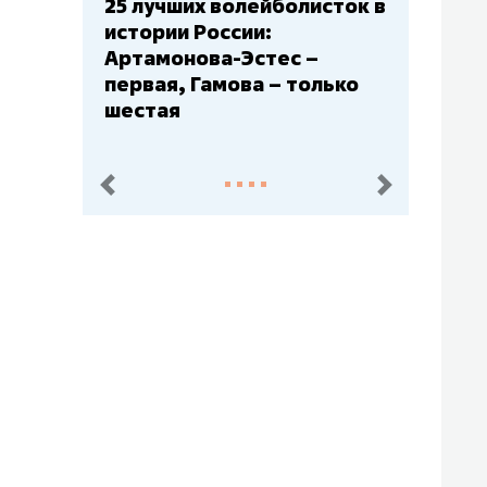
Бюджеты клубов КХЛ: СКА
– главный мажор, «Ак
Барс» – второй, «Салават
Юлаев» – середняк
пред.
след.