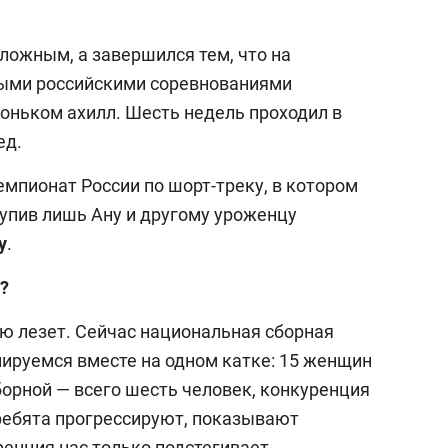
ложным, а завершился тем, что на
ыми российскими соревнованиями
коньком ахилл. Шесть недель проходил в
ед.
мпионат России по шорт-треку, в котором
тупив лишь Ану и другому уроженцу
у
.
?
ею лезет. Сейчас национальная сборная
нируемся вместе на одном катке: 15 женщин
борной — всего шесть человек, конкуренция
 ребята прогрессируют, показывают
енция нас только подстегивает.