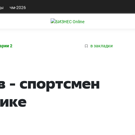
ды
чм-2026
арии 2
в закладки
в - спортсмен
лике