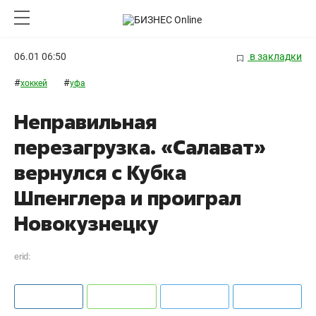
06.01 06:50
в закладки
#
#
хоккей
уфа
Неправильная
перезагрузка. «Салават»
вернулся с Кубка
Шпенглера и проиграл
Новокузнецку
erid: