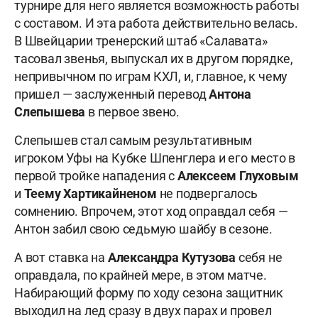
турнире для него является возможность работы
с составом. И эта работа действительно велась.
В Швейцарии тренерский штаб «Салавата»
тасовал звенья, выпускал их в другом порядке,
непривычном по играм КХЛ, и, главное, к чему
пришел — заслуженный перевод
Антона
Слепышева
в первое звено.
Слепышев стал самым результативным
игроком Уфы на Кубке Шпенглера и его место в
первой тройке нападения с
Алексеем Глуховым
и
Теему Хартикайненом
не подвергалось
сомнению. Впрочем, этот ход оправдал себя —
Антон забил свою седьмую шайбу в сезоне.
А вот ставка на
Александра Кутузова
себя не
оправдала, по крайней мере, в этом матче.
Набирающий форму по ходу сезона защитник
выходил на лед сразу в двух парах и провел