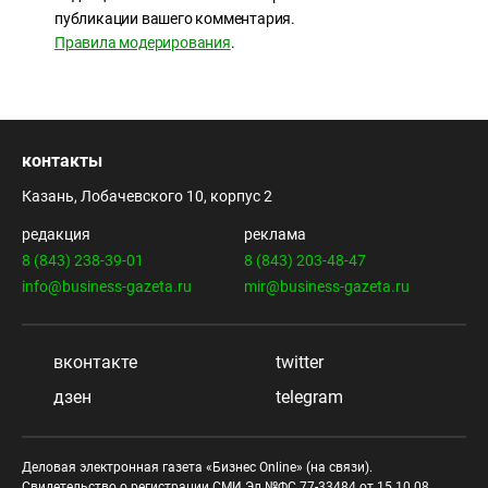
публикации вашего комментария.
Правила модерирования
.
контакты
Казань, Лобачевского 10, корпус 2
редакция
реклама
8 (843) 238-39-01
8 (843) 203-48-47
info@business-gazeta.ru
mir@business-gazeta.ru
вконтакте
twitter
дзен
telegram
Деловая электронная газета «Бизнес Online» (на связи).
Свидетельство о регистрации СМИ Эл №ФС 77-33484 от 15.10.08.