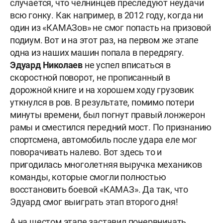
случается, что челнинцев преследуют неудачи
всю гонку. Как например, в 2012 году, когда ни
один из «КАМАЗов» не смог попасть на призовой
подиум. Вот и на этот раз, на первом же этапе
одна из наших машин попала в передрягу.
Эдуард
Николаев
не успел вписаться в
скоростной поворот, не прописанный в
дорожной книге и на хорошем ходу грузовик
уткнулся в ров. В результате, помимо потери
минуты времени, был погнут правый лонжерон
рамы и сместился передний мост. По признанию
спортсмена, автомобиль после удара еле мог
поворачивать налево. Вот здесь то и
пригодилась многолетняя выручка механиков
команды, которые смогли полностью
восстановить боевой «КАМАЗ». Да так, что
Эдуард смог выиграть этап второго дня!
А на шестом этапе заставил понервничать