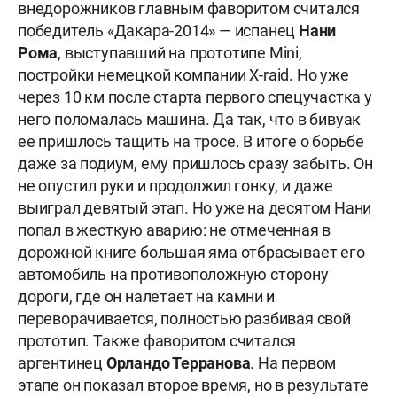
внедорожников главным фаворитом считался
победитель «Дакара-2014» — испанец
Нани
Рома
, выступавший на прототипе Mini,
постройки немецкой компании X-raid. Но уже
через 10 км после старта первого спецучастка у
него поломалась машина. Да так, что в бивуак
ее пришлось тащить на тросе. В итоге о борьбе
даже за подиум, ему пришлось сразу забыть. Он
не опустил руки и продолжил гонку, и даже
выиграл девятый этап. Но уже на десятом Нани
попал в жесткую аварию: не отмеченная в
дорожной книге большая яма отбрасывает его
автомобиль на противоположную сторону
дороги, где он налетает на камни и
переворачивается, полностью разбивая свой
прототип. Также фаворитом считался
аргентинец
Орландо Терранова
. На первом
этапе он показал второе время, но в результате