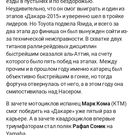
езды в пустынях и по бездорожью.
Неудивительно, что он смог выиграть и один из
этапов «Дакара-2015» и уверенно шел в тройке
лидеров. Но Toyota подвела Язида, и всего за
два этапа до финиша он был вынужден сойти из-
за технической неисправности. В схватке двух
титанов ралли-рейдовых дисциплин
быстрейшим оказался аль-Аттия, на счету
которого было пять побед на этапах. Между
прочим и в прошлом году именно катарец был
объективно быстрейшим в гонке, но тогда
фортуна отвернулась от него, а в этом году она
смилостивилась над Насером.
В зачете мотоциклов испанец
Марк Кома
(КТМ)
смог победить на «Дакаре» уже пятый раз в
карьере. А в зачете квадроциклов впервые
триумфаторам стал поляк
Рафал Соник
на
Yamaha.