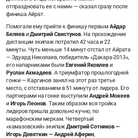
отпраздновать ее с нами» — сказал сразу после
финиша Айрат.
Помогали ему прийти к финишу первым
Айдар
Беляев
и
Дмитрий Свистунов
. На прохождение
дистанции экипаж потратил 42 часа и 22
минуты. Чуть меньше 14 минут отстал от Айрата
— Эдуард Николаев, победитель «Дакара-2013»,
его напарниками были
Евгений Яковлев
и
Руслан Ахмадеев
. А триумфатор прошлогодней
гонки — Каргинов занял на этот раз третье
место, с отставанием в 51 минуту от лидера. Его
партнерами на гонке выступили
Андрей Мокеев
и
Игорь Леонов
. Таким образом вся тройка
лидеров пришла довольно кучно, по
марафонским меркам. Четвертый
«камазовский» экипаж
Дмитрий Сотников —
Игорь Девяткин — Андрей Аферин
,