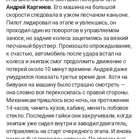
Андрей
Каргинов
. Его машина на большой
скорости следовала в узком песчаном каньоне.
Пилот лидировал на этапе и увлекшись, он
проходил один из поворотов в управляемом
заносе, но задние колеса зацепились за вязкий
песчаный бруствер. Произошло опрокидывание,
к счастью, автомобиль после удара встал на
колеса и экипаж смог продолжить движение с
потерей около 10 минут времени. Андрей даже
умудрился показать третье время дня. Хотя на
бивуаке на машину было страшно смотреть —
она словно вся перекосилась с правой стороны.
Механикам пришлось всю ночь, на протяжении
14 часов, чинить кузов, кабину, менять лобовое
стекло. Последние гайки они закручивали, когда
экипаж уже сидел внутри и заводил двигатель,
отправляясь на старт очередного этапа. И вновь
ремонт был проведен успешно. По итогам дня