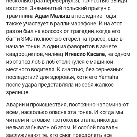
несколько раз перевернулся, полностью выйдя
из строя. Знаменитый польский прыгун с
трамплина
Адам Малыш
в последние годы
также участвует в ралли-марафоне. И на этот
раз он был на волосок от трагедии, когда его
багги SMG полностью сгорел на трассе, еще в
начале гонки. А один из фаворитов в зачете
квадроциклов, чилиец
Игнасио Касале
, на одном
из этапов лоб в лоб столкнулся с машиной
местного водителя. К счастью, без серьезных
последствий для здоровья, хотя его Yamaha
после удара представляла из себя жалкое
зрелище.
Аварии и происшествия, постоянно напоминают
всем, насколько опасна эта гонка. И когда мы
читаем итоговые протоколы этапа, никогда
нельзя забывать об этом. И особой похвалы
заслуживают те, кто смог преодолеть все