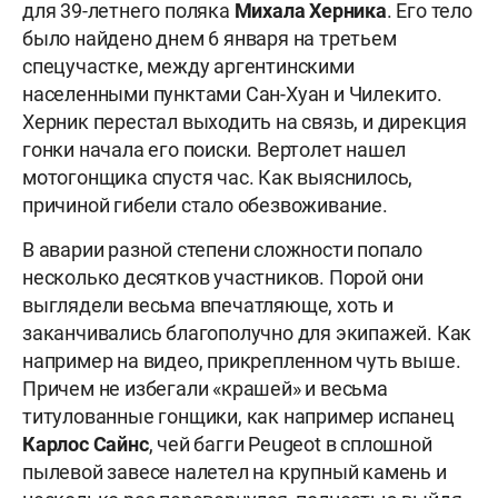
для 39-летнего поляка
Михала Херника
. Его тело
было найдено днем 6 января на третьем
спецучастке, между аргентинскими
населенными пунктами Сан-Хуан и Чилекито.
Херник перестал выходить на связь, и дирекция
гонки начала его поиски. Вертолет нашел
мотогонщика спустя час. Как выяснилось,
причиной гибели стало обезвоживание.
В аварии разной степени сложности попало
несколько десятков участников. Порой они
выглядели весьма впечатляюще, хоть и
заканчивались благополучно для экипажей. Как
например на видео, прикрепленном чуть выше.
Причем не избегали «крашей» и весьма
титулованные гонщики, как например испанец
Карлос Сайнс
, чей багги Peugeot в сплошной
пылевой завесе налетел на крупный камень и