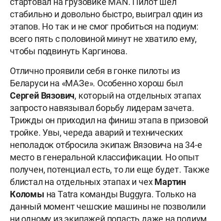
стартовал на грузовике MAN. Пилот шел
стабильно и довольно быстро, выиграл один из
этапов. Но так и не смог пробиться на подиум:
всего пять с половиной минут не хватило ему,
чтобы подвинуть Каргинова.
Отлично проявили себя в гонке пилоты из
Беларуси на «МАЗе». Особенно хорош был
Сергей Вязович
, который на отдельных этапах
запросто навязывал борьбу лидерам зачета.
Трижды он приходил на финиш этапа в призовой
тройке. Увы, череда аварий и технических
неполадок отбросила экипаж Вязовича на 34-е
место в генеральной классификации. Но опыт
получен, потенциал есть, то ли еще будет. Также
блистал на отдельных этапах и чех
Мартин
Коломы
на Tatra команды Buggyra. Только на
данный момент чешские машины не позволили
ни одному из экипажей попасть даже на подиум