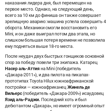
наказания лидера дня, был перемещен на
первое место. Однако, на следующий день,
всего за 10 км до финиша он также совершает
зрелищную аварию: машина успела совершить 4
оборота. Механики смогли восстановить его
Mini, и он даже выиграл потом два этапа, но
слишком большая потеря времени не позволила
ему подняться выше 18-го места.
После неудач двух быстрых гонщиков основной
спор за победу повели три экипажа. Катарец
Насер аль-Аттия
на Mini (победитель
«Дакара-2011»), и два пилота на пикапах-
прототипах Toyota Hilux южноафриканской
постройки — южноафриканец
Жинель де
Вильерс
(победитель «Дакара-2009») и
саудовец
Язид аль-Раджи
.
Последний хоть и был
дебютантом «Дакара», но имеет огромный опыт