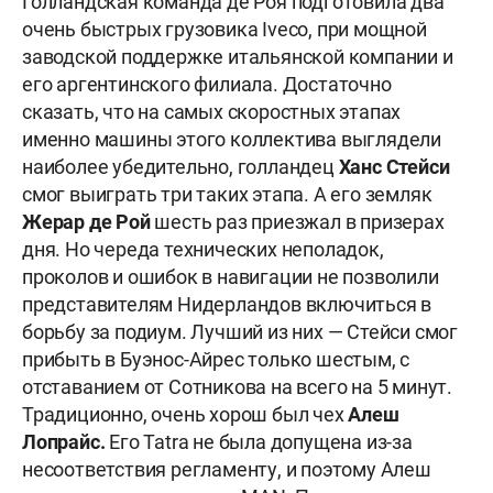
Голландская команда де Роя подготовила два
очень быстрых грузовика Iveco, при мощной
заводской поддержке итальянской компании и
его аргентинского филиала. Достаточно
сказать, что на самых скоростных этапах
именно машины этого коллектива выглядели
наиболее убедительно, голландец
Ханс Стейси
смог выиграть три таких этапа. А его земляк
Жерар де Рой
шесть раз приезжал в призерах
дня. Но череда технических неполадок,
проколов и ошибок в навигации не позволили
представителям Нидерландов включиться в
борьбу за подиум. Лучший из них — Стейси смог
прибыть в Буэнос-Айрес только шестым, с
отставанием от Сотникова на всего на 5 минут.
Традиционно, очень хорош был чех
Алеш
Лопрайс.
Его Tatra не была допущена из-за
несоответствия регламенту, и поэтому Алеш