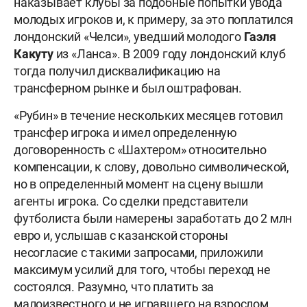
наказывает клубы за подобные попытки увода
молодых игроков и, к примеру, за это поплатился
лондонский «Челси», уведший молодого
Гаэля
Какуту
из «Ланса». В 2009 году лондонский клуб
тогда получил дисквалификацию на
трансферном рынке и был оштрафован.
«Рубин» в течение нескольких месяцев готовил
трансфер игрока и имел определенную
договоренность с «Шахтером» относительно
компенсации, к слову, довольно символической,
но в определенный момент на сцену вышли
агенты игрока. Со сделки представители
футболиста были намерены заработать до 2 млн
евро и, услышав с казанской стороны
несогласие с такими запросами, приложили
максимум усилий для того, чтобы переход не
состоялся. Разумно, что платить за
малоизвестного и не игравшего на взрослом