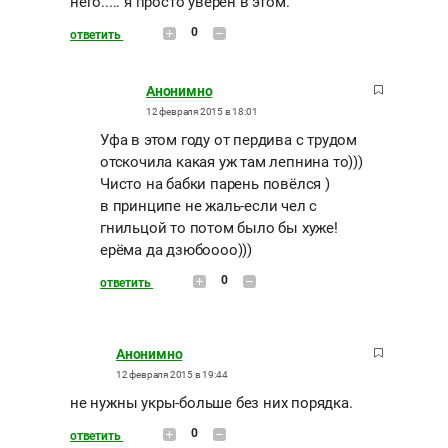
него..... я просто уверен в этом.
0
ответить
Анонимно
12 февраля 2015 в 18:01
Уфа в этом году от пердива с трудом
отскочила какая уж там лепнина то)))
Чисто на бабки парень повёлся )
в принципе не жаль-если чел с
гнильцой то потом было бы хуже!
ерёма да дзюбоооо)))
0
ответить
Анонимно
12 февраля 2015 в 19:44
не нужны укры-больше без них порядка.
0
ответить