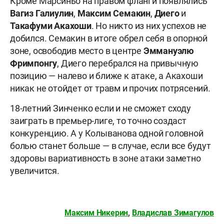
Кроме Марсиньо на правом фланги появлялись
Вагиз Галиулин
,
Максим Семакин
,
Диего
и
Такафуми Акахоши
. Но никто из них успехов не
добился. Семакин в итоге обрел себя в опорной
зоне, освободив место в центре
Эммануэлю
Фримпонгу
, Диего перебрался на привычную
позицию — налево и ближе к атаке, а Акахоши
никак не отойдет от травм и прочих потрясений.
18-летний Зинченко если и не сможет сходу
заиграть в премьер-лиге, то точно создаст
конкуренцию. А у Колыванова одной головной
болью станет больше — в случае, если все будут
здоровы вариативность в зоне атаки заметно
увеличится.
Максим Никерин
,
Владислав Зимагулов