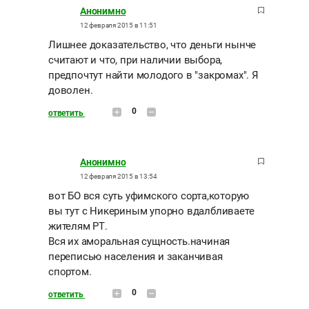
Анонимно
12 февраля 2015 в 11:51
Лишнее доказательство, что деньги нынче
считают и что, при наличии выбора,
предпочтут найти молодого в "закромах". Я
доволен.
0
ответить
Анонимно
12 февраля 2015 в 13:54
вот БО вся суть уфимского сорта,которую
вы тут с Никериным упорно вдалбливаете
жителям РТ.
Вся их аморальная сущность.начиная
переписью населения и заканчивая
спортом.
0
ответить