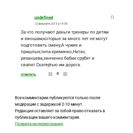
undefined
12 февраля 2015 в 19:56
За что получают деньги тренеры по детям
и юношам,которые за много лет не могут
подготовить смену,А чужие и
пришлые,типа еременко,Натхо,
рязанцева,зинченко бабки срубят и
свалят.Скатертью им дорога.
0
ответить
Все комментарии публикуются только после
модерации с задержкой 2-10 минут.
Редакция оставляет за собой право отказать в
публикации вашего комментария.
Правила модерирования
.