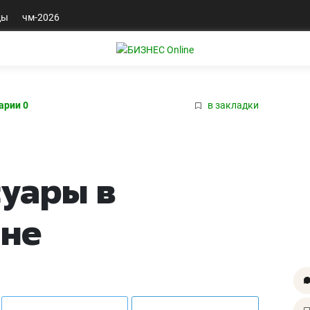
ды
чм-2026
арии 0
в закладки
уары в
ине