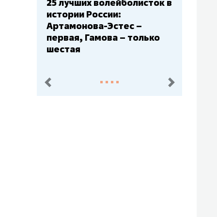
25 лучших волейболисток в
Бюджеты клубо
истории России:
– главный мажо
Артамонова-Эстес –
Барс» – второй
первая, Гамова – только
Юлаев» – сере
шестая
пред.
след.