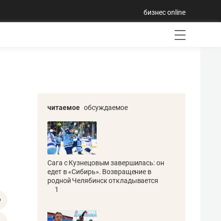
бизнес online
читаемое
обсуждаемое
Сага с Кузнецовым завершилась: он
едет в «Сибирь». Возвращение в
родной Челябинск откладывается
1