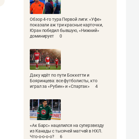
Обзор 4-го тура Первой лиги: «Уфе»
показали аж три красные карточки,
Юран победил бывшую, «Нижний»
доминирует
0
Даку идёт по пути Боккетти и
Бояринцева: все футболисты, кто
играл за «Рубин» и «Спартак»
4
«Ак Барс» нацелился на суперзвезду
из Канады с тысячей матчей в НХЛ.
Что-о-о-о-о?
6