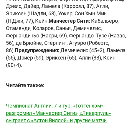
Дэвис, Дайер, Ламела (Кэрролл, 87), Алли,
Эриксен (Шадли, 68), Уокер, Сон Хын Мин
(Н'Джи, 77), Кейн.
Манчестер Сити:
Кабальеро,
Отаменди, Коларов, Санья, Демичелис,
Фернандиньо (Насри, 69), Фернандо, Туре (Навас,
56), де Брюйне, Стерлинг, Агуэро (Робертс,
86).
Предупреждения:
Демичелис (45+2), Ламела
(56), Дайер (59), Эриксен (65), Алли (88), Кейн
(90+4).
Читайте также:
Чемпионат Англии. 7-й тур. «Тоттенхэм»
разгромил «Манчестер Сити», «Ливерпуль»
сыграет с «Астон Виллой» и другие матчи