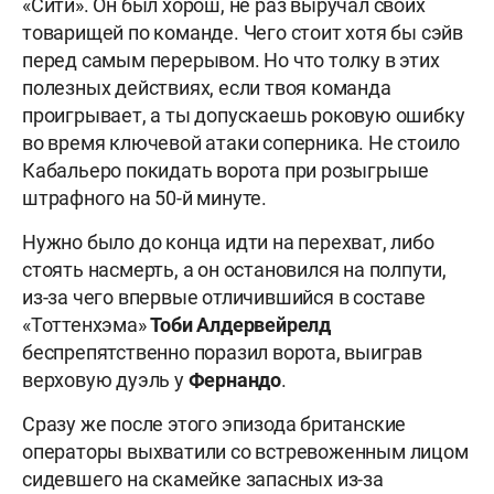
«Сити». Он был хорош, не раз выручал своих
товарищей по команде. Чего стоит хотя бы сэйв
перед самым перерывом. Но что толку в этих
полезных действиях, если твоя команда
проигрывает, а ты допускаешь роковую ошибку
во время ключевой атаки соперника. Не стоило
Кабальеро покидать ворота при розыгрыше
штрафного на 50-й минуте.
Нужно было до конца идти на перехват, либо
стоять насмерть, а он остановился на полпути,
из-за чего впервые отличившийся в составе
«Тоттенхэма»
Тоби Алдервейрелд
беспрепятственно поразил ворота, выиграв
верховую дуэль у
Фернандо
.
Сразу же после этого эпизода британские
операторы выхватили со встревоженным лицом
сидевшего на скамейке запасных из-за