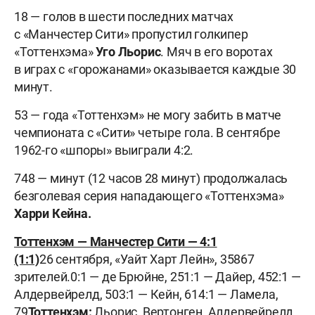
18 — голов в шести последних матчах
с «Манчестер Сити» пропустил голкипер
«Тоттенхэма»
Уго Льорис
. Мяч в его воротах
в играх с «горожанами» оказывается каждые 30
минут.
53 — года «Тоттенхэм» не могу забить в матче
чемпионата с «Сити» четыре гола. В сентябре
1962-го «шпоры» выиграли 4:2.
748 — минут (12 часов 28 минут) продолжалась
безголевая серия нападающего «Тоттенхэма»
Харри Кейна.
Тоттенхэм — Манчестер Сити — 4:1
(1:1)
26 сентября, «Уайт Харт Лейн», 35867
зрителей.0:1 — де Брюйне, 251:1 — Дайер, 452:1 —
Алдервейрелд, 503:1 — Кейн, 614:1 — Ламела,
79
Тоттенхэм:
Льорис, Вертонген, Алдервейрелд,