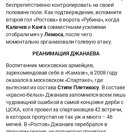
беспрепятственно контролировать на своей
половине поля. Как подтверждение, вспомните
второй гол «Ростова» в ворота «Рубина», когда
Калачев
и
Канга
совместными усилиями
отобрали мяч у
Лемоса
, после чего
моментально организовали голевую атаку.
РЕАНИМАЦИЯ ДЖАНАЕВА
Воспитанник московских армейцев,
зарекомендовав себя в «Камазе», в 2008 году
оказался в московском «Спартаке», где
вытеснил из состава
Стипе Плетикосу
. В составе
«красно-белых» Джанаев запомнился всем лишь
чудовищной ошибкой в самой концовке дерби с
ЦСКА, хотя провел за спартаковцев 42 встречи,
в которых пропустил не так уж и много – 46
мячей. В «Ростов» Джанаев перебрался в
прошлом сезоне, но подчистую проиграл