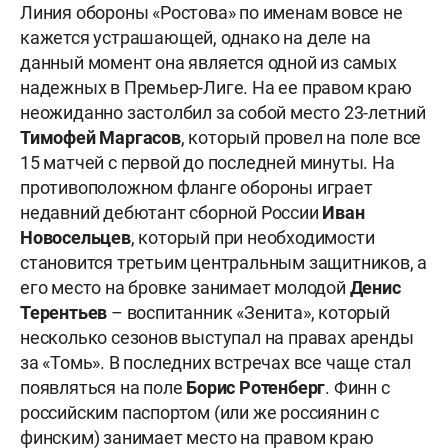
Линия обороны «Ростова» по именам вовсе не
кажется устрашающей, однако на деле на
данный момент она является одной из самых
надежных в Премьер-Лиге. На ее правом краю
неожиданно застолбил за собой место 23-летний
Тимофей Маргасов
, который провел на поле все
15 матчей с первой до последней минуты. На
противоположном фланге обороны играет
недавний дебютант сборной России
Иван
Новосельцев
, который при необходимости
становится третьим центральным защитников, а
его место на бровке занимает молодой
Денис
Терентьев
– воспитанник «Зенита», который
несколько сезонов выступал на правах аренды
за «Томь». В последних встречах все чаще стал
появляться на поле
Борис Ротенберг
. Финн с
российским паспортом (или же россиянин с
финским) занимает место на правом краю