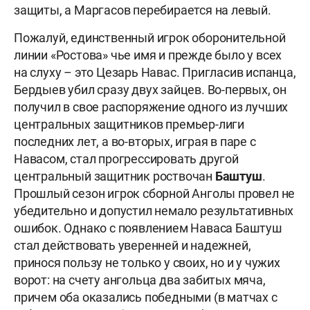
защиты, а Маргасов перебирается на левый.
Пожалуй, единственный игрок оборонительной
линии «Ростова» чье имя и прежде было у всех
на слуху – это Цезарь Навас. Пригласив испанца,
Бердыев убил сразу двух зайцев. Во-первых, он
получил в свое распоряжение одного из лучших
центральных защитников премьер-лиги
последних лет, а во-вторых, играя в паре с
Навасом, стал прогрессировать другой
центральный защитник роствочан
Баштуш
.
Прошлый сезон игрок сборной Анголы провел не
убедительно и допустил немало результативных
ошибок. Однако с появлением Наваса Баштуш
стал действовать уверенней и надежней,
принося пользу не только у своих, но и у чужих
ворот: на счету ангольца два забитых мяча,
причем оба оказались победными (в матчах с