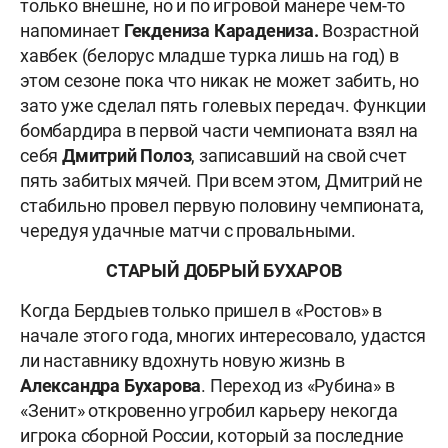
только внешне, но и по игровой манере чем-то
напоминает
Гекдениза Карадениза.
Возрастной
хавбек (белорус младше турка лишь на год) в
этом сезоне пока что никак не может забить, но
зато уже сделал пять голевых передач. Функции
бомбардира в первой части чемпионата взял на
себя
Дмитрий Полоз
, записавший на свой счет
пять забитых мячей. При всем этом, Дмитрий не
стабильно провел первую половину чемпионата,
чередуя удачные матчи с провальными.
СТАРЫЙ ДОБРЫЙ БУХАРОВ
Когда Бердыев только пришел в «Ростов» в
начале этого года, многих интересовало, удастся
ли наставнику вдохнуть новую жизнь в
Александра Бухарова
. Переход из «Рубина» в
«Зенит» откровенно угробил карьеру некогда
игрока сборной России, который за последние