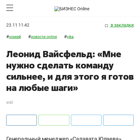
23.11 11:42
в закладки
#
#
#
хоккей
новости online
уфа
Леонид Вайсфельд: «Мне
нужно сделать команду
сильнее, и для этого я готов
на любые шаги»
erid:
Генеральный менеджер «Салавата Юлаева»