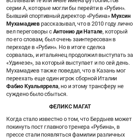
всплывали те или иные имена футболистов
серии А, которые могли бы перейти в «Рубин».
Бывший спортивный директор «Рубина»
Мухсин
Мухамадиев
рассказывал, что в 2010 году лично
вел переговоры с
Антонио ди Натале
, который
по его словам, был очень заинтересован в
переходе в «Рубин». Но в итоге сделка
сорвалась, и итальянец продолжил выступать за
«Удинезе», за который выступает и по сей день.
Мухамадиев также поведал, что в Казань мог
переехать еще один игрок сборной Италии
Фабио Куальяррела
, но и этому трансферу не
суждено было сбыться.
ФЕЛИКС МАГАТ
Когда стало известно о том, что Бердыев может
покинуть пост главного тренера «Рубина», в
прессе стали появляться фамилии различных