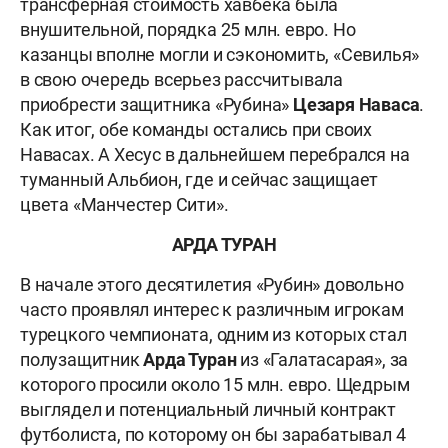
трансферная стоимость хавбека была
внушительной, порядка 25 млн. евро. Но
казанцы вполне могли и сэкономить, «Севилья»
в свою очередь всерьез рассчитывала
приобрести защитника «Рубина»
Цезаря Наваса
.
Как итог, обе команды остались при своих
Навасах. А Хесус в дальнейшем перебрался на
туманный Альбион, где и сейчас защищает
цвета «Манчестер Сити».
АРДА ТУРАН
В начале этого десятилетия «Рубин» довольно
часто проявлял интерес к различным игрокам
турецкого чемпионата, одним из которых стал
полузащитник
Арда Туран
из «Галатасарая», за
которого просили около 15 млн. евро. Щедрым
выглядел и потенциальный личный контракт
футболиста, по которому он бы зарабатывал 4