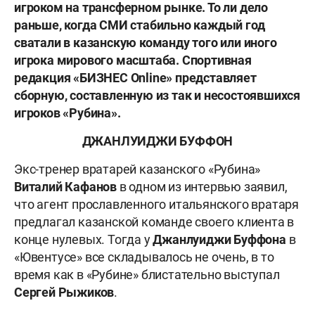
игроком на трансферном рынке. То ли дело
раньше, когда СМИ стабильно каждый год
сватали в казанскую команду того или иного
игрока мирового масштаба. Спортивная
редакция «БИЗНЕС Online» представляет
сборную, составленную из так и несостоявшихся
игроков «Рубина».
ДЖАНЛУИДЖИ БУФФОН
Экс-тренер вратарей казанского «Рубина»
Виталий Кафанов
в одном из интервью заявил,
что агент прославленного итальянского вратаря
предлагал казанской команде своего клиента в
конце нулевых. Тогда у
Джанлуиджи Буффона
в
«Ювентусе» все складывалось не очень, в то
время как в «Рубине» блистательно выступал
Сергей Рыжиков
.