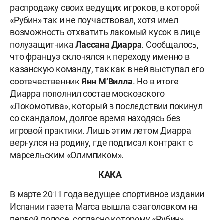
распродажу своих ведущих игроков, в которой
«Рубин» так и не поучаствовал, хотя имел
возможность отхватить лакомый кусок в лице
полузащитника
Лассана Диарра
. Сообщалось,
что француз склонялся к переходу именно в
казанскую команду, так как в ней выступал его
соотечественник
Янн М’Вилла
. Но в итоге
Диарра пополнил состав московского
«Локомотива», который в последствии покинул
со скандалом, долгое время находясь без
игровой практики. Лишь этим летом Диарра
вернулся на родину, где подписал контракт с
марсельским «Олимпиком».
КАКА
В марте 2011 года ведущее спортивное издании
Испании газета Marca вышла с заголовком на
первой полосе, согласно которому «Рубин»