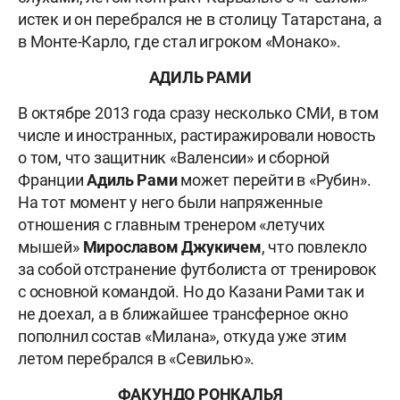
истек и он перебрался не в столицу Татарстана, а
в Монте-Карло, где стал игроком «Монако».
АДИЛЬ РАМИ
В октябре 2013 года сразу несколько СМИ, в том
числе и иностранных, растиражировали новость
о том, что защитник «Валенсии» и сборной
Франции
Адиль Рами
может перейти в «Рубин».
На тот момент у него были напряженные
отношения с главным тренером «летучих
мышей»
Мирославом Джукичем
, что повлекло
за собой отстранение футболиста от тренировок
с основной командой. Но до Казани Рами так и
не доехал, а в ближайшее трансферное окно
пополнил состав «Милана», откуда уже этим
летом перебрался в «Севилью».
ФАКУНДО РОНКАЛЬЯ