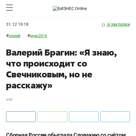
31.12 19:18
в закладки
#
#
хоккей
мчм-2016
Валерий Брагин: «Я знаю,
что происходит со
Свечниковым, но не
расскажу»
erid:
Сборная России обыграла Словакию со счётом