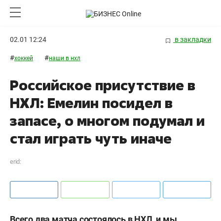
02.01 12:24
в закладки
#
#
хоккей
наши в нхл
Российское присутствие в
НХЛ: Емелин посидел в
запасе, о многом подумал и
стал играть чуть иначе
erid:
Всего два матча состоялось в НХЛ, и мы