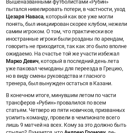
Вышеназванными футболистами «Рубин»
пытался нивелировать потери, в частности, уход
Цезаря Наваса
, который как все уже могли
понять, был инициирован скорее клубом, нежели
самим игроком. О том, что практически все
иностранные игроки были розданы по арендам,
говорить не приходится, так как это было вполне
ожидаемо. На счастье той же участи избежал
Марко Девич
, который в последний день лета
уже паковал чемоданы для переезда в Грецию,
но в виду смены руководства и гласного
тренера, был вынужден остаться в Казани.
В конечном итоге, минувшим летом по части
трансферов «Рубин» провалился по всем
статьям. Четверо из пяти новичков, призванных
усилить команду, провели в чемпионате всего
лишь 9 матчей на всех. Кому за это должно быть
стыдно? Думается, что
Андрею Громову
, де-