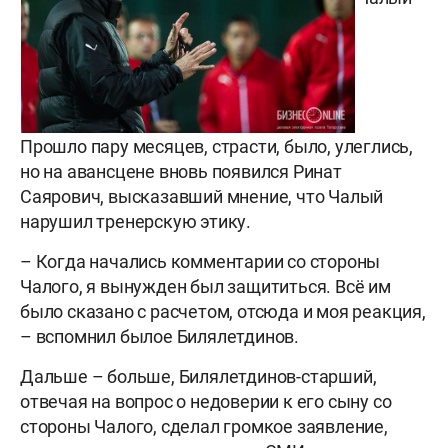
Прошло пару месяцев, страсти, было, улеглись,
но на авансцене вновь появился Ринат
Саярович, высказавший мнение, что Чалый
нарушил тренерскую этику.
– Когда начались комментарии со стороны
Чалого, я вынужден был защититься. Всё им
было сказано с расчетом, отсюда и моя реакция,
– вспомнил былое Билялетдинов.
Дальше – больше, Билялетдинов-старший,
отвечая на вопрос о недоверии к его сыну со
стороны Чалого, сделал громкое заявление,