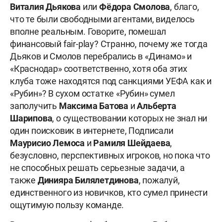
Виталия Дьякова
или
Фёдора Смолова
, благо,
что те были свободными агентами, виделось
вполне реальным. Говорите, помешал
финансовый fair-play? Странно, почему же тогда
Дьяков и Смолов перебрались в «Динамо» и
«Краснодар» соответственно, хотя оба этих
клуба тоже находятся под санкциями УЕФА как и
«Рубин»? В сухом остатке «Рубин» сумел
заполучить
Максима Батова
и
Альберта
Шарипова
, о существовании которых не знал ни
один поисковик в интернете, Подписали
Маурисио Лемоса
и
Рамиля Шейдаева
,
безусловно, перспективных игроков, но пока что
не способных решать серьезные задачи, а
также
Динияра Билялетдинова
, пожалуй,
единственного из новичков, кто сумел принести
ощутимую пользу команде.