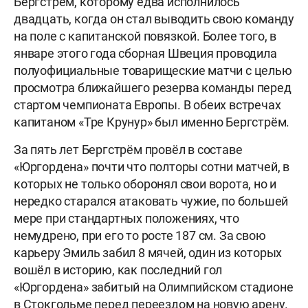
Бергстрём, которому едва исполнилось
двадцать, когда он стал выводить свою команду
на поле с капитанской повязкой. Более того, в
январе этого года сборная Швеция проводила
полуофициальные товарищеские матчи с целью
просмотра ближайшего резерва команды перед
стартом чемпионата Европы. В обеих встречах
капитаном «Тре Крунур» был именно Бергстрём.
За пять лет Бергстрём провёл в составе
«Юргордена» почти что полторы сотни матчей, в
которых не только оборонял свои ворота, но и
нередко старался атаковать чужие, по большей
мере при стандартных положениях, что
немудрено, при его то росте 187 см. За свою
карьеру Эмиль забил 8 мячей, один из которых
вошёл в историю, как последний гол
«Юргордена» забитый на Олимпийском стадионе
в Стокгольме перед переездом на новую арену.