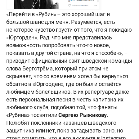
«Перейти в «Рубин» – это хороший шаг и
большой шанс для меня. Разумеется, есть
некоторое чувство грусти от того, что я покидаю
«Юргорден». Рад, что мне представилась
возможность попробовать что-то новое,
показать в другой стране, на что я способен», –
приводит официальный сайт шведской команды
слова Бергстрёма, который при этом не
скрывает, что со временем хотел бы вернуться
обратно в «Юргорден», где он был и остаётся
любимцем болельщиков. В их репертуаре даже
есть персональная песня в честь капитана их
любимого клуба, подобная той, что фанаты
«Рубина» посвятили
Сергею Рыжикову
.
Полюбят поклонники казанцев шведского
защитника или нет, пока загадывать рано, но
стоит отметить, что в его аккаунте в Instagram