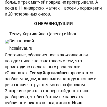
больше трёх матчей подряд не проигрывали. А
пока в 11 январских матчах – восемь поражений
и 20 потерянных очков.
О НЕРАВНОДУШИИ
Теему Хартикайнен (слева) и Иван
Вишневский
hcsalavat.ru
Состояние, обозначенное, как «солнечная
погода» никак не сочеталось с тем, что
происходило после игры у раздевалки
«Салавата».
Теему Хартикайнен
пролетел со
злобным видом, колошматя на ходу клюшку и
рыча какие-то ругательства на финском.
Захаркин кричал в тренерской достаточно
разборчиво, чтобы об этом не написать
публично и никого не подставить.
Иван