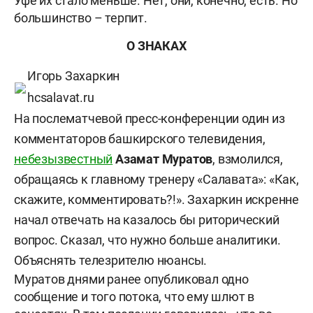
Уфе их стало меньше. Нет, они, конечно, есть. Но
большинство – терпит.
О ЗНАКАХ
Игорь Захаркин
hcsalavat.ru
На послематчевой пресс-конференции один из
комментаторов башкирского телевидения,
небезызвестный
Азамат Муратов
, взмолился,
обращаясь к главному тренеру «Салавата»: «Как,
скажите, комментировать?!».
Захаркин искренне
начал отвечать на казалось бы риторический
вопрос. Сказал, что нужно больше аналитики.
Объяснять телезрителю нюансы.
Муратов днями ранее опубликовал одно
сообщение и того потока, что ему шлют в