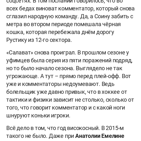
соцсетях. В том послании говорилось, что во
всех бедах виноват комментатор, который снова
сглазил народную команду. Да, а Соину забить с
метра во втором периоде помешала чёрная
кошка, которая перебежала днём дорогу
Рустику из 12-го сектора.
«Салават» снова проиграл. В прошлом сезоне у
уфимцев была серия из пяти поражений подряд,
но то было начало сезона. Выглядело не так
угрожающе. А тут – прямо перед плей-офф. Вот
уже и комментаторы недоумевают. Ведь
болельщик уже давно привык, что в хоккее от
тактики и физики зависит не столько, сколько от
того, что говорит комментатор и с какой ноги
шнуруют коньки игроки.
Всё дело в том, что год високосный. В 2015-м
такого не было. Даже при
Анатолии Емелине