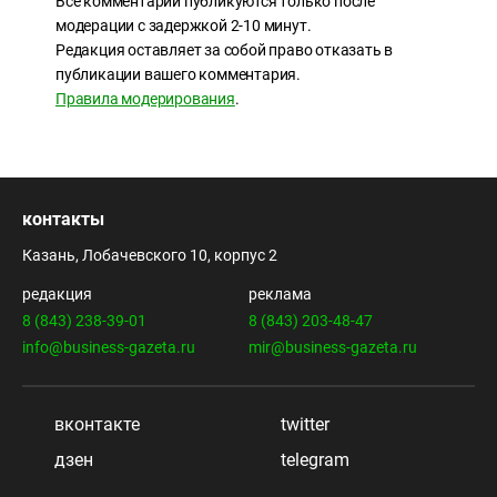
Все комментарии публикуются только после
модерации с задержкой 2-10 минут.
Редакция оставляет за собой право отказать в
публикации вашего комментария.
Правила модерирования
.
контакты
Казань, Лобачевского 10, корпус 2
редакция
реклама
8 (843) 238-39-01
8 (843) 203-48-47
info@business-gazeta.ru
mir@business-gazeta.ru
вконтакте
twitter
дзен
telegram