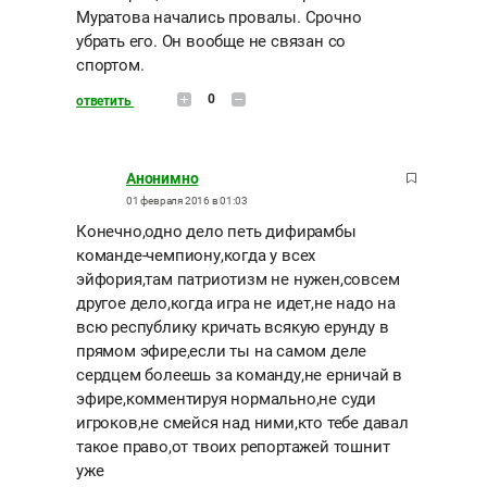
Муратова начались провалы. Срочно
убрать его. Он вообще не связан со
спортом.
0
ответить
Анонимно
01 февраля 2016 в 01:03
Конечно,одно дело петь дифирамбы
команде-чемпиону,когда у всех
эйфория,там патриотизм не нужен,совсем
другое дело,когда игра не идет,не надо на
всю республику кричать всякую ерунду в
прямом эфире,если ты на самом деле
сердцем болеешь за команду,не ерничай в
эфире,комментируя нормально,не суди
игроков,не смейся над ними,кто тебе давал
такое право,от твоих репортажей тошнит
уже