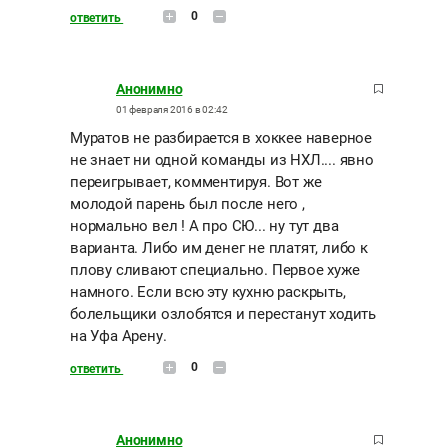
0
ответить
Анонимно
01 февраля 2016 в 02:42
Муратов не разбирается в хоккее наверное
не знает ни одной команды из НХЛ.... явно
переигрывает, комментируя. Вот же
молодой парень был после него ,
нормально вел ! А про СЮ... ну тут два
варианта. Либо им денег не платят, либо к
плову сливают специально. Первое хуже
намного. Если всю эту кухню раскрыть,
болельщики озлобятся и перестанут ходить
на Уфа Арену.
0
ответить
Анонимно