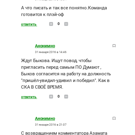
А что писать и так все понятно.Команда
готовится к плэй-оф
0
ответить
Анонимно
31 января 2016 в 14:46
Ждут Быкова. Ищут повод, чтобы
пригласить перед самым ПО Думают ,
Быков согласится на работу на должность
"пришёл-увидил-удивил и победил". Как в
СКА В СВОЁ ВРЕМЯ.
0
ответить
Анонимно
31 января 2016 в 21:07
С возвращением комментатора Азамата