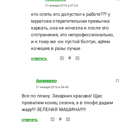
31 января 2016 в 07:24
кто опять его допустил к работе??? у
муратова отвратительная привычка
каркать, она не исчезла и после его
отстранения, это непрофессионально,
и к тому же -он пустой болтун, артем
кочешев в разы лучше
0
ответить
Анонимно
31 января 2016 в 04:48
Все по плану. Захаркин красава! Щас
провалим конец сезона, а в плофе дадим
жару!!! ЗЕЛЕНАЯ МАШИНА!!!!!
0
ответить