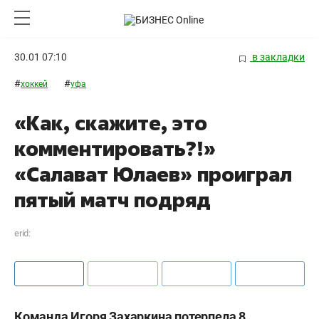
30.01 07:10
в закладки
#
#
хоккей
уфа
«Как, скажите, это
комментировать?!»
«Салават Юлаев» проиграл
пятый матч подряд
erid:
Команда Игоря Захаркина потерпела 8