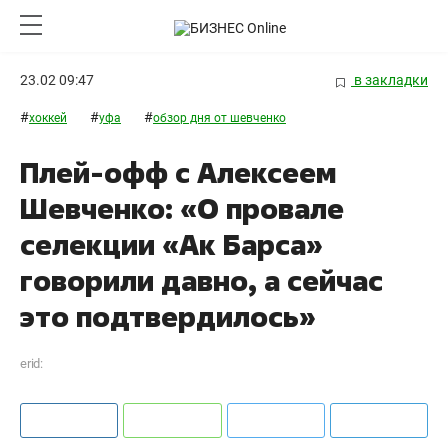
23.02 09:47
в закладки
#
#
#
хоккей
уфа
обзор дня от шевченко
Плей-офф с Алексеем
Шевченко: «О провале
селекции «Ак Барса»
говорили давно, а сейчас
это подтвердилось»
erid: