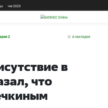
ды
чм-2026
арии 2
в закладки
исутствие в
азал, что
ечкиным