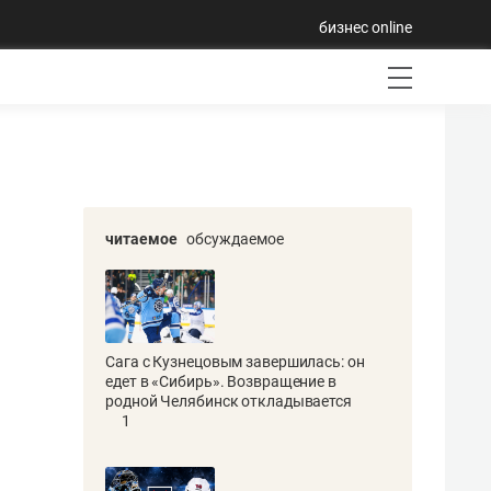
бизнес online
читаемое
обсуждаемое
Сага с Кузнецовым завершилась: он
едет в «Сибирь». Возвращение в
родной Челябинск откладывается
1