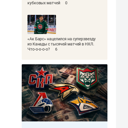
кубковых матчей
0
«Ак Барс» нацелился на суперзвезду
из Канады с тысячей матчей в НХЛ.
Что-о-о-о-о?
6