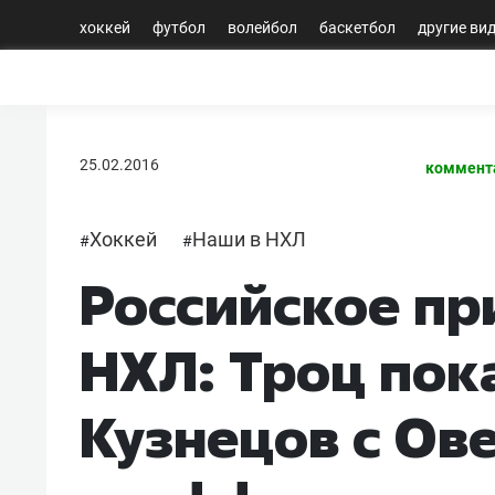
хоккей
футбол
волейбол
баскетбол
другие ви
25.02.2016
коммент
Хоккей
Наши в НХЛ
#
#
Российское пр
НХЛ: Троц пок
Кузнецов с Ов