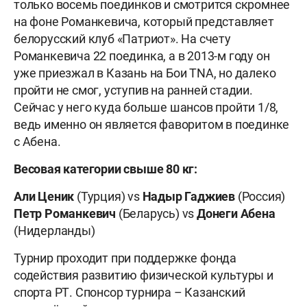
только восемь поединков и смотрится скромнее
на фоне Романкевича, который представляет
белорусский клуб «Патриот». На счету
Романкевича 22 поединка, а в 2013-м году он
уже приезжал в Казань на Бои
TNA
, но далеко
пройти не смог, уступив на ранней стадии.
Сейчас у него куда больше шансов пройти 1/8,
ведь именно он является фаворитом в поединке
с Абена.
Весовая категории свыше 80 кг:
Али Ценик
(Турция) vs
Надыр Гаджиев
(Россия)
Петр Романкевич
(Беларусь) vs
Донеги Абена
(Нидерланды)
Турнир проходит при поддержке фонда
содействия развитию физической культуры и
спорта РТ. Спонсор турнира – Казанский