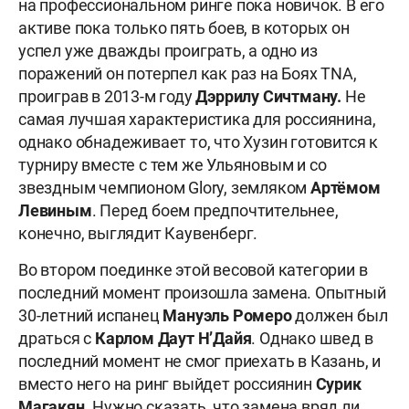
на профессиональном ринге пока новичок. В его
активе пока только пять боев, в которых он
успел уже дважды проиграть, а одно из
поражений он потерпел как раз на Боях TNA,
проиграв в 2013-м году
Дэррилу Сичтман
у.
Не
самая лучшая характеристика для россиянина,
однако обнадеживает то, что Хузин готовится к
турниру вместе с тем же Ульяновым и со
звездным чемпионом Glory, земляком
Артёмом
Левиным
. Перед боем предпочтительнее,
конечно, выглядит Каувенберг.
Во втором поединке этой весовой категории в
последний момент произошла замена. Опытный
30-летний испанец
Мануэль Ромеро
должен был
драться с
Карлом Даут Н’Дайя
.
Однако швед в
последний момент не смог приехать в Казань, и
вместо него на ринг выйдет россиянин
Сурик
Магакян.
Нужно сказать, что замена вряд ли