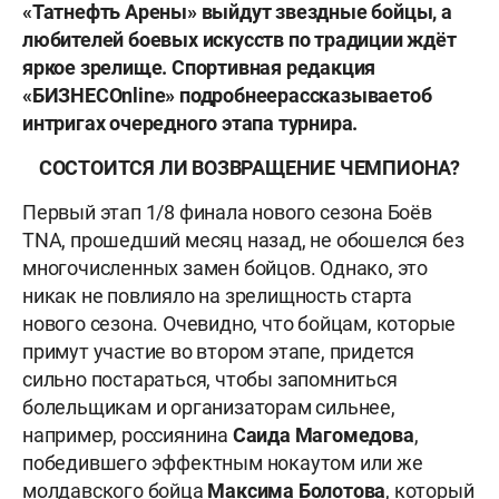
«Татнефть Арены» выйдут звездные бойцы, а
любителей боевых искусств по традиции ждёт
яркое зрелище. Спортивная редакция
«БИЗНЕС
Online
» подробнее
рассказывает
об
интригах очередного этапа турнира.
СОСТОИТСЯ ЛИ ВОЗВРАЩEНИЕ ЧЕМПИОНА?
Первый этап 1/8 финала нового сезона Боёв
TNA, прошедший месяц назад, не обошелся без
многочисленных замен бойцов. Однако, это
никак не повлияло на зрелищность старта
нового сезона. Очевидно, что бойцам, которые
примут участие во втором этапе, придется
сильно постараться, чтобы запомниться
болельщикам и организаторам сильнее,
например, россиянина
Саида Магомедова
,
победившего эффектным нокаутом или же
молдавского бойца
Максима Болотова
, который