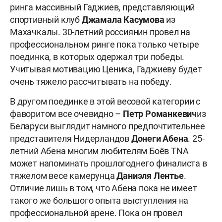
ринга массивный Гаджиев, представляющий
спортивный клуб
Джамала Касумова
из
Махачкалы. 30-летний россиянин провел на
профессиональном ринге пока только четыре
поединка, в которых одержал три победы.
Учитывая мотивацию Ценика, Гаджиеву будет
очень тяжело рассчитывать на победу.
В другом поединке в этой весовой категории с
фаворитом все очевидно –
Петр Романкевич
из
Беларуси выглядит намного предпочтительнее
представителя Нидерландов
Донеги Абена
. 25-
летний Абена многим любителям Боёв TNA
может напоминать прошлогоднего финалиста в
тяжелом весе камерунца
Даниэля Лентье
.
Отличие лишь в том, что Абена пока не имеет
такого же большого опыта выступления на
профессиональной арене. Пока он провел