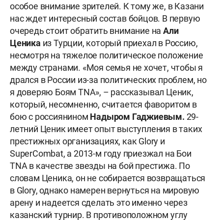
особое внимание зрителей. К тому же, в Казани
нас ждет интересный состав бойцов. В первую
очередь стоит обратить внимание на
Али
Ценика
из Турции, который приехал в Россию,
несмотря на тяжелое политическое положение
между странами. «Моя семья не хочет, чтобы я
дрался в России из-за политических проблем, но
я доверяю Боям TNA», – рассказывал Ценик,
который, несомненно, считается фаворитом в
бою с россиянином
Надыром Гаджиевым.
29-
летний Ценик имеет опыт выступления в таких
престижных организациях, как Glory и
SuperCombat, а 2013-м году приезжал на Бои
TNA в качестве звезды на бой престижа. По
словам Ценика, он не собирается возвращаться
в Glory, однако намерен вернуться на мировую
арену и надеется сделать это именно через
казанский турнир. В противоположном углу