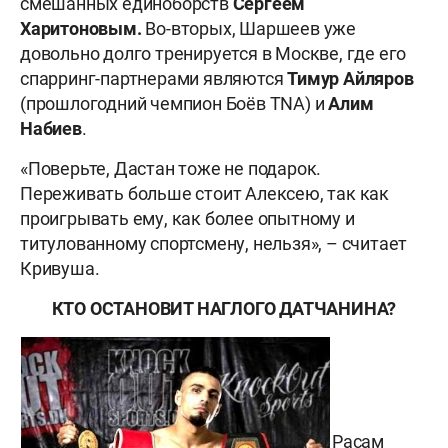
смешанных единоборств
Сергеем
Харитоновым.
Во-вторых, Шаршеев уже
довольно долго тренируется в Москве, где его
спарринг-партнерами являются
Тимур Айляров
(прошлогодний чемпион Боёв TNA) и
Алим
Набиев
.
«Поверьте, Дастан тоже не подарок.
Переживать больше стоит Алексею, так как
проигрывать ему, как более опытному и
титулованному спортсмену, нельзя», – считает
Кривуша.
КТО ОСТАНОВИТ НАГЛОГО ДАТЧАНИНА?
Расам