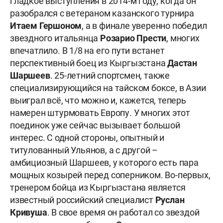
гладкое выступления в 2014-м году, когда он
разобрался с ветераном казанского турнира
Итаем Гершоном
, а в финале уверенно победил
звездного итальянца
Розарио Прести
, многих
впечатлило. В 1/8 на его пути встанет
перспективный боец из Кыргызстана
Дастан
Шаршеев
. 25-летний спортсмен, также
специализирующийся на тайском боксе, в Азии
выиграл всё, что можно и, кажется, теперь
намерен штурмовать Европу. У многих этот
поединок уже сейчас вызывает большой
интерес. С одной стороны, опытный и
титулованный Ульянов, а с другой –
амбициозный Шаршеев, у которого есть пара
мощных козырей перед соперником. Во-первых,
тренером бойца из Кыргызстана является
известный российский специалист
Руслан
Кривуша
. В свое время он работал со звездой