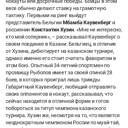
нокауты или досрочные победы. Бойцы в этом
весе обычно делают ставку на грамотную
тактику. Первыми на ринг выйдут
представитель Бельгии
Мбамба Каувенберг
и
россиянин
Константин Хузин
. «Мне не интересно,
кто мой соперник», – рассказывал Каувенберг о
своем поединке в Казани. Бельгиец, в отличие
от Хузина, дебютирует на казанском турнире,
однако именно его стоит считать фаворитом в
этом бою. Опытный 34-летний спортсмен по
прозвищу Рыболов имеет за своей спиной 28
боев, в которых проиграл лишь трижды.
Габаритный Каувенберг, любящий отправлять
своих оппонентов в нокаут, рассказывал, что
сейчас находится в отличной форме и готов
побороться за титул чемпиона казанского
турнира. Хузин же, несмотря на то, что является
неоднократным чемпионом России по муай-тай,