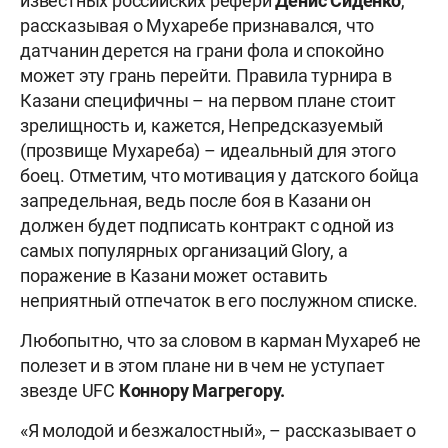
известных российских рефери
Денис Сиденко
,
рассказывая о Мухаребе признавался, что
датчанин дерется на грани фола и спокойно
может эту грань перейти. Правила турнира в
Казани специфичны – на первом плане стоит
зрелищность и, кажется, Непредсказуемый
(прозвище Мухареба) – идеальный для этого
боец. Отметим, что мотивация у датского бойца
запредельная, ведь после боя в Казани он
должен будет подписать контракт с одной из
самых популярных организаций Glory, а
поражение в Казани может оставить
неприятный отпечаток в его послужном списке.
Любопытно, что за словом в карман Мухареб не
полезет и в этом плане ни в чем не уступает
звезде UFC
Коннору Магрегору.
«Я молодой и безжалостный», – рассказывает о