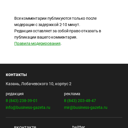
Все комментарии публикуются только после
модерации с задержкой 2-10 минут.
Редакция оставляет за собой право отказать в
публикации вашего комментария.
Правила модерирования
.
контакты
Казань, Лобачевского 10, корпус 2
редакция
реклама
8 (843) 238-39-01
8 (843) 203-48-47
info@business-gazeta.ru
mir@business-gazeta.ru
вконтакте
twitter