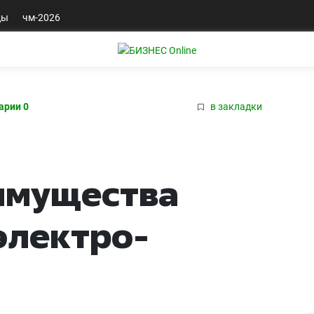
ды
чм-2026
арии 0
в закладки
имущества
электро-