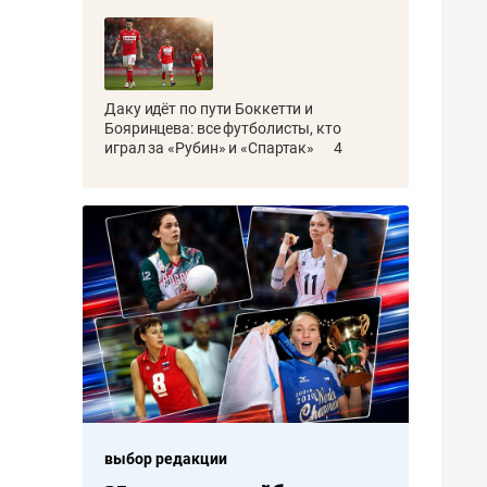
Даку идёт по пути Боккетти и
Бояринцева: все футболисты, кто
играл за «Рубин» и «Спартак»
4
выбор редакции
выбор редакции