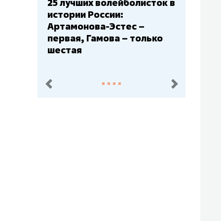
25 лучших волейболисток в
Бюджеты клубо
истории России:
– главный мажо
Артамонова-Эстес –
Барс» – второй
первая, Гамова – только
Юлаев» – сере
шестая
пред.
след.