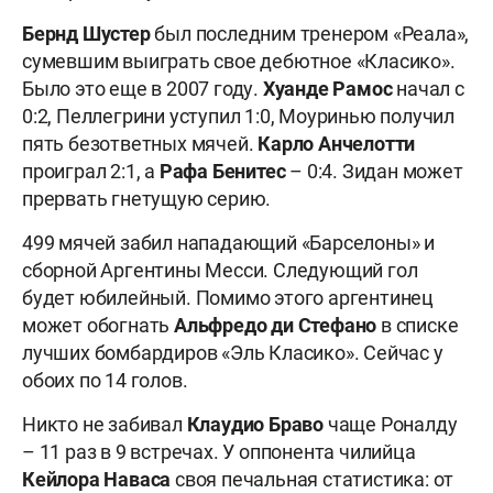
Бернд Шустер
был последним тренером «Реала»,
сумевшим выиграть свое дебютное «Класико».
Было это еще в 2007 году.
Хуанде Рамос
начал с
0:2, Пеллегрини уступил 1:0, Моуринью получил
пять безответных мячей.
Карло Анчелотти
проиграл 2:1, а
Рафа
Бенитес
– 0:4. Зидан может
прервать гнетущую серию.
499 мячей забил нападающий «Барселоны» и
сборной Аргентины Месси. Следующий гол
будет юбилейный. Помимо этого аргентинец
может обогнать
Альфредо
ди Стефано
в списке
лучших бомбардиров «Эль Класико». Сейчас у
обоих по 14 голов.
Никто не забивал
Клаудио Браво
чаще Роналду
– 11 раз в 9 встречах. У оппонента чилийца
Кейлора Наваса
своя печальная статистика: от