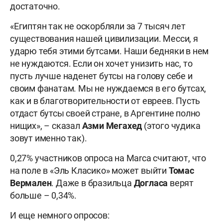
достаточно.
«Египтян так не оскорбляли за 7 тысяч лет
существования нашей цивилизации. Месси, я
ударю тебя этими бутсами. Наши бедняки в нем
не нуждаются. Если он хочет унизить нас, то
пусть лучше наденет бутсы на голову себе и
своим фанатам. Мы не нуждаемся в его бутсах,
как и в благотворительности от евреев. Пусть
отдаст бутсы своей стране, в Аргентине полно
нищих», – сказал
Азми Мегахед
(этого чудика
зовут именно так).
0,27% участников опроса на Marca считают, что
на поле в «Эль Класико» может выйти
Томас
Вермален
. Даже в бразильца
Догласа
верят
больше – 0,34%.
И еще немного опросов: