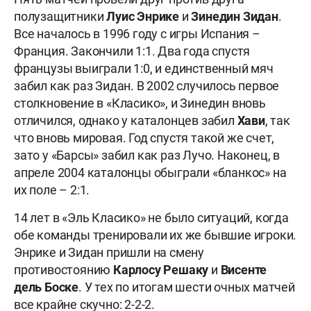
полузащитники
Луис Энрике
и
Зинедин Зидан
.
Все началось в 1996 году с игры Испания –
Франция. Закончили 1:1. Два года спустя
французы выиграли 1:0, и единственный мяч
забил как раз Зидан. В 2002 случилось первое
столкновение в «Класико», и Зинедин вновь
отличился, однако у каталонцев забил
Хави
, так
что вновь мировая. Год спустя такой же счет,
зато у «Барсы» забил как раз Лучо. Наконец, в
апреле 2004 каталонцы обыграли «бланкос» на
их поле – 2:1.
14 лет в «Эль Класико» не было ситуаций, когда
обе команды тренировали их же бывшие игроки.
Энрике и Зидан пришли на смену
противостоянию
Карлосу Решаку
и
Висенте
дель Боске
. У тех по итогам шести очных матчей
все крайне скучно: 2-2-2.