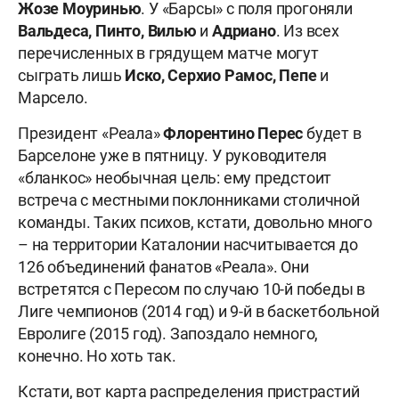
Жозе Моуринью
. У «Барсы» с поля прогоняли
Вальдеса, Пинто, Вилью
и
Адриано
. Из всех
перечисленных в грядущем матче могут
сыграть лишь
Иско, Серхио Рамос, Пепе
и
Марсело.
Президент «Реала»
Флорентино Перес
будет в
Барселоне уже в пятницу. У руководителя
«бланкос» необычная цель: ему предстоит
встреча с местными поклонниками столичной
команды. Таких психов, кстати, довольно много
– на территории Каталонии насчитывается до
126 объединений фанатов «Реала». Они
встретятся с Пересом по случаю 10-й победы в
Лиге чемпионов (2014 год) и 9-й в баскетбольной
Евролиге (2015 год). Запоздало немного,
конечно. Но хоть так.
Кстати, вот карта распределения пристрастий