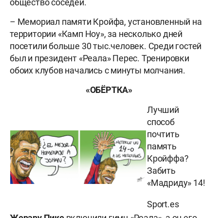
общество соседей.
– Мемориал памяти Кройфа, установленный на
территории «Камп Ноу», за несколько дней
посетили больше 30 тыс.человек. Среди гостей
был и президент «Реала» Перес. Тренировки
обоих клубов начались с минуты молчания.
«ОБЁРТКА»
Лучший
способ
почтить
память
Кройффа?
Забить
«Мадриду» 14!
Sport.es
Жерару Пике
включили гимн «Реала», а он его