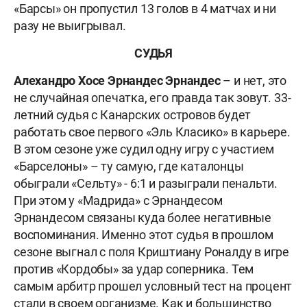
«Барсы» он пропустил 13 голов в 4 матчах и ни
разу не выигрывал.
СУДЬЯ
Алехандро Хосе Эрнандес Эрнандес
– и нет, это
не случайная опечатка, его правда так зовут. 33-
летний судья с Канарских островов будет
работать свое первого «Эль Класико» в карьере.
В этом сезоне уже судил одну игру с участием
«Барселоны» – ту самую, где каталонцы
обыграли «Сельту» - 6:1 и разыграли пенальти.
При этом у «Мадрида» с Эрнандесом
Эрнандесом связаны куда более негативные
воспоминания. Именно этот судья в прошлом
сезоне выгнал с поля Криштиану Роналду в игре
против «Кордобы» за удар соперника. Тем
самым арбитр прошел условный тест на процент
стали в своем организме. Как и большинство