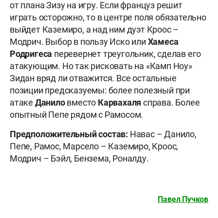
от плана Зизу на игру. Если француз решит
играть осторожно, то в центре поля обязательно
выйдет Каземиро, а над ним дуэт Кроос –
Модрич. Выбор в пользу Иско или
Хамеса
Родригеса
перевернет треугольник, сделав его
атакующим. Но так рисковать на «Камп Ноу»
Зидан вряд ли отважится. Все остальные
позиции предсказуемы: более полезный при
атаке
Данило
вместо
Карвахаля
справа. Более
опытный Пепе рядом с Рамосом.
Предположительный состав:
Навас – Данило,
Пепе, Рамос, Марсело – Каземиро, Кроос,
Модрич – Бэйл, Бензема, Роналду.
Павел Пучков