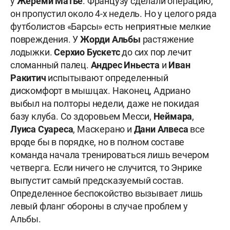
у
Жереми Матье
. Французу сделали операцию,
он пропустил около 4-х недель. Но у целого ряда
футболистов «Барсы» есть неприятные мелкие
повреждения. У
Жорди Альбы
растяжение
лодыжки.
Серхио Бускетс
до сих пор лечит
сломанный палец.
Андрес
Иньеста
и
Иван
Ракитич
испытывают определенный
дискомфорт в мышцах. Наконец, Адриано
выбыл на полторы недели, даже не покидая
базу клуба. Со здоровьем Месси,
Неймара
,
Луиса Суареса
, Маскерано и
Дани Алвеса
все
вроде бы в порядке, но в полном составе
команда начала тренироваться лишь вечером
четверга. Если ничего не случится, то Энрике
выпустит самый предсказуемый состав.
Определенное беспокойство вызывает лишь
левый фланг обороны в случае проблем у
Альбы.