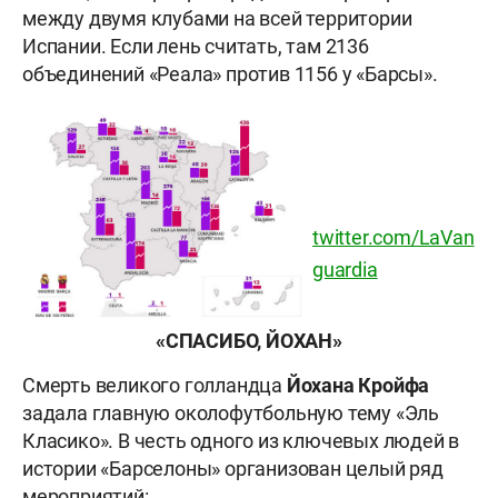
между двумя клубами на всей территории
Испании. Если лень считать, там 2136
объединений «Реала» против 1156 у «Барсы».
twitter.com/LaVan
guardia
«СПАСИБО, ЙОХАН»
Смерть великого голландца
Йохана Кройфа
задала главную околофутбольную тему «Эль
Класико». В честь одного из ключевых людей в
истории «Барселоны» организован целый ряд
мероприятий: