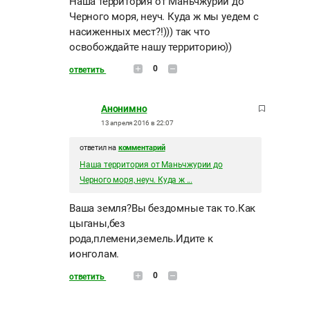
Наша территория от Маньчжурии до
Черного моря, неуч. Куда ж мы уедем с
насиженных мест?!))) так что
освобождайте нашу территорию))
0
ответить
Анонимно
13 апреля 2016 в 22:07
ответил на
комментарий
Наша территория от Маньчжурии до
Черного моря, неуч. Куда ж ...
Ваша земля?Вы бездомные так то.Как
цыганы,без
рода,племени,земель.Идите к
ионголам.
0
ответить