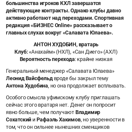
большинства игроков КХЛ завершатся
действующие контракты. Однако клубы давно
активно работают над переходами. Спортивная
редакция «БИЗНЕС Online» рассказывает о
главных слухах вокруг «Салавата Юлаева».
АНТОН ХУДОБИН, вратарь
Клуб:
«Анахайм» (НХЛ), «Сан Диего» (АХЛ)
Вероятность перехода
: крайне низкая
Генеральный менеджер «Салавата Юлаева»
Леонид Вайсфельд
вроде бы закрыл тему
Антона Худобина
, но она продолжает всплывать.
Особого смысла уфимскому клубу приглашать
сейчас этого вратаря нет. Денег он попросит
явно больше, чем получают
Владимир
Сохатский
и
Рафаэль Хакимов
, но уверенности в
том, что он сильнее нынешних сменщиков