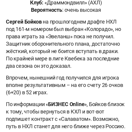
Клуб:
«Драммондвилл» (АХЛ)
Вероятность
: очень высокая
Сергей Бойков
на прошлогоднем драфте НХЛ
под 161-м номером был выбран «Колорадо», но
права играть за «Эвеланш» пока не получил.
Защитник оборонительного плана, достаточно
жёсткий, который не боится вступать в драки.
По крайней мере в лиге Квебека за последние
два сезона он это доказал.
Впрочем, нынешний год получился для игрока
вполне результативным – на его счету 26 очков
(6+20) в 52 играх.
По информации «
БИЗНЕС Online
», Бойков близок
к тому, чтобы вернуться в КХЛ и вот-вот
подпишет контракт с «Салаватом». Возможно,
путь в НХЛ станет для него ближе через Россию.