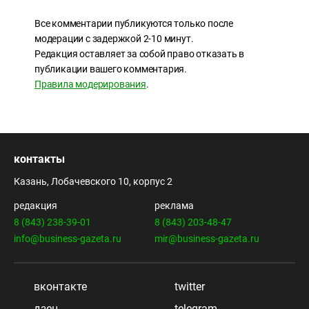
Все комментарии публикуются только после
модерации с задержкой 2-10 минут.
Редакция оставляет за собой право отказать в
публикации вашего комментария.
Правила модерирования
.
контакты
Казань, Лобачевского 10, корпус 2
редакция
реклама
8 (843) 238-39-01
8 (843) 203-48-47
info@business-gazeta.ru
mir@business-gazeta.ru
вконтакте
twitter
дзен
telegram