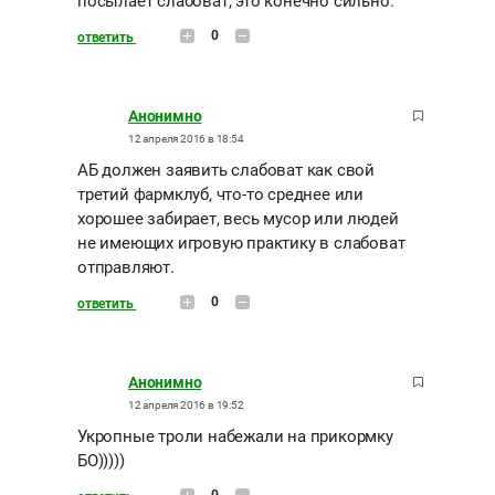
посылает слабоват, это конечно сильно.
0
ответить
Анонимно
12 апреля 2016 в 18:54
АБ должен заявить слабоват как свой
третий фармклуб, что-то среднее или
хорошее забирает, весь мусор или людей
не имеющих игровую практику в слабоват
отправляют.
0
ответить
Анонимно
12 апреля 2016 в 19:52
Укропные троли набежали на прикормку
БО)))))
0