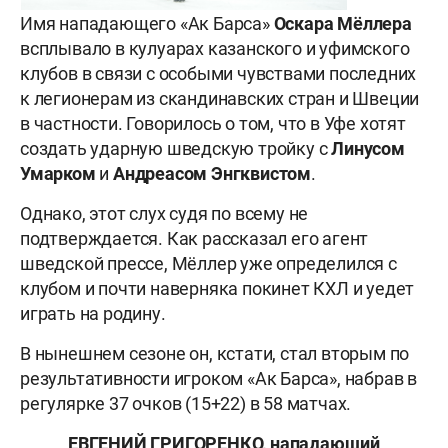
Имя нападающего «Ак Барса»
Оскара Мёллера
всплывало в кулуарах казанского и уфимского
клубов в связи с особыми чувствами последних
к легионерам из скандинавских стран и Швеции
в частности. Говорилось о том, что в Уфе хотят
создать ударную шведскую тройку с
Линусом
Умарком
и
Андреасом Энгквистом
.
Однако, этот слух судя по всему не
подтверждается. Как рассказал его агент
шведской прессе, Мёллер уже определился с
клубом и почти наверняка покинет КХЛ и уедет
играть на родину.
В нынешнем сезоне он, кстати, стал вторым по
результативности игроком «Ак Барса», набрав в
регулярке 37 очков (15+22) в 58 матчах.
ЕВГЕНИЙ ГРИГОРЕНКО, нападающий