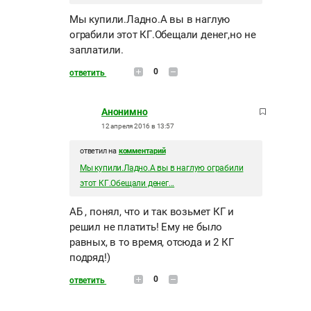
Мы купили.Ладно.А вы в наглую
ограбили этот КГ.Обещали денег,но не
заплатили.
0
ответить
Анонимно
12 апреля 2016 в 13:57
ответил на
комментарий
Мы купили.Ладно.А вы в наглую ограбили
этот КГ.Обещали денег...
АБ , понял, что и так возьмет КГ и
решил не платить! Ему не было
равных, в то время, отсюда и 2 КГ
подряд!)
0
ответить