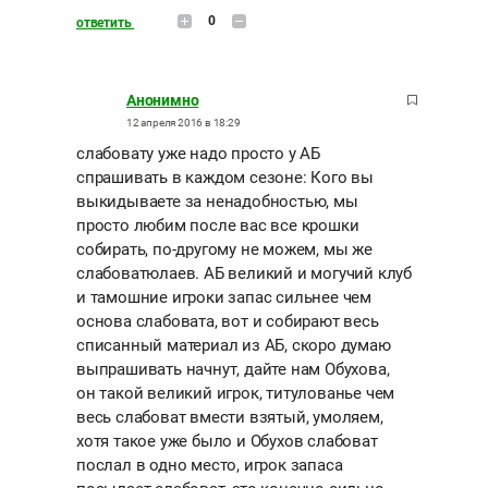
0
ответить
Анонимно
12 апреля 2016 в 18:29
слабовату уже надо просто у АБ
спрашивать в каждом сезоне: Кого вы
выкидываете за ненадобностью, мы
просто любим после вас все крошки
собирать, по-другому не можем, мы же
слабоватюлаев. АБ великий и могучий клуб
и тамошние игроки запас сильнее чем
основа слабовата, вот и собирают весь
списанный материал из АБ, скоро думаю
выпрашивать начнут, дайте нам Обухова,
он такой великий игрок, титулованье чем
весь слабоват вмести взятый, умоляем,
хотя такое уже было и Обухов слабоват
послал в одно место, игрок запаса