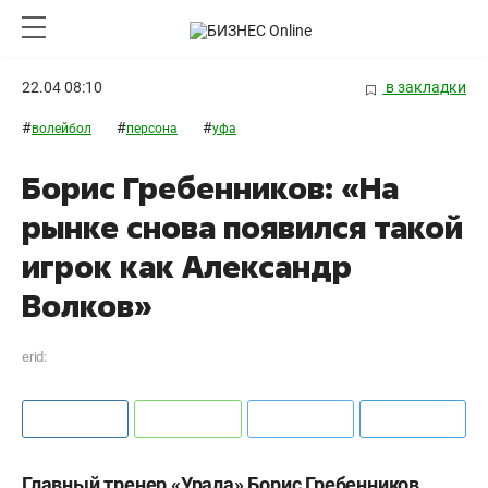
22.04 08:10
в закладки
#
#
#
волейбол
персона
уфа
Борис Гребенников: «На
рынке снова появился такой
игрок как Александр
Волков»
erid:
Главный тренер «Урала» Борис Гребенников