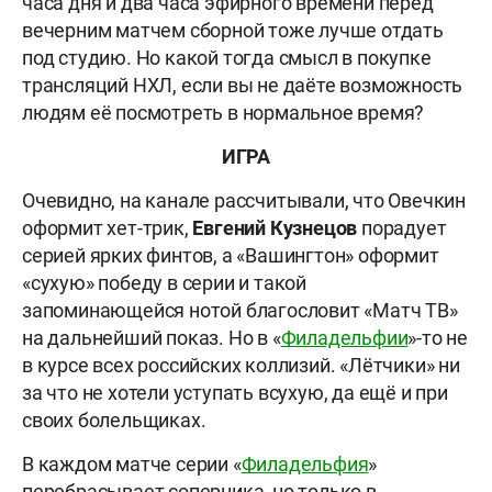
часа дня и два часа эфирного времени перед
вечерним матчем сборной тоже лучше отдать
под студию. Но какой тогда смысл в покупке
трансляций НХЛ, если вы не даёте возможность
людям её посмотреть в нормальное время?
ИГРА
Очевидно, на канале рассчитывали, что Овечкин
оформит хет-трик,
Евгений Кузнецов
порадует
серией ярких финтов, а «Вашингтон» оформит
«сухую» победу в серии и такой
запоминающейся нотой благословит «Матч ТВ»
на дальнейший показ. Но в «
Филадельфии
»-то не
в курсе всех российских коллизий. «Лётчики» ни
за что не хотели уступать всухую, да ещё и при
своих болельщиках.
В каждом матче серии «
Филадельфия
»
перебрасывает соперника, но только в