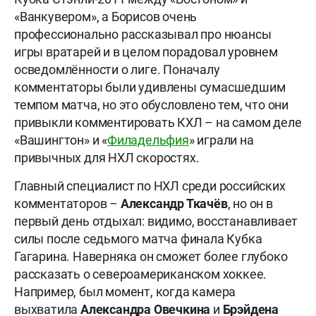
«Ванкувером», а Борисов очень
профессионально рассказывал про нюансы
игры вратарей и в целом порадовал уровнем
осведомлённости о лиге. Поначалу
комментаторы были удивлены сумасшедшим
темпом матча, но это обусловлено тем, что они
привыкли комментировать КХЛ – на самом деле
«Вашингтон» и «
Филадельфия
» играли на
привычных для НХЛ скоростях.
Главный специалист по НХЛ среди российских
комментаторов –
Александр Ткачёв
, но он в
первый день отдыхал: видимо, восстанавливает
силы после седьмого матча финала Кубка
Гагарина. Наверняка он сможет более глубоко
рассказать о североамериканском хоккее.
Например, был момент, когда камера
выхватила
Александра Овечкина
и
Брэйдена