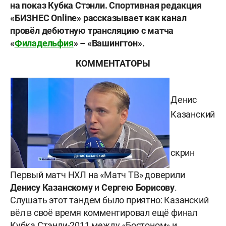
на показ Кубка Стэнли. Спортивная редакция
«БИЗНЕС Online» рассказывает как канал
провёл дебютную трансляцию с матча
«
Филадельфия
» – «Вашингтон».
КОММЕНТАТОРЫ
Денис
Казанский
скрин
Первый матч НХЛ на «Матч ТВ» доверили
Денису Казанскому
и
Сергею Борисову
.
Слушать этот тандем было приятно: Казанский
вёл в своё время комментировал ещё финал
Кубка Стэнли-2011 между «Бостоном» и