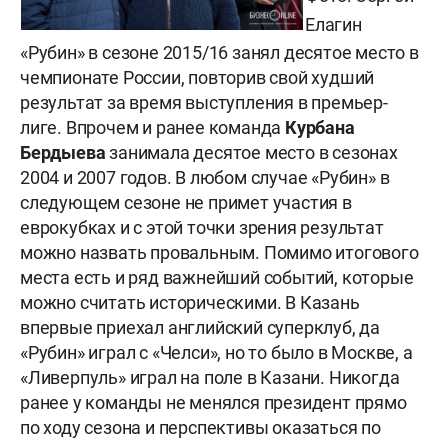
Елагин
«Рубин» в сезоне 2015/16 занял десятое место в
чемпионате России, повторив свой худший
результат за время выступления в премьер-
лиге. Впрочем и ранее команда
Курбана
Бердыева
занимала десятое место в сезонах
2004 и 2007 годов. В любом случае «Рубин» в
следующем сезоне не примет участия в
еврокубках и с этой точки зрения результат
можно назвать провальным.
Помимо итогового
места есть и ряд важнейший событий, которые
можно считать историческими. В Казань
впервые приехал английский суперклуб, да
«Рубин» играл с «Челси», но то было в Москве, а
«Ливерпуль» играл на поле в Казани. Никогда
ранее у команды не менялся президент прямо
по ходу сезона и перспективы оказаться по