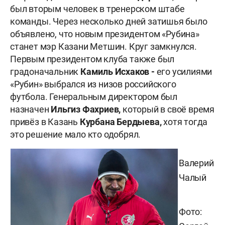
был вторым человек в тренерском штабе
команды. Через несколько дней затишья было
объявлено, что новым президентом «Рубина»
станет мэр Казани
Метшин. Круг замкнулся.
Первым президентом клуба также был
градоначальник
Камиль Исхаков -
его усилиями
«Рубин» выбрался из низов российского
футбола. Генеральным директором был
назначен
Ильгиз Фахриев,
который в своё время
привёз в Казань
Курбана Бердыева,
хотя тогда
это решение мало кто одобрял.
Валерий
Чалый
Фото: