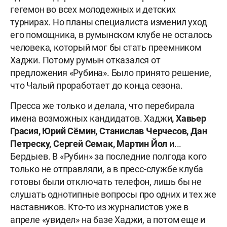
гегемон во всех молодежных и детских
турнирах. Но планы специалиста изменил уход
его помощника, в румынском клубе не осталось
человека, который мог бы стать преемником
Хаджи. Потому румын отказался от
предложения «Рубина». Было принято решение,
что
Чалый проработает до конца сезона.
Пресса же только и делала, что перебирала
имена возможных кандидатов. Хаджи
, Хавьер
Грасия, Юрий Сёмин, Станислав Черчесов, Дан
Петреску, Сергей Семак, Мартин Йол
и...
Бердыев. В «Рубин» за последние полгода кого
только не отправляли, а в пресс-службе клуба
готовы были отключать телефон, лишь бы не
слушать однотипные вопросы про одних и тех же
наставников. Кто-то из журналистов уже в
апреле «увидел» на базе Хаджи, а потом еще и