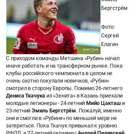
Бергстрём
Фото:
Сергей
Елагин
С приходом команды Метшина «Рубин» начал
иначе работать и на трансферном рынке. Пока
клубы российского чемпионата в целом не
очень охотно покупали новичков, «Рубин»
смотрел в сторону Европы. Помимо 26-летнего
Дениса Ткачука
из «Зенита» в Казань приехали
молодые легионеры - 24-летний
Мийо Цакташ
и
23-летний
Эмиль Бергстрём
. Пожалуй, именно
они и смогли в «Рубине» по меньшей мере не
затеряться. Пока Ткачук привыкал к уровню
РФПЛ, а 27-летний украинец
Андрей Пилявский