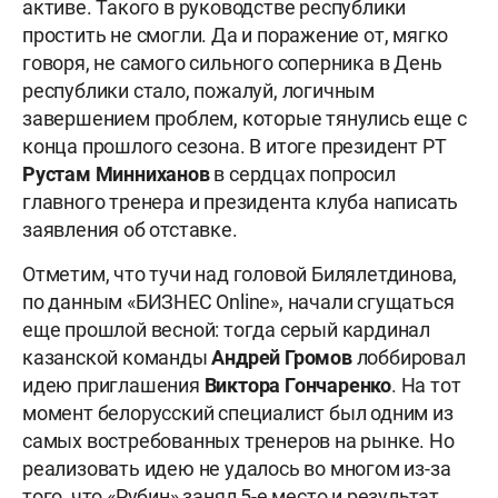
активе. Такого в руководстве республики
простить не смогли. Да и поражение от, мягко
говоря, не самого сильного соперника в День
республики стало, пожалуй, логичным
завершением проблем, которые тянулись еще с
конца прошлого сезона. В итоге президент РТ
Рустам Минниханов
в сердцах попросил
главного тренера и президента клуба написать
заявления об отставке.
Отметим, что тучи над головой Билялетдинова,
по данным «БИЗНЕС Online», начали сгущаться
еще прошлой весной: тогда серый кардинал
казанской команды
Андрей Громов
лоббировал
идею приглашения
Виктора Гончаренко
. На тот
момент белорусский специалист был одним из
самых востребованных тренеров на рынке. Но
реализовать идею не удалось во многом из-за
того, что «Рубин» занял 5-е место и результат