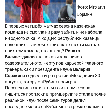
Фото: Михаил
Бормин
В первых четырёх матчах сезона казанская
команда не смогла ни разу забить и не набрала
ни одного очка. А ко Дню республики казанцы
подошли с активом в три очка в шести матчах,
при этом команда тогда ещё
Рината
Билялетдинова
не показывала ничего
содержательного. Черту под карьерой главного
тренера, как и президента клуба
Валерия
Сорокина
подвела игра против «Мордовии» 30
августа, которую «Рубин» проиграл.
Перспектива оказаться по итогам сезона
лишиться прописки в премьер-лиге стала вполне
реальной: клуб после семи туров делил
последнее место с «Кубанью» с тремя очками в