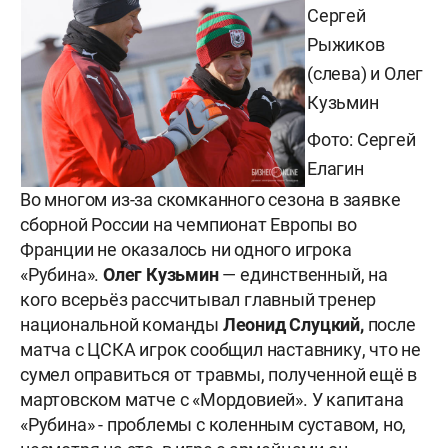
Сергей
Рыжиков
(слева) и Олег
Кузьмин
Фото: Сергей
Елагин
Во многом из-за скомканного сезона в заявке
сборной России на чемпионат Европы во
Франции не оказалось ни одного игрока
«Рубина».
Олег Кузьмин
— единственный, на
кого всерьёз рассчитывал главный тренер
национальной команды
Леонид Слуцкий,
после
матча с ЦСКА игрок сообщил наставнику, что не
сумел оправиться от травмы, полученной ещё в
мартовском матче с «Мордовией». У капитана
«Рубина» - проблемы с коленным суставом, но,