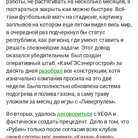
работы, не растягивать на несколько месяцев, а
постараться закрыть как можно быстрее. Всё-
таки футбольный матч на стадионе, картинку
заплывов на котором еще летом видел весь мир,
в очередной раз подчеркнул бы статус
республики, как региона, где умеют ставить и
решать сложнейшие задачи. Этот довод
оказался убедительным. Был создан
оперативный штаб. «КамГЭСэнергострой» за
десять дней
разобрал
все конструкции, хотя
изначально компания просила на это две
недели. Была полностью обновлена система
подогрева и полива газона, а саму траву
уложили за месяц до игры с «Ливерпулем».
Во-вторых, удалось
договориться
с УЕФА и
фактически создать прецедент. Дело в том, что
«Рубин» только после согласия всех клубов
своей группы мог заявить «Казань Арену»