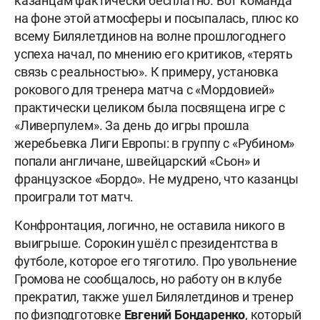
казанцам фактически бесплатно. Вот команда
на фоне этой атмосферы и посыпалась, плюс ко
всему Билялетдинов на волне прошлогоднего
успеха начал, по мнению его критиков, «терять
связь с реальностью». К примеру, установка
рокового для тренера матча с «Мордовией»
практически целиком была посвящена игре с
«Ливерпулем». За день до игры прошла
жеребьевка Лиги Европы: в группу с «Рубином»
попали англичане, швейцарский «Сьон» и
французское «Бордо». Не мудрено, что казанцы
проиграли тот матч.
Конфронтация, логично, не оставила никого в
выигрыше. Сорокин ушёл с президентства в
футболе, которое его тяготило. Про увольнение
Громова не сообщалось, но работу он в клубе
прекратил, также ушел Билялетдинов и тренер
по физподготовке
Евгений Бондаренко
, который