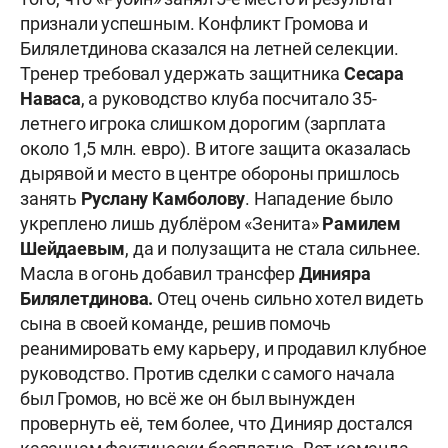
признали успешным. Конфликт Громова и
Билялетдинова сказался на летней селекции.
Тренер требовал удержать защитника
Сесара
Наваса
, а руководство клуба посчитало 35-
летнего игрока слишком дорогим (зарплата
около 1,5 млн. евро). В итоге защита оказалась
дырявой и место в центре обороны пришлось
занять
Руслану Камболову
. Нападение было
укреплено лишь дублёром «Зенита»
Рамилем
Шейдаевым
, да и полузащита не стала сильнее.
Масла в огонь добавил трансфер
Динияра
Билялетдинова.
Отец очень сильно хотел видеть
сына в своей команде, решив помочь
реанимировать ему карьеру, и продавил клубное
руководство. Против сделки с самого начала
был Громов, но всё же он был вынужден
провернуть её, тем более, что Динияр достался