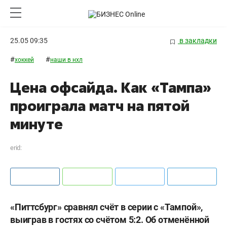
25.05 09:35
в закладки
#
#
хоккей
наши в нхл
Цена офсайда. Как «Тампа»
проиграла матч на пятой
минуте
erid:
«Питтсбург» сравнял счёт в серии с «Тампой»,
выиграв в гостях со счётом 5:2. Об отменённой