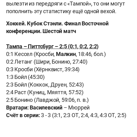
вылезти из передряги с «Тампой», то они могут
пополнить эту статистику ещё одной вехой.
Хоккей. Кубок Стэнли. Финал Восточной
конференции. Шестой матч
Тампа – Питтсбург – 2:5 (0:1, 0:2, 2:2)
0:1 Кессел (Кросби,
Малкин
, 18:46, бол.)
0:2 Летанг (Шири, Бонино, 27:40)
0:3 Кросби (Хёрнквист, 39:34)
1:3 Бойл (45:30)
2:3 Бойл (Коккок, Друен, 52:43)
2:4 Раст (Куниц, Мяяття, 57:52)
2:5 Бонино (Лавджой, 59:06, п. в.)
Вратари:
Василевский
– Мюррей
Счёт в серии:
3 - 3 (3:1, 2:3 ОТ, 2:4, 4:3, 4:3 ОТ, 2:5)