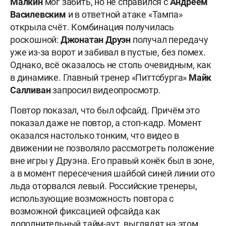
Малкин
мог забить, но не справился с
Андреем
Василевским
и в ответной атаке «Тампа»
открыла счёт. Комбинация получилась
роскошной:
Джонатан Друэн
получал передачу
уже из-за ворот и забивал в пустые, без помех.
Однако, всё оказалось не столь очевидным, как
в динамике. Главный тренер «Питтсбурга»
Майк
Салливан
запросил видеопросмотр.
Повтор показал, что был офсайд. Причём это
показал даже не повтор, а стоп-кадр. Момент
оказался настолько тонким, что видео в
движении не позволяло рассмотреть положение
вне игры у Друэна. Его правый конёк был в зоне,
а в момент пересечения шайбой синей линии ото
льда оторвался левый. Российские тренеры,
использующие возможность повтора с
возможной фиксацией офсайда как
дополнительный тайм-аут, выглядят на этом