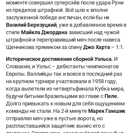
моменте совершил суперсэйв после удара Руни
из пределов штрафной. Всё шло к вполне
заслуженной победе англичан, если бы не
Василий Березуцкий
, уже в добавленное время в
стиле
Майкла
Джордана
зависший над чужой
штрафной и переправивший мяч после навеса
Щенникова прямиком за спину
Джо Харта
– 1:1.
Историческое достижение сборной Уэльса.
И
Словакия, и Уэльс – дебютанты чемпионатов
Европы. Валлийцы так и вовсе в последний раз
на крупном турнире участвовали в 1958 году,
когда вылетели из четвертьфинала Кубка мира,
будучи битыми бразильцами во главе с
Пеле.
Долго привыкать к новым для себя ощущениям
команды не стали. На 2-й минуте
Марек Гамшик
отправлял мяч уже в пустые ворота, но
распластавшийся защитник вынес его с