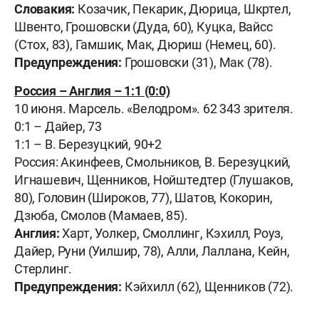
Словакия:
Козачик, Пекарик, Дюрица, Шкртел,
Швенто, Грошовски (Дуда, 60), Куцка, Вайсс
(Стох, 83), Гамшик, Мак, Дюриш (Немец, 60).
Предупреждения:
Грошовски (31), Мак (78).
Россия –
Англия
– 1:1 (0:0)
10 июня. Марсель. «Велодром». 62 343 зрителя.
0:1 – Дайер, 73
1:1 – В. Березуцкий, 90+2
Россия: Акинфеев, Смольников, В. Березуцкий,
Игнашевич, Щенников, Нойштедтер (Глушаков,
80), Головин (Широков, 77), Шатов, Кокорин,
Дзюба, Смолов (Мамаев, 85).
Англия:
Харт, Уолкер, Смоллинг, Кэхилл, Роуз,
Дайер, Руни (Уилшир, 78), Алли, Лаллана, Кейн,
Стерлинг.
Предупреждения:
Кэйхилл (62), Щенников (72).