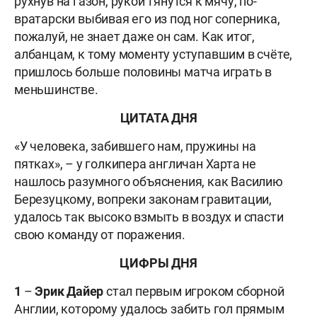
рухнув на газон, рукой тянутся к мячу, по-
вратарски выбивая его из под ног соперника,
пожалуй, не знает даже он сам. Как итог,
албанцам, к тому моменту уступавшим в счёте,
пришлось больше половины матча играть в
меньшинстве.
ЦИТАТА ДНЯ
«
У человека, забившего нам, пружины на
пятках», – у голкипера англичан Харта не
нашлось разумного объяснения, как Василию
Березуцкому, вопреки законам гравитации,
удалось так высоко взмыть в воздух и спасти
свою команду от поражения.
ЦИФРЫ ДНЯ
1
–
Эрик Дайер
стал первым игроком сборной
Англии, которому удалось забить гол прямым