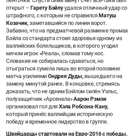
ленточки. Спустя семь минут счёт всё-таки был
открыт –
Гарету Бэйлу
удался отличный удар со
штрафного, с которым не справился
Матуш
Козачик
, заметавшийся по линии ворот.
Забавно, что на предматчевой разминке промах
Бэйла со стандарта стоил здоровья одному из
валлийских болельщиков, в которого угодил
мячом игрок «Реала», сломав тому нос.
Словакия не собиралась сдаваться, но
отыграться сумела лишь во второй половине
матча усилиями
Ондрея Дуды,
вышедшего на
замену минутой ранее
.
В концовке, стремясь
доказать, что не одним Бэйлом силён Уэльс,
полузащитник «Арсенала»
Аарон Рэмзи
организовал гол для
Хэла Робсона-Кану,
который принёс валлийцам историческую
победу и временное лидерство в группе.
Швейцарцы стартовали на Евро-2016 с победы.