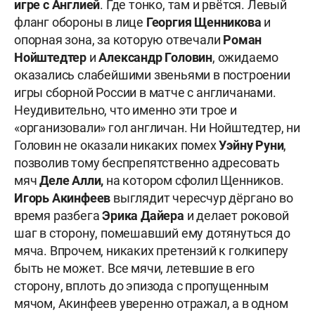
игре с Англией
. Где тонко, там и рвётся. Левый
фланг обороны в лице
Георгия Щенникова
и
опорная зона, за которую отвечали
Роман
Нойштедтер
и
Александр Головин
, ожидаемо
оказались слабейшими звеньями в построении
игры сборной России в матче с англичанами.
Неудивительно, что именно эти трое и
«организовали» гол англичан. Ни Нойштедтер, ни
Головин не оказали никаких помех
Уэйну Руни
,
позволив тому беспрепятственно адресовать
мяч
Деле Алли,
на котором сфолил Щенников.
Игорь Акинфеев
выглядит чересчур дёргано во
время разбега
Эрика Дайера
и делает роковой
шаг в сторону, помешавший ему дотянуться до
мяча. Впрочем, никаких претензий к голкиперу
быть не может. Все мячи, летевшие в его
сторону, вплоть до эпизода с пропущенным
мячом, Акинфеев уверенно отражал, а в одном