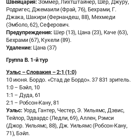
Швейцария:
Зоммер, Лихтштайнер, Шёр, Джуру,
Родригес, Джемаили (Фрай, 76), Бехрами, Г.
Джака, Шакири (Фернандеш, 88), Мехмеди
(Эмболо, 62), Сеферович.
Предупреждения:
Шер (13), Цана (23), Каче (63),
Бехрами (67), Кукели (89).
Удаление:
Цана (37)
Группа В. 1-й тур
Уэльс –
Словакия – 2:1 (1:0)
10 июня. Бордо. «Стад де Бордо». 37 831 зритель.
1:0 – Бэйл, 10
1:1 – Дуда, 61
2:1 – Робсон-Кану, 81
Уэльс:
Уорд, Гантер, Честер, Э. Уильямс, Дэвис,
Тейлор, Эдвардс (Ледли, 69), Аллен, Рэмси
(Джор. Уильямс, 88), Дж. Уильямс (Робсон-Кану,
71), Бэйл.