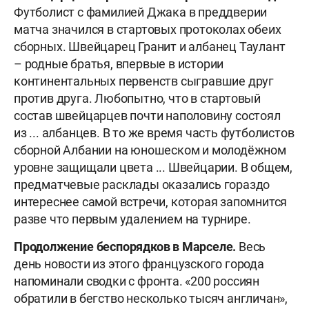
Футболист с фамилией Джака в преддверии
матча значился в стартовых протоколах обеих
сборных. Швейцарец Гранит и албанец Таулант
– родные братья, впервые в истории
континентальных первенств сыгравшие друг
против друга. Любопытно, что в стартовый
состав швейцарцев почти наполовину состоял
из ... албанцев. В то же время часть футболистов
сборной Албании на юношеском и молодёжном
уровне защищали цвета ... Швейцарии. В общем,
предматчевые расклады оказались гораздо
интереснее самой встречи, которая запомнится
разве что первым удалением на турнире.
Продолжение беспорядков в Марселе.
Весь
день новости из этого французского города
напоминали сводки с фронта. «200 россиян
обратили в бегство несколько тысяч англичан»,