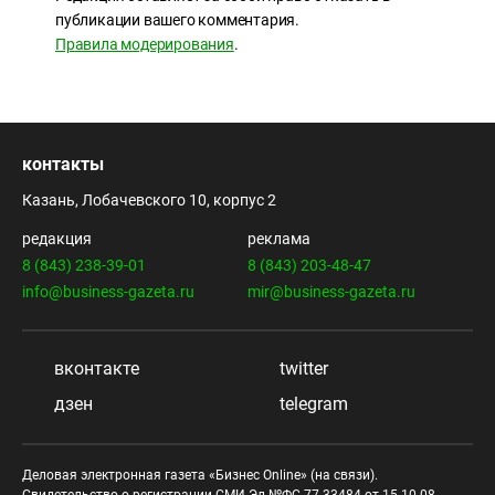
публикации вашего комментария.
Правила модерирования
.
контакты
Казань, Лобачевского 10, корпус 2
редакция
реклама
8 (843) 238-39-01
8 (843) 203-48-47
info@business-gazeta.ru
mir@business-gazeta.ru
вконтакте
twitter
дзен
telegram
Деловая электронная газета «Бизнес Online» (на связи).