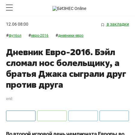
12.06 08:00
в закладки
#
#
#
футбол
евро-2016
дневники евро
Дневник Евро-2016. Бэйл
сломал нос болельщику, а
братья Джака сыграли друг
против друга
erid:
Во второй игровой день чемпионата Европы во