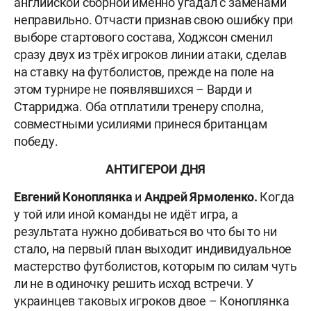
английской сборной именно угадал с заменами
неправильно. Отчасти признав свою ошибку при
выборе стартового состава, Ходжсон сменил
сразу двух из трёх игроков линии атаки, сделав
на ставку на футболистов, прежде на поле на
этом турнире не появлявшихся – Варди и
Старриджа. Оба отплатили тренеру сполна,
совместными усилиями принеся британцам
победу.
АНТИГЕРОИ ДНЯ
Евгений Коноплянка
и
Андрей Ярмоленко.
Когда
у той или иной команды не идёт игра, а
результата нужно добиваться во что бы то ни
стало, на первый план выходит индивидуальное
мастерство футболистов, которым по силам чуть
ли не в одиночку решить исход встречи. У
украинцев таковых игроков двое – Коноплянка