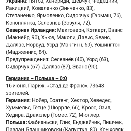
Украина:
Пятов, Хачериди, Шевчук, Федецкий,
Ракицкий, Коваленко (Зинченко, 83),
Степаненко, Ярмоленко, Сидорчук (Гармаш, 76),
Коноплянка, Селезнёв (Зозуля, 72).
Северная Ирландия:
Макговерн, Кэткарт, Эванс
(Макнейр, 90), Хьюз, Маколи, Дэвис, Эванс,
Даллас, Норвуд, Уорд (Макгинн, 69), Уошингтон
(Мадженнис, 84).
Предупреждения: Селезнёв (40), Уорд (63),
Сидорчук (67), Даллас (87), Эванс (90).
Германия – Польша – 0:0
16 июня. Париж. «Стад де Франс». 73648
зрителей.
Германия:
Нойер, Боатенг, Хектор, Хеведес,
Хуммельс, Гётце (Шюррле, 66), Кроос, Озил,
Хедира, Дракслер (Гомес, 72), Мюллер.
Польша:
Фабианьски, Глик, Енджейчик, Пишчек,
Паздан, Блашчиковски (Капустка, 80), Крыховяк,