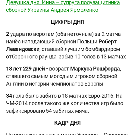
Девушка дня. Инна – супруга полузащитника
сборной Украины Андрея Ярмоленко
ЦИФРЫ ДНЯ
2
удара по воротам (оба неточные) за 2 матча
нанёс нападающий сборной Польши
Роберт
Левандовски
, ставший лучшим бомбардиром
отборочного раунда, забив 10 голов в 13 матчах
18 лет 229 дней -
возраст
Маркуса Рэшфорда
,
ставшего самым молодым игроком сборной
Англии в истории чемпионатов Европы
34
гола было забито в 18 матчах Евро-2016. На
ЧМ-2014 после такого же количества игр было
зафиксировано 54 забитых мяча.
КАДР ДНЯ
На протяжении всего матча Украина – Северная