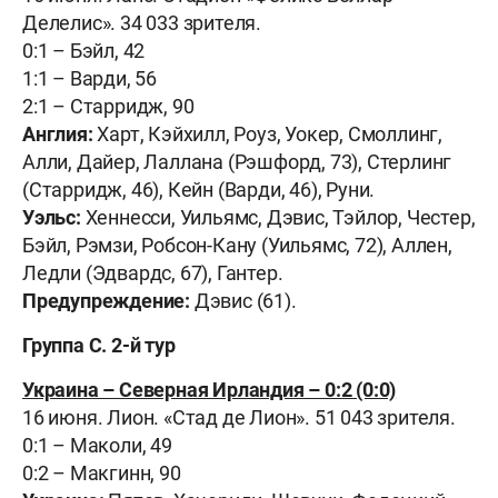
Делелис». 34 033 зрителя.
0:1 – Бэйл, 42
1:1 – Варди, 56
2:1 – Старридж, 90
Англия:
Харт, Кэйхилл, Роуз, Уокер, Смоллинг,
Алли, Дайер, Лаллана (Рэшфорд, 73), Стерлинг
(Старридж, 46), Кейн (Варди, 46), Руни.
Уэльс:
Хеннесси, Уильямс, Дэвис, Тэйлор, Честер,
Бэйл, Рэмзи, Робсон-Кану (Уильямс, 72), Аллен,
Ледли (Эдвардс, 67), Гантер.
Предупреждение:
Дэвис (61).
Группа С. 2-й тур
Украина – Северная Ирландия – 0:2 (0:0)
16 июня. Лион. «Стад де Лион». 51 043 зрителя.
0:1 – Маколи, 49
0:2 – Макгинн, 90