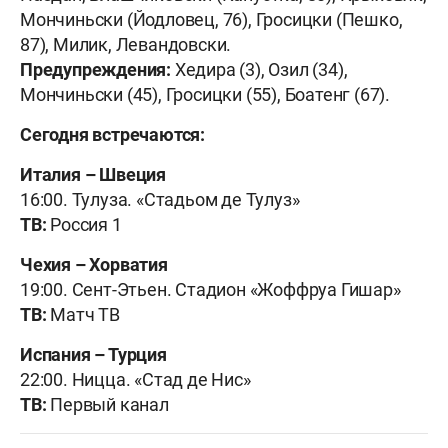
Мончиньски (Йодловец, 76), Гросицки (Пешко,
87), Милик, Левандовски.
Предупреждения:
Хедира (3), Озил (34),
Мончиньски (45), Гросицки (55), Боатенг (67).
Сегодня встречаются:
Италия – Швеция
16:00. Тулуза. «Стадьом де Тулуз»
ТВ:
Россия 1
Чехия – Хорватия
19:00. Сент-Этьен. Стадион «Жоффруа Гишар»
ТВ:
Матч ТВ
Испания – Турция
22:00. Ницца. «Стад де Нис»
ТВ:
Первый канал