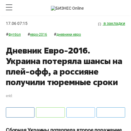
17.06 07:15
в закладки
#
#
#
футбол
евро-2016
дневники евро
Дневник Евро-2016.
Украина потеряла шансы на
плей-офф, а россияне
получили тюремные сроки
erid:
Сборная Украины потерпела второе поражение