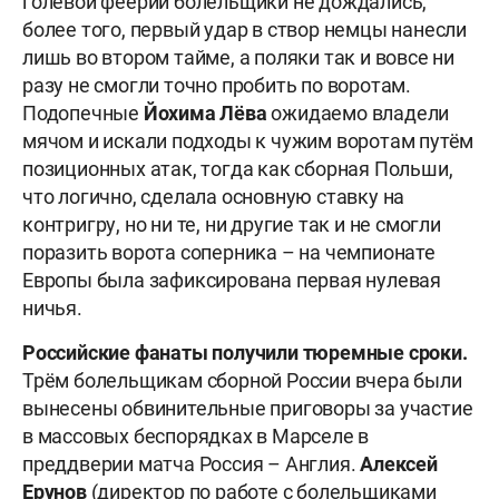
голевой феерии болельщики не дождались,
более того, первый удар в створ немцы нанесли
лишь во втором тайме, а поляки так и вовсе ни
разу не смогли точно пробить по воротам.
Подопечные
Йохима Лёва
ожидаемо владели
мячом и искали подходы к чужим воротам путём
позиционных атак, тогда как сборная Польши,
что логично, сделала основную ставку на
контригру, но ни те, ни другие так и не смогли
поразить ворота соперника – на чемпионате
Европы была зафиксирована первая нулевая
ничья.
Российские фанаты получили тюремные сроки.
Трём болельщикам сборной России вчера были
вынесены обвинительные приговоры за участие
в массовых беспорядках в Марселе в
преддверии матча Россия – Англия.
Алексей
Ерунов
(директор по работе с болельщиками