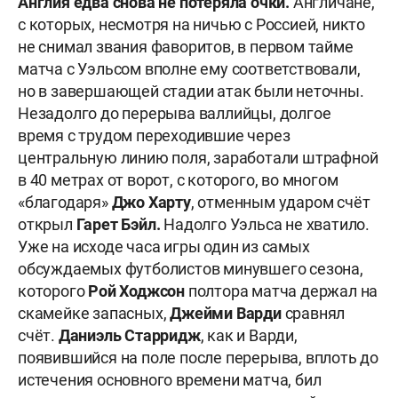
Англия едва снова не потеряла очки.
Англичане,
с которых, несмотря на ничью с Россией, никто
не снимал звания фаворитов, в первом тайме
матча с Уэльсом вполне ему соответствовали,
но в завершающей стадии атак были неточны.
Незадолго до перерыва валлийцы, долгое
время с трудом переходившие через
центральную линию поля, заработали штрафной
в 40 метрах от ворот, с которого, во многом
«благодаря»
Джо Харту
, отменным ударом счёт
открыл
Гарет Бэйл.
Надолго Уэльса не хватило.
Уже на исходе часа игры один из самых
обсуждаемых футболистов минувшего сезона,
которого
Рой Ходжсон
полтора матча держал на
скамейке запасных,
Джейми Варди
сравнял
счёт.
Даниэль Старридж
, как и Варди,
появившийся на поле после перерыва, вплоть до
истечения основного времени матча, бил