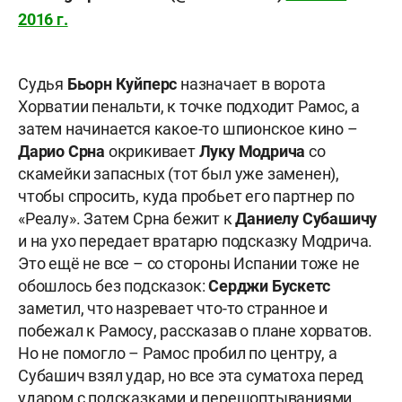
2016 г.
Судья
Бьорн Куйперс
назначает в ворота
Хорватии пенальти, к точке подходит Рамос, а
затем начинается какое-то шпионское кино –
Дарио Срна
окрикивает
Луку Модрича
со
скамейки запасных (тот был уже заменен),
чтобы спросить, куда пробьет его партнер по
«Реалу». Затем Срна бежит к
Даниелу Субашичу
и на ухо передает вратарю подсказку Модрича.
Это ещё не все – со стороны Испании тоже не
обошлось без подсказок:
Серджи Бускетс
заметил, что назревает что-то странное и
побежал к Рамосу, рассказав о плане хорватов.
Но не помогло – Рамос пробил по центру, а
Субашич взял удар, но все эта суматоха перед
ударом с подсказками и перешоптываниями