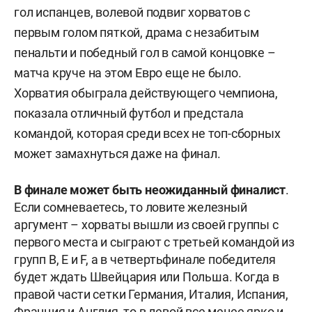
гол испанцев, волевой подвиг хорватов с
первым голом пяткой, драма с незабитым
пенальти и победный гол в самой концовке –
матча круче на этом Евро еще не было.
Хорватия обыграла действующего чемпиона,
показала отличный футбол и предстала
командой, которая среди всех не топ-сборных
может замахнуться даже на финал.
В финале может быть неожиданный финалист
.
Если сомневаетесь, то ловите железный
аргумент – хорваты вышли из своей группы с
первого места и сыграют с третьей командой из
групп B, E и F, а в четвертьфинале победителя
будет ждать Швейцария или Польша. Когда в
правой части сетки Германия, Италия, Испания,
Франция и Англия, то в левой все менее ярко и