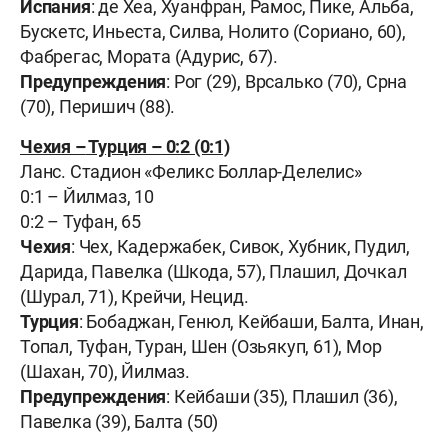
Испания
: де Хеа, Хуанфран, Рамос, Пике, Альба,
Бускетс, Иньеста, Силва, Нолито (Сориано, 60),
Фабрегас, Мората (Адурис, 67).
Предупреждения
: Рог (29), Врсалько (70), Срна
(70), Перишич (88).
Чехия –
Турция –
0:2 (0:1)
Ланс. Стадион «
Феликс Боллар-Делелис
»
0:1 – Йилмаз, 10
0:2 – Туфан, 65
Чехия
: Чех, Кадержабек, Сивок, Хубник, Пудил,
Дарида, Павелка (Шкода, 57), Плашил, Дочкал
(Шурал, 71), Крейчи, Нецид.
Турция
: Бобаджан, Генюл, Кейбаши, Балта, Инан,
Топал, Туфан, Туран, Шен (Озьякуп, 61), Мор
(Шахан, 70), Йилмаз.
Предупреждения
: Кейбаши (35), Плашил (36),
Павелка (39), Балта (50)