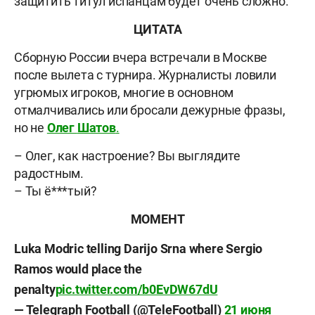
защитить титул испанцам будет очень сложно.
ЦИТАТА
Сборную России вчера встречали в Москве
после вылета с турнира. Журналисты ловили
угрюмых игроков, многие в основном
отмалчивались или бросали дежурные фразы,
но не
Олег
Шатов
.
– Олег, как настроение? Вы выглядите
радостным.
– Ты ё***тый?
МОМЕНТ
Luka Modric telling Darijo Srna where Sergio
Ramos would place the
penalty
pic.twitter.com/b0EvDW67dU
— Telegraph Football (@TeleFootball)
21 июня