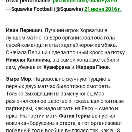
Great performance.
pic.twitter.com/n6aUEySYxI
— Squawka Football (@Squawka)
21 июня 2016 г.
Иван Перишич
. Лучший игрок Хорватии в
лучшем матче на Евро организовал оба гола
своей команды и стал хедлайнером камбэка.
Сначала Перишич сделал точный кросс на пятку
Николы Калинича
, а в самой концовке забил и
сам, убежав от
Хуанфрана
и
Жерара Пике.
Эмре Мор
. На довольно скучную Турцию в
первых двух матчах было тяжко смотреть.
Только выходящий на замену юнец Мор
разгонял сонное царство и показывал опытным
партнерам, как надо играть на Евро – смело и
ярко. На третий матч
Фатих Терим
выпустил
новичка «Боруссии» в старте, а тот организовал
победный гол и вообще выглядел так, как в 18