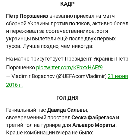
КАДР
Пётр Порошенко
внезапно приехал на матч
сборной Украины против поляков, активно болел
и переживал за соотечественников, хотя
украинцы вылетели ещё после двух первых
туров. Лучше поздно, чем никогда:
На матче присутствует Президент Украины Пётр
Порошенко
pic.twitter.com/K8bxxHAFf9
— Vladimir Bogachov (@UEFAcomVladimir)
21 июня
2016 г.
ГОЛ ДНЯ
Гениальный пас
Давида Сильвы
,
своевременный прострел
Сеска Фабрегаса
и
третий гол на турнире для
Альваро Мораты
.
Краше комбинации вчера не было: