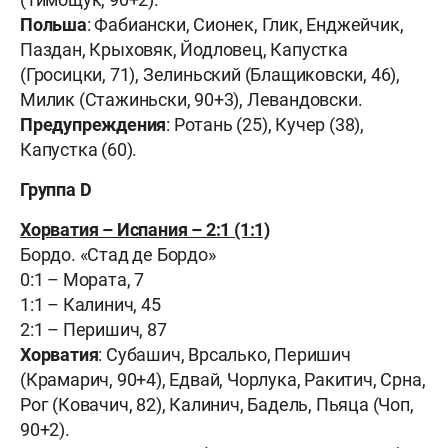
Польша
: Фабиански, Сионек, Глик, Енджейчик,
Паздан, Крыховяк, Йодловец, Капустка
(Гросицки, 71), Зелиньский (Блащиковски, 46),
Милик (Стажиньски, 90+3), Левандовски.
Предупреждения
: Ротань (25), Кучер (38),
Капустка (60).
Группа D
Хорватия –
Испания –
2:1 (1:1)
Бордо
. «Стад де Бордо»
0:1 – Мората, 7
1:1 – Калинич, 45
2:1 – Перишич, 87
Хорватия
: Субашич, Врсалько, Перишич
(Крамарич, 90+4), Едвай, Чорлука, Ракитич, Срна,
Рог (Ковачич, 82), Калинич, Бадель, Пьяца (Чоп,
90+2).