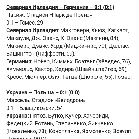
Северная Ирландия – Германия – 0:1 (0:1)
Париж. Стадион «
Парк де Пренс
»
0:1 – Гомес, 29
Северная Ирландия
: Макговерн, Хьюз, Кэткарт,
Макаули, Дж. Эванс, К. Эванс (Макгинн, 84),
Макнейр, Дэвис, Уорд (Мадженнис, 70), Даллас,
Вашингтон (Лафферти, 59).
Германия
: Нойер, Киммих, Боатенг (Хёведес, 76),
Хуммельс, Хектор, Хедира (Швайнштайгер, 69),
Кроос, Мюллер, Озил, Гётце (Шюррле, 55), Гомес.
Украина –
Польша –
0:1 (0:0)
Марсель.
Стадион «Велодром»
0:1 – Блащиковски, 54
Украина
: Пятов, Бутко, Кучер, Хачериди,
Федецкий, Ротань, Степаненко, Зинченко
(Коваленко, 73), Коноплянка, Ярмоленко, Зозуля
(Тимощук, 90+2).