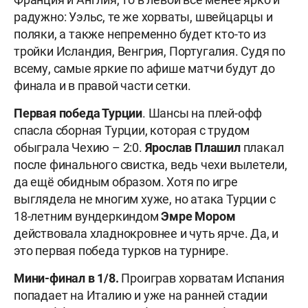
радужно: Уэльс, те же хорваты, швейцарцы и
поляки, а также непременно будет кто-то из
тройки Исландия, Венгрия, Португалия. Судя по
всему, самые яркие по афише матчи будут до
финала и в правой части сетки.
Первая победа Турции
. Шансы на плей-офф
спасла сборная Турции, которая с трудом
обыграла Чехию – 2:0.
Ярослав
Плашил
плакал
после финального свистка, ведь чехи вылетели,
да ещё обидным образом. Хотя по игре
выглядела не многим хуже, но атака Турции с
18-летним вундеркиндом
Эмре Мором
действовала хладнокровнее и чуть ярче. Да, и
это первая победа турков на турнире.
Мини-финал в 1/8.
Проиграв хорватам Испания
попадает на Италию и уже на ранней стадии