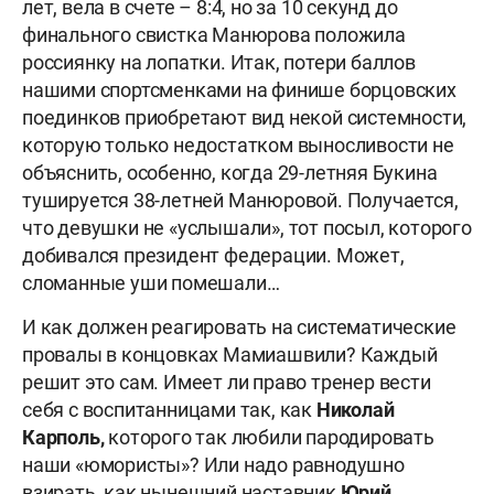
лет, вела в счете – 8:4, но за 10 секунд до
финального свистка Манюрова положила
россиянку на лопатки. Итак, потери баллов
нашими спортсменками на финише борцовских
поединков приобретают вид некой системности,
которую только недостатком выносливости не
объяснить, особенно, когда 29-летняя Букина
тушируется 38-летней Манюровой. Получается,
что девушки не «услышали», тот посыл, которого
добивался президент федерации. Может,
сломанные уши помешали…
И как должен реагировать на систематические
провалы в концовках Мамиашвили?
Каждый
решит это сам. Имеет ли право тренер вести
себя с воспитанницами так, как
Николай
Карполь,
которого так любили пародировать
наши «юмористы»? Или надо равнодушно
взирать, как нынешний наставник
Юрий