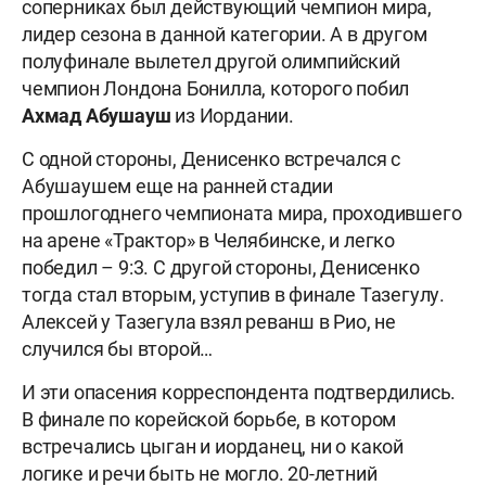
соперниках был действующий чемпион мира,
лидер сезона в данной категории. А в другом
полуфинале вылетел другой олимпийский
чемпион Лондона Бонилла, которого побил
Ахмад Абушауш
из Иордании.
С одной стороны, Денисенко встречался с
Абушаушем еще на ранней стадии
прошлогоднего чемпионата мира, проходившего
на арене «Трактор» в Челябинске, и легко
победил – 9:3. С другой стороны, Денисенко
тогда стал вторым, уступив в финале Тазегулу.
Алексей у Тазегула взял реванш в Рио, не
случился бы второй…
И эти опасения корреспондента подтвердились.
В финале по корейской борьбе, в котором
встречались цыган и иорданец, ни о какой
логике и речи быть не могло. 20-летний