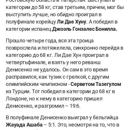
категории до 58 кг, став третьим, причем, мог бы
выступить лучше, но обидно проиграл в
полуфинале корейцу
Ли Дае Хуну
. А победил в
категории испанец
Джоэль Гонзалес Бонилла.
Прошло четыре года, вся эта троица
позврослела и потяжелела, синхронно перейдя в
категорию до 68 кг. Ли Дае Хун проиграл в
четвертьфинале, и взять у него реванш
Денисенко не удалось. Он сам в это время
расправился, как тузик с грелкой, с другим
олимпийским чемпионом -
Серветом Тазегулом
из Турции. Тот победил в категории до 68 кг в
Лондоне, но к нему в категорию пришел
Денисенко, и разгромил – 19:6.
В полуфинале Денисенко выиграл у бельгийца
Жауада
Ашаба
– 5:1. Это, несмотря на то, что в