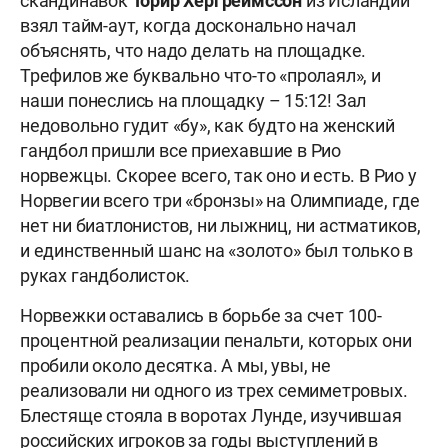
скандинавок
Торир Хергреймссон
из Исландии
взял тайм-аут, когда досконально начал
объяснять, что надо делать на площадке.
Трефилов же буквально что-то «пролаял», и
наши понеслись на площадку – 15:12! Зал
недовольно гудит «бу», как будто на женский
гандбол пришли все приехавшие в Рио
норвежцы. Скорее всего, так оно и есть. В Рио у
Норвегии всего три «бронзы» на Олимпиаде, где
нет ни биатлонистов, ни лыжниц, ни астматиков,
и единственный шанс на «золото» был только в
руках гандболисток.
Норвежки оставались в борьбе за счет 100-
процентной реализации пенальти, которых они
пробили около десятка. А мы, увы, не
реализовали ни одного из трех семиметровых.
Блестяще стояла в воротах Лунде, изучившая
российских игроков за годы выступлений в