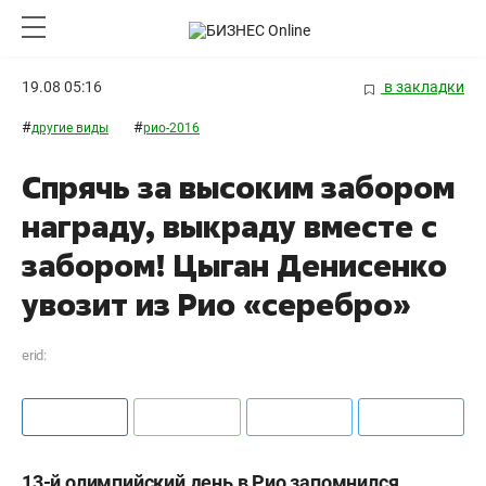
19.08 05:16
в закладки
#
#
другие виды
рио-2016
Спрячь за высоким забором
награду, выкраду вместе с
забором! Цыган Денисенко
увозит из Рио «серебро»
erid:
13-й олимпийский день в Рио запомнился