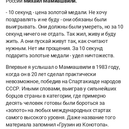
России
Михаил Мамиашвили.
- 10 секунд - цена золотой медали. Не хочу
поздравлять и не буду - они обязаны были
выигрывать. Они должны были умереть, но за 10
секунд ничего не отдать. Так жил, живу и буду
жить. А они пускай живут так, как считают
нужным. Нет им прощения. За 10 секунд
подарить золотые медали - удел ничтожеств.
Впервые я услышал о Мамиашвили в 1983 году,
когда он в 20 лет сделал практически
невозможное, победив на Спартакиаде народов
СССР. Иными словами, выиграв у сильнейших
борцов страны в категории, где примерно
десять человек готовы были бороться за
«золото» на любых международных стартах
самого высокого уровня. Даже название того
материала запомнил «Грузин из Конотопа».