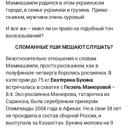
Мамиашвили родился в этом украинском
городе, в семье украинки и грузина. Прямо
скажем, мужчина очень суровый.
И все же – имел ли он право на подобный тон
высказываний?
СЛОМАННЫЕ УШИ МЕШАЮТ СЛУШАТЬ?
Безотносительно отношения к словам
Мамиашвили, просто расскажем, как в
полуфинале четверга боролись россиянки. В
категории до 75 кг
Екатерина
Букина
встречалась в схватке с
Гюзель Манюровой
–
8:4. Экс-россиянка Манюрова, татарочка из
Саранска, была серебряным призером
Олимпиады 2004 года в Афинах. Но в свои 38 лет
не проходила в состав сборной России, и
выступала за Казахстан. Букина моложе на 9