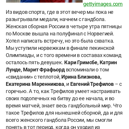
gettyimages.com
Из видов спорта, где в этот вечер мы пока не
разыгрывали медали, начнем с гандбола.
Женская сборная России в четыре утра пятницы
по Москве вышла на полуфинал с Норвегией.
Хотел написать встречу, но это была схватка.
Мы уступили норвежкам в финале пекинской
Олимпиады, и с того времени в составах команд
осталось пять девушек.
Кари Гримсбе, Катрин
Лунде, Марит Фрафьорд
вспоминали о том
«свидании» с теплотой,
Ирина Близнова,
Екатерина Маренникова
, и
Евгений Трефилов
– с
горечью. А то, как Трефилов умеет настраивать
своих подопечных на битву до ее начала, и во
время матчей, знает весь гандбольный мир. Что
такое Трефилов для нынешней сборной, да и для
всего женского гандбола России, мы смогли
понять в тот период, когда он уходил из