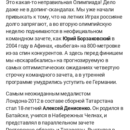
Это какая-то неправильная Олимпиада! Дело
даже не в допинг-скандалах. Мы уже начали
привыкать к тому, что на летних Играх россияне
долго запрягают, а во вторую олимпийскую
неделю поднимаются в неофициальном
командном зачете, как
Юрий Борзаковский
в
2004 году в Афинах, «выбегая» на 800-метровке
из-за спин конкурентов. А здесь перед финишем
мы «вскарабкались» на прогнозируемую в
самых оптимистических ожиданиях четвертую
строчку командного зачета, а в утренней
программе умудрились уступить ее Германии.
Самым неожиданным медалистом
Лондона-2012 в составе сборной Татарстана
стал 18-летний
Алексей Денисенко.
Он родился в
Батайске, учился в Набережных Челнах, и
представлял в параллельном зачете
Ростовскую область и Татарстан. Выступал в