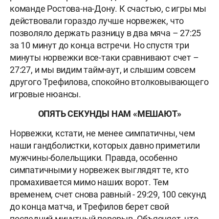
команде Ростова-на-Дону. К счастью, с игры мы
действовали гораздо лучше норвежек, что
позволяло держать разницу в два мяча – 27:25
за 10 минут до конца встречи. Но спустя три
минуты норвежки все-таки сравнивают счет –
27:27, и мы видим тайм-аут, и слышим совсем
другого Трефилова, спокойно втолковывающего
игровые нюансы.
ОПЯТЬ СЕКУНДЫ НАМ «МЕШАЮТ»
Норвежки, кстати, не менее симпатичны, чем
наши гандболистки, которых давно приметили
мужчины-болельщики. Правда, особенно
симпатичными у норвежек выглядят те, кто
промахивается мимо наших ворот. Тем
временем, счет снова равный - 29:29, 100 секунд
до конца матча, и Трефилов берет свой
последний минутный перерыв. Объясняет, что