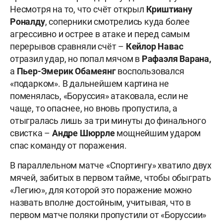
Несмотря на то, что счёт открыл
Криштиану
Роналду
, соперники смотрелись куда более
агрессивно и острее в атаке и перед самым
перерывов сравняли счёт –
Кейлор Навас
отразил удар, но попал мячом в
Рафаэля Варана,
а
Пьер-Эмерик Обамеянг
воспользовался
«подарком». В дальнейшем картина не
поменялась, «Боруссия» атаковала, если не
чаще, то опаснее, но вновь пропустила, а
отыгралась лишь за три минуты до финального
свистка –
Андре Шюррле
мощнейшим ударом
спас команду от поражения.
В параллельном матче «Спортингу» хватило двух
мячей, забитых в первом тайме, чтобы обыграть
«Легию», для которой это поражение можно
назвать вполне достойным, учитывая, что в
первом матче поляки пропустили от «Боруссии»