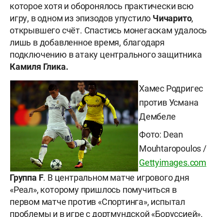
которое хотя и оборонялось практически всю
игру, в одном из эпизодов упустило
Чичарито
,
открывшего счёт. Спастись монегаскам удалось
лишь в добавленное время, благодаря
подключению в атаку центрального защитника
Камиля Глика.
Хамес Родригес
против Усмана
Дембеле
Фото: Dean
Mouhtaropoulos /
Gettyimages.com
Группа F
. В центральном матче игрового дня
«Реал», которому пришлось помучиться в
первом матче против «Спортинга», испытал
проблемы и в игре с дортмундской «Боруссией».