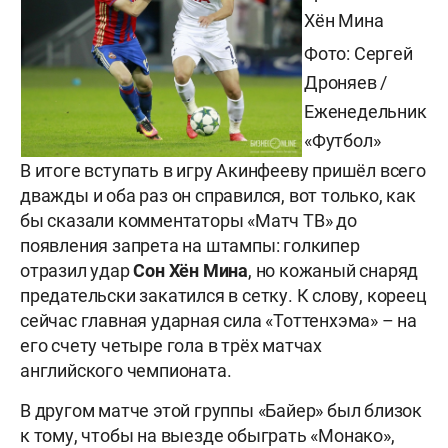
Хён Мина
Фото: Сергей
Дроняев /
Еженедельник
«Футбол»
В итоге
вступать в игру Акинфееву пришёл всего
дважды и оба раз он справился, вот только,
как
бы сказали комментаторы «Матч ТВ»
до
появления запрета на штампы: голкипер
отразил удар
Сон
Хён
Мина
,
но кожаный снаряд
предательски закатился
в сетку. К
слову, кореец
сейчас главная ударная
сила «Тоттенхэма» – на
его счету четыре
гола в трёх матчах
английского чемпионата.
В другом матче этой группы «Байер» был близок
к тому, чтобы на выезде обыграть «Монако»,