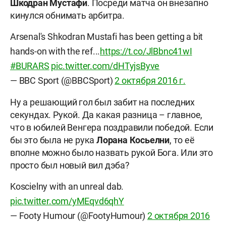
Шкодран Мустафи
. Посреди матча он внезапно
кинулся обнимать арбитра.
Arsenal's Shkodran Mustafi has been getting a bit
hands-on with the ref...
https://t.co/JlBbnc41wI
#BURARS
pic.twitter.com/dHTyjsByve
— BBC Sport (@BBCSport)
2 октября 2016 г.
Ну а решающий гол был забит на последних
секундах. Рукой. Да какая разница – главное,
что в юбилей Венгера поздравили победой. Если
бы это была не рука
Лорана Косьелни
, то её
вполне можно было назвать рукой Бога. Или это
просто был новый вил дэба?
Koscielny with an unreal dab.
pic.twitter.com/yMEqvd6qhY
— Footy Humour (@FootyHumour)
2 октября 2016