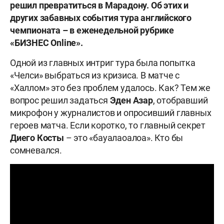
решил превратиться в Марадону. Об этих и
других забавных события тура английского
чемпионата – в еженедельной рубрике
«БИЗНЕС Online».
Одной из главных интриг тура была попытка
«Челси» выбраться из кризиса. В матче с
«Халлом» это без проблем удалось. Как? Тем же
вопрос решил задаться
Эден Азар
, отобравший
микрофон у журналистов и опросивший главных
героев матча. Если коротко, то главный секрет
Диего Косты
– это «бауалаоалоа». Кто бы
сомневался.