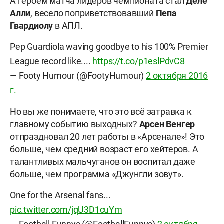
А героем матча лидеров чемпионата стал
Деле
Алли
, весело поприветствовавший
Пепа
Гвардиолу
в АПЛ.
Pep Guardiola waving goodbye to his 100% Premier
League record like....
https://t.co/p1eslPdvC8
— Footy Humour (@FootyHumour)
2 октября 2016
г.
Но вы же понимаете, что это всё затравка к
главному событию выходных?
Арсен Венгер
отпраздновал 20 лет работы в «Арсенале»! Это
больше, чем средний возраст его хейтеров. А
талантливых мальчуганов он воспитал даже
больше, чем программа «Джунгли зовут».
One for the Arsenal fans...
pic.twitter.com/jqU3D1cuYm