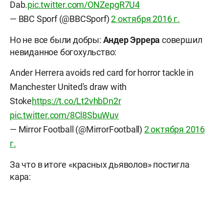
Dab.
pic.twitter.com/ONZepgR7U4
— BBC Sporf (@BBCSporf)
2 октября 2016 г.
Но не все были добры:
Андер Эррера
совершил
невиданное богохульство:
Ander Herrera avoids red card for horror tackle in
Manchester United's draw with
Stoke
https://t.co/Lt2vhbDn2r
pic.twitter.com/8Cl8SbuWuv
— Mirror Football (@MirrorFootball)
2 октября 2016
г.
За что в итоге «красных дьяволов» постигла
кара: