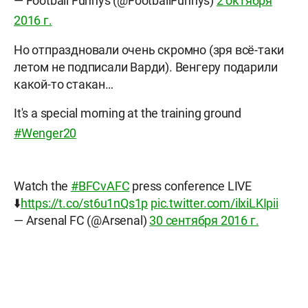
— Football Funnys (@FootballFunnys)
2 октября
2016 г.
Но отпраздновали очень скромно (зря всё-таки
летом не подписали Варди). Венгеру подарили
какой-то стакан…
It's a special morning at the training ground
#Wenger20
Watch the
#BFCvAFC
press conference LIVE
⬇️
https://t.co/st6u1nQs1p
pic.twitter.com/ilxiLKIpii
— Arsenal FC (@Arsenal)
30 сентября 2016 г.