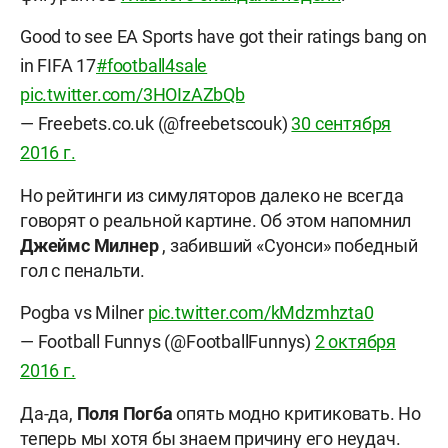
Good to see EA Sports have got their ratings bang on
in FIFA 17
#football4sale
pic.twitter.com/3HOIzAZbQb
— Freebets.co.uk (@freebetscouk)
30 сентября
2016 г.
Но рейтинги из симуляторов далеко не всегда
говорят о реальной картине. Об этом напомнил
Джеймс Милнер
, забивший «Суонси» победный
гол с пенальти.
Pogba vs Milner
pic.twitter.com/kMdzmhzta0
— Football Funnys (@FootballFunnys)
2 октября
2016 г.
Да-да,
Поля Погба
опять модно критиковать. Но
теперь мы хотя бы знаем причину его неудач.