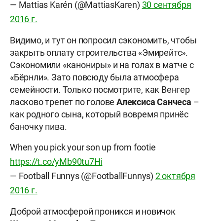
— Mattias Karén (@MattiasKaren)
30 сентября
2016 г.
Видимо, и тут он попросил сэкономить, чтобы
закрыть оплату строительства «Эмирейтс».
Сэкономили «канониры» и на голах в матче с
«Бёрнли». Зато повсюду была атмосфера
семейности. Только посмотрите, как Венгер
ласково трепет по голове
Алексиса Санчеса
–
как родного сына, который вовремя принёс
баночку пива.
When you pick your son up from footie
https://t.co/yMb90tu7Hi
— Football Funnys (@FootballFunnys)
2 октября
2016 г.
Доброй атмосферой проникся и новичок