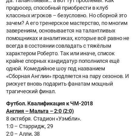
да. Талантливый… а вот тут проблемы. Как
продюсер, способный приобрести в клуб
классных игроков – безусловно. Но сборной это
зачем? А его тренерское мастерство, по многим
заверениям, основывается на талантливых
помощниках и аналитиках, которые всё равно не
всегда в состоянии совладать с тяжёлым
характером Роберто. Так или иначе, список
крайне спорных кандидатур пополнился ещё
одной. Комедийное шоу под названием
«Сборная Англии» продляется на пару сезонов. И
рискует вновь подарить фанатам мощный
трагический финал.
Футбол. Квалификация к ЧМ-2018
Англия – Мальта
–
2:0 (2:0)
8 октября. Стадион «Уэмбли».
1:0
–
Старридж, 29
2:0
–
Алли, 38