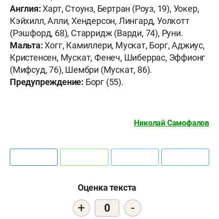
Англия:
Харт, Стоунз, Бертран (Роуз, 19), Уокер,
Кэйхилл, Алли, Хендерсон, Лингард, Уолкотт
(Рэшфорд, 68), Старридж (Варди, 74), Руни.
Мальта:
Хогг, Камиллери, Мускат, Борг, Аджиус,
Кристенсен, Мускат, Фенеч, Шиберрас, Эффионг
(Мифсуд, 76), Шембри (Мускат, 86).
Предупреждение:
Борг (55).
Николай Самофалов
Оценка текста
+
-
0