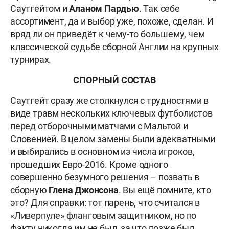
Саутгейтом и
Аланом Пардью
. Так себе
ассортимент, да и выбор уже, похоже, сделан. И
вряд ли он приведёт к чему-то большему, чем
классической судьбе сборной Англии на крупных
турнирах.
СПОРНЫЙ СОСТАВ
Саутгейт сразу же столкнулся с трудностями в
виде травм нескольких ключевых футболистов
перед отборочными матчами с Мальтой и
Словенией. В целом замены были адекватными
и выбирались в основном из числа игроков,
прошедших Евро-2016. Кроме одного
совершенно безумного решения – позвать в
сборную
Глена Джонсона
. Вы ещё помните, кто
это? Для справки: тот парень, что считался в
«Ливерпуле» фланговым защитником, но по
факту никогда им не был, за что позже был