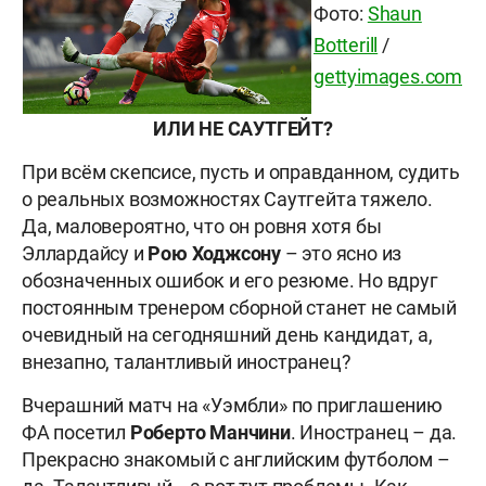
Фото:
Shaun
Botterill
/
gettyimages.com
ИЛИ НЕ САУТГЕЙТ?
При всём скепсисе, пусть и оправданном, судить
о реальных возможностях Саутгейта тяжело.
Да, маловероятно, что он ровня хотя бы
Эллардайсу и
Рою Ходжсону
– это ясно из
обозначенных ошибок и его резюме. Но вдруг
постоянным тренером сборной станет не самый
очевидный на сегодняшний день кандидат, а,
внезапно, талантливый иностранец?
Вчерашний матч на «Уэмбли» по приглашению
ФА посетил
Роберто Манчини
. Иностранец – да.
Прекрасно знакомый с английским футболом –