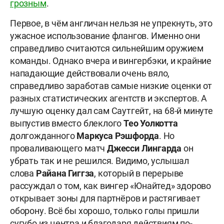
грозным
.
Первое, в чём англичан нельзя не упрекнуть, это
ужасное использование флангов. Именно они
справедливо считаются сильнейшим оружием
команды. Однако вчера и вингербэки, и крайние
нападающие действовали очень вяло,
справедливо заработав самые низкие оценки от
разных статистических агентств и экспертов. А
лучшую оценку дал сам Саутгейт, на 68-й минуте
выпустив вместо блеклого
Тео Уолкотта
долгожданного
Маркуса Рэшфорда
. Но
проваливающего матч
Джесси Лингарда
он
убрать так и не решился. Видимо, услышал
слова
Райана Гиггза
, который в перерыве
рассуждал о том, как вингер «Юнайтед» здорово
открывает зоны для партнёров и растягивает
оборону. Всё бы хорошо, только голы пришли
сугубо из центра и благодаря действиям по-