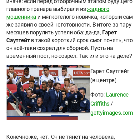
иначе: если перед отборочным этапом будущего
главного тренера выбирали из
жадного
мошенника
и мягкотелого новичка, который сам
же заявил о своей неготовности. В итоге за пару
месяцев порулить успели оба: да-да,
Гарет
Саутгейт
в такой короткий срок смог понять, что
он всё-таки созрел для сборной. Пусть на
временный пост, но созрел. Так или это на деле?
Гарет Саутгейт
(в центре)
Фото:
Laurence
Griffiths
/
gettyimages.com
Конечно же, нет. Он не тянет на человека,