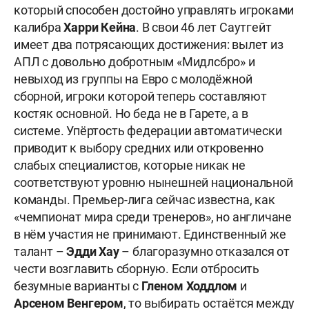
который способен достойно управлять игроками
калибра
Харри Кейна
. В свои 46 лет Саутгейт
имеет два потрясающих достижения: вылет из
АПЛ с довольно добротным «Мидлсбро» и
невыход из группы на Евро с молодёжной
сборной, игроки которой теперь составляют
костяк основной. Но беда не в Гарете, а в
системе. Упёртость федерации автоматически
приводит к выбору средних или откровенно
слабых специалистов, которые никак не
соответствуют уровню нынешней национальной
команды. Премьер-лига сейчас известна, как
«чемпионат мира среди тренеров», но англичане
в нём участия не принимают. Единственный же
талант –
Эдди Хау
– благоразумно отказался от
чести возглавить сборную. Если отбросить
безумные варианты с
Гленом Ходдлом
и
Арсеном Венгером
, то выбирать остаётся между