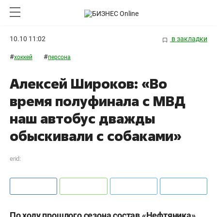
10.10 11:02
в закладки
#
#
хоккей
персона
Алексей Широков: «Во
время полуфинала с МВД
наш автобус дважды
обыскивали с собаками»
erid:
По ходу прошлого сезона состав «Нефтяника»