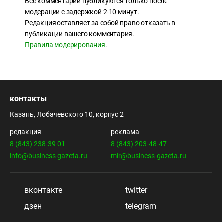
Все комментарии публикуются только после
модерации с задержкой 2-10 минут.
Редакция оставляет за собой право отказать в
публикации вашего комментария.
Правила модерирования
.
контакты
Казань, Лобачевского 10, корпус 2
редакция
реклама
8 (843) 238-39-01
8 (843) 203-48-47
info@business-gazeta.ru
mir@business-gazeta.ru
вконтакте
twitter
дзен
telegram