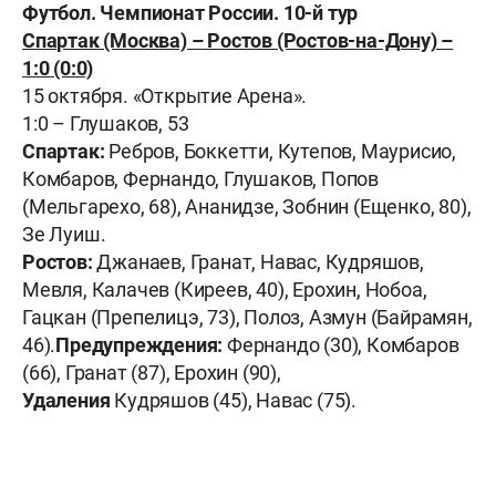
Футбол. Чемпионат России. 10-й тур
Спартак (Москва) – Ростов (Ростов-на-Дону) –
1:0 (0:0)
15 октября. «Открытие Арена».
1:0 – Глушаков, 53
Спартак:
Ребров, Боккетти, Кутепов, Маурисио,
Комбаров, Фернандо, Глушаков, Попов
(Мельгарехо, 68), Ананидзе, Зобнин (Ещенко, 80),
Зе Луиш.
Ростов:
Джанаев, Гранат, Навас, Кудряшов,
Мевля, Калачев (Киреев, 40), Ерохин, Нобоа,
Гацкан (Препелицэ, 73), Полоз, Азмун (Байрамян,
46).
Предупреждения:
Фернандо (30), Комбаров
(66), Гранат (87), Ерохин (90),
Удаления
Кудряшов (45), Навас (75).