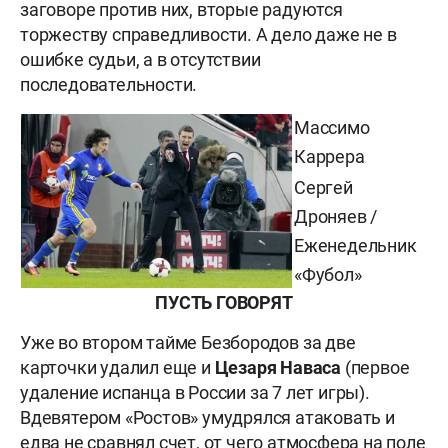
заговоре против них, вторые радуются
торжеству справедливости. А дело даже не в
ошибке судьи, а в отсутствии
последовательности.
Массимо
Каррера
Сергей
Дроняев /
Еженедельник
«Фубол»
ПУСТЬ ГОВОРЯТ
Уже во втором тайме Безбородов за две
карточки удалил еще и
Цезаря Наваса
(первое
удаление испанца в России за 7 лет игры).
Вдевятером «Ростов» умудрялся атаковать и
едва не сравнял счет, от чего атмосфера на поле