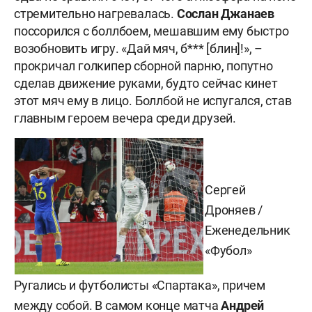
стремительно нагревалась.
Сослан Джанаев
поссорился с боллбоем, мешавшим ему быстро
возобновить игру. «Дай мяч, б*** [блин]!», –
прокричал голкипер сборной парню, попутно
сделав движение руками, будто сейчас кинет
этот мяч ему в лицо. Боллбой не испугался, став
главным героем вечера среди друзей.
Сергей
Дроняев /
Еженедельник
«Фубол»
Ругались и футболисты «Спартака», причем
между собой. В самом конце матча
Андрей