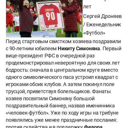
лет
Сергей Дроняев
/ Еженедельник
«Футбол»
Перед стартовым свистком хозяева поздравили
с 90-летним юбилеем
Никиту Симоняна
. Первый
вице-президент РФС в очередной раз
продемонстрировал невероятную для своих лет
бодрость: сначала в центральном круге вместо
одного символического паса устроил квадрат с
игроками обоих клубов. А затем покинул поле
трусцой, приветствуя болельщиков. Фанаты
хозяев посвятили Симоняну большой
поздравительный баннер, назвав именинника
«человек-футбол». Уже по ходу игры на трибуне
появлялись уже менее праздничные послания:
против судейства и в поддержку
Федора