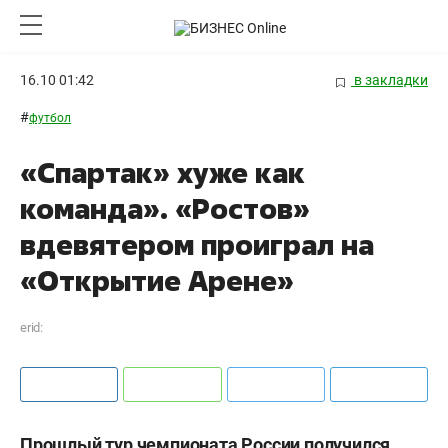
16.10 01:42
в закладки
#
футбол
«Спартак» хуже как
команда». «Ростов»
вдевятером проиграл на
«Открытие Арене»
erid:
Прошлый тур чемпионата России получился