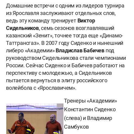
Домашние встречи с одним из лидеров турнира
из Ярославля заслуживают отдельных слов,
ведь эту команду тренирует
Виктор
Сидельников
, семь сезонов возглавлявший
казанский «Зенит», точнее
тогда еще «Динамо-
Таттрансгаз». В 2007 году Сиденко и нынешний
либеро «Академии»
Владислав
Бабичев
под
руководством Сидельникова стали чемпионами
России.
Сейчас Сиденко и Бабичев работают на
перспективу с молодежью, а Сидельников
пытается вернуться в элиту российского
волейбола с «Ярославичем»
.
Тренеры
«Академии»
Константин Сиденко
(слева) и Владимир
Самбуков