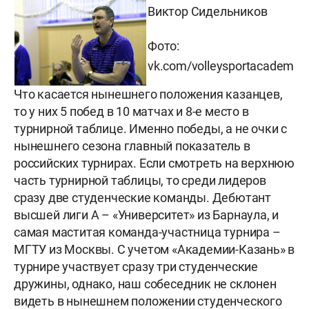
Виктор Сидельников
Фото:
vk.com/volleysportacadem
Что касается нынешнего положения казанцев,
то у них 5 побед в 10 матчах и 8-е место в
турнирной таблице. Именно победы, а не очки с
нынешнего сезона главный показатель в
российских турнирах.
Если смотреть на верхнюю
часть турнирной таблицы, то среди лидеров
сразу две студенческие команды. Дебютант
высшей лиги А – «Университет» из Барнаула, и
самая маститая команда-участница турнира –
МГТУ из Москвы. С учетом «Академии-Казань» в
турнире участвует сразу три студенческие
дружины, однако, наш собеседник не склонен
видеть в нынешнем положении студенческого