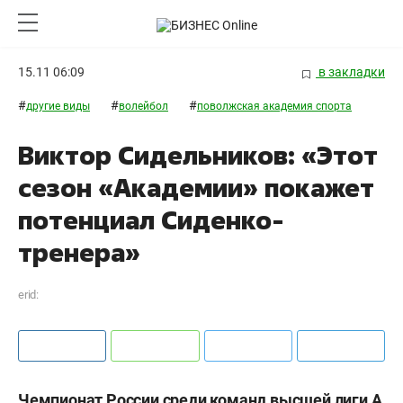
15.11 06:09
в закладки
#
#
#
другие виды
волейбол
поволжская академия спорта
Виктор Сидельников: «Этот
сезон «Академии» покажет
потенциал Сиденко-
тренера»
erid:
Чемпионат России среди команд высшей лиги А