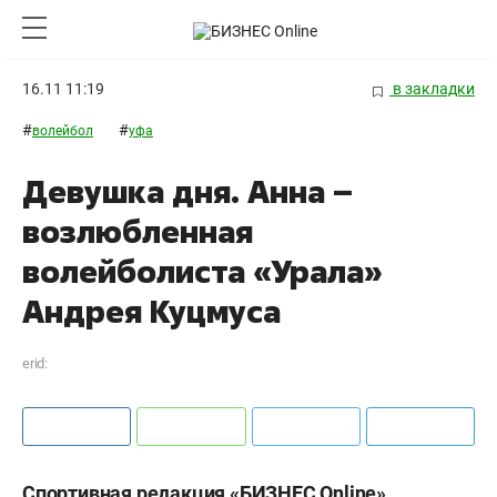
16.11 11:19
в закладки
#
#
волейбол
уфа
Девушка дня. Анна –
возлюбленная
волейболиста «Урала»
Андрея Куцмуса
erid:
Спортивная редакция «БИЗНЕС Online»