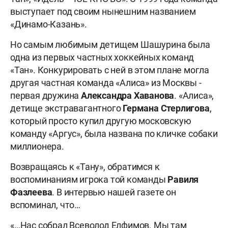
выступает под своим нынешним названием
«Динамо-Казань».
Но самым любимым детищем Шашурина была
одна из первых частных хоккейных команд
«Тан». Конкурировать с ней в этом плане могла
другая частная команда «Алиса» из Москвы -
первая дружина
Александра Хаванова
. «Алиса»,
детище экстравагантного
Германа Стерлигова
,
который просто купил другую московскую
команду «Аргус», была названа по кличке собаки
миллионера.
Возвращаясь к «Тану», обратимся к
воспоминаниям игрока той команды
Равиля
Фазлеева
. В интервью нашей газете он
вспоминал, что…
«…Нас собрал Всеволод Елфимов. Мы там