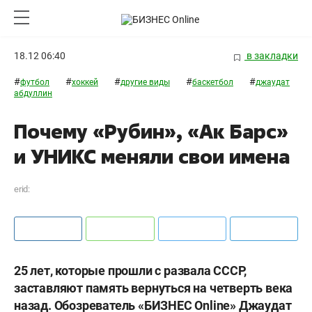
18.12 06:40
в закладки
#
#
#
#
#
футбол
хоккей
другие виды
баскетбол
джаудат
абдуллин
Почему «Рубин», «Ак Барс»
и УНИКС меняли свои имена
erid:
25 лет, которые прошли с развала СССР,
заставляют память вернуться на четверть века
назад. Обозреватель «БИЗНЕС Online» Джаудат