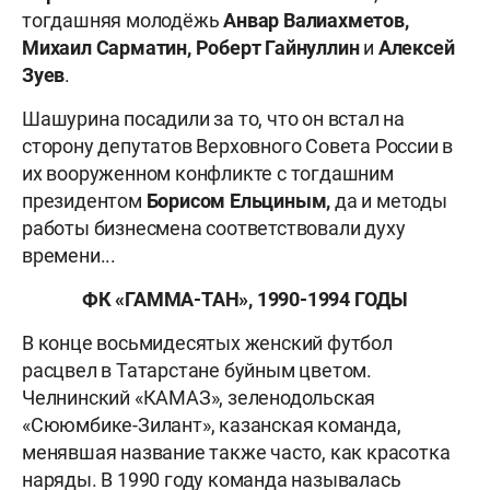
тогдашняя молодёжь
Анвар
Валиахметов,
Михаил Сарматин, Роберт Гайнуллин
и
Алексей
Зуев
.
Шашурина посадили за то, что он встал на
сторону депутатов Верховного Совета России в
их вооруженном конфликте с тогдашним
президентом
Борисом Ельциным,
да и методы
работы бизнесмена соответствовали духу
времени...
ФК «ГАММА-ТАН», 1990-1994 ГОДЫ
В конце восьмидесятых женский футбол
расцвел в Татарстане буйным цветом.
Челнинский «КАМАЗ», зеленодольская
«Сююмбике-Зилант», казанская команда,
менявшая название также часто, как красотка
наряды. В 1990 году команда называлась