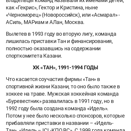
Владельцы команд называли их именами детей,
как «Гекрис», Гектор и Кристина, ныне
«Черноморец» (Новороссийск), или «Асмарал» -
АСиль, МАРиам и АЛан, Москва.
Вылетев в 1993 году во вторую лигу, команда
лишилась приставки Тан и финансирования,
полностью оказавшись на содержании
спорткомитета Казани.
ХК «ТАН», 1991-1994 ГОДЫ
Что касается соучастия фирмы «Тан» в
спортивной жизни Казани, то оно было также в
хоккее на траве. Мужская хоккейная команда
«Буревестник» развалилась в 1991 году, но в
1992 году была создана команда «Идель».
Потом у нее было несколько спонсоров, которые
прибавляли приставки в названии – «Идель-
Тан», «Идель – ICL-КПО ВС». С 1999 года команда