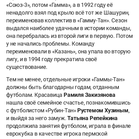
«Союз-3», потом «Гамма», а в 1992 году её
ненадолго взял под крыло всё тот же Шашурин,
переименовав коллектив в «Гамму-Тан». Сезон
выдался наиболее удачным в истории команды,
она перебралась из второй лиги в первую. Потом
у не начались проблемы. Команду
переименовали в «Казань», она упала во вторую
лигу, и в 1994 году прекратила своё
существование.
Тем не менее, отдельные игроки «Гаммы-Тан»
должны быть благодарны годам, отданным
футболам. Красавица
Рамиля Закизянова
нашла своё семейное счастье, познакомившись
с футболистом «Рубин-Тан»
Рустемом Хузиным
,
и выйдя за него замуж.
Татьяна Репейкина
продолжила занятия футболом, играла в финале
еврокубка в качестве игрока пермской