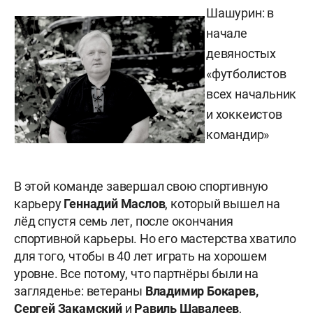
Шашурин: в
начале
девяностых
«футболистов
всех начальник
и хоккеистов
командир»
В этой команде завершал свою спортивную
карьеру
Геннадий Маслов
, который вышел на
лёд спустя семь лет, после окончания
спортивной карьеры. Но его мастерства хватило
для того, чтобы в 40 лет играть на хорошем
уровне. Все потому, что партнёры были на
загляденье: ветераны
Владимир Бокарев,
Сергей Закамский
и
Равиль Шавалеев
,