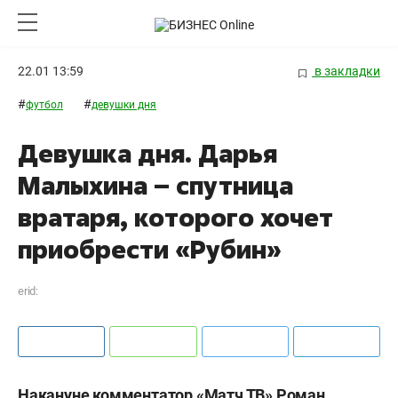
22.01 13:59
в закладки
#
#
футбол
девушки дня
Девушка дня. Дарья
Малыхина – спутница
вратаря, которого хочет
приобрести «Рубин»
erid:
Накануне комментатор «Матч ТВ» Роман