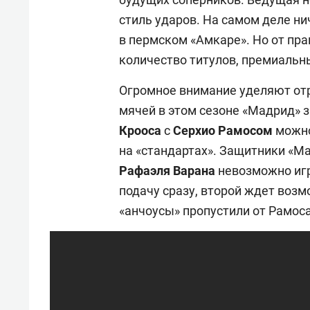
стиль ударов. На самом деле ни
в пермском «Амкаре». Но от пр
количество титулов, премиальн
Огромное внимание уделяют от
мячей в этом сезоне «Мадрид» 
Крооса
с
Серхио Рамосом
можно
на «стандартах». Защитники «Ма
Рафаэля Варана
невозможно игр
подачу сразу, второй ждет возмо
«анчоусы» пропустили от Рамос