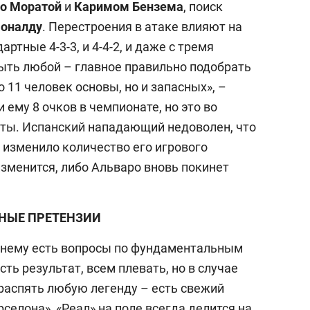
о Моратой
и
Каримом Бензема
, поиск
Роналду
. Перестроения в атаке влияют на
ртные 4-3-3, и 4-4-2, и даже с тремя
ыть любой – главное правильно подобрать
 11 человек основы, но и запасных», –
 ему 8 очков в чемпионате, но это во
ты. Испанский нападающий недоволен, что
 изменило количество его игрового
зменится, либо Альваро вновь покинет
НЫЕ ПРЕТЕНЗИИ
жнему есть вопросы по фундаментальным
ть результат, всем плевать, но в случае
 распять любую легенду – есть свежий
арселона», «Реал» на поле всегда делится на