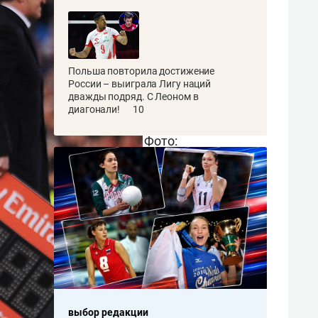
Польша повторила достижение
России – выиграла Лигу наций
дважды подряд. С Леоном в
диагонали!
10
Фото:
Denis
Doyle/
Getty
Images
выбор редакции