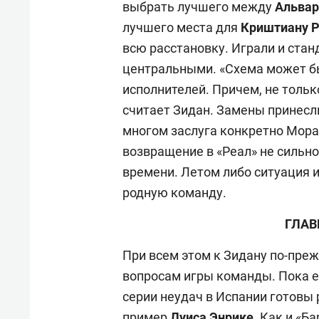
выбрать лучшего между
Альвар
лучшего места для
Криштиану 
всю расстановку. Играли и станда
центральными. «Схема может б
исполнителей. Причем, не только
считает Зидан. Замены принесли
многом заслуга конкретно Мора
возвращение в «Реал» не сильно
времени. Летом либо ситуация и
родную команду.
ГЛАВ
При всем этом к Зидану по-пре
вопросам игры команды. Пока ес
серии неудач в Испании готовы
пример
Луиса Энрике
. Как и «Б