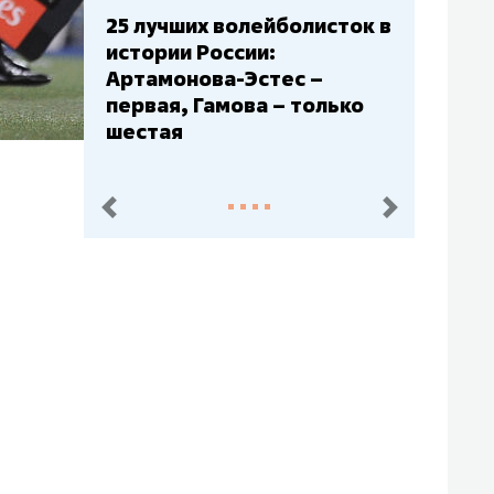
Бюджеты клубов КХЛ: СКА
– главный мажор, «Ак
Барс» – второй, «Салават
Юлаев» – середняк
пред.
след.