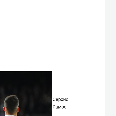
Серхио
Рамос