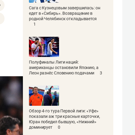
Сага с Кузнецовым завершилась: он
едет в «Сибирь». Возвращение в
родной Челябинск откладывается
1
Полуфиналы Лиги наций:
американцы остановили Японию, а
Леон разнёс Словению подачами
3
Обзор 4-го тура Первой лиги: «Уфе»
показали аж три красные карточки,
Юран победил бывшую, «Нижний»
доминирует
0