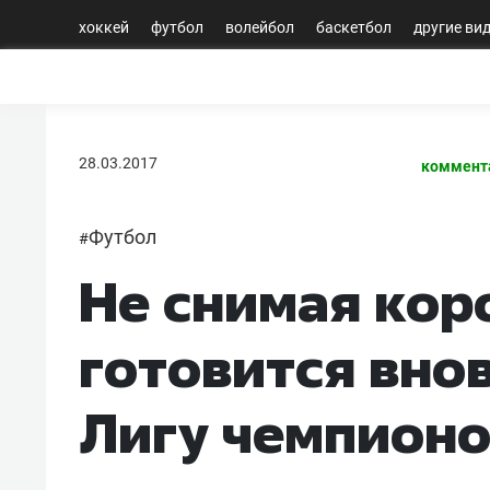
хоккей
футбол
волейбол
баскетбол
другие ви
28.03.2017
коммент
Футбол
#
Не снимая кор
готовится вно
Лигу чемпион