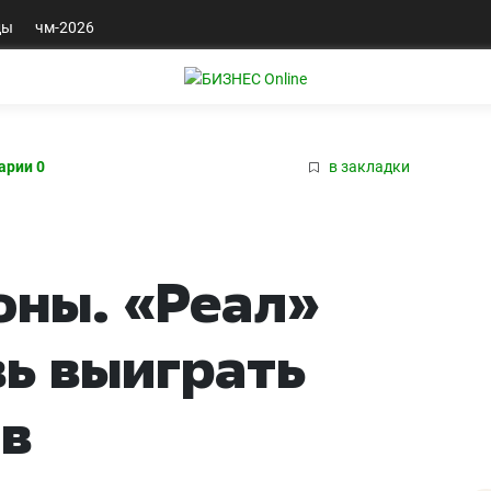
ды
чм-2026
арии 0
в закладки
оны. «Реал»
вь выиграть
ов