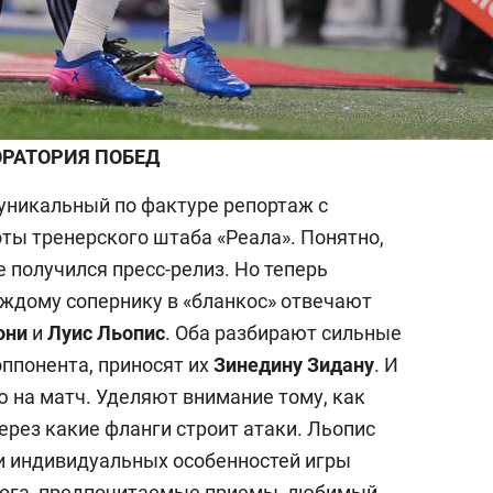
РАТОРИЯ ПОБЕД
уникальный по фактуре репортаж с
ты тренерского штаба «Реала». Понятно,
е получился пресс-релиз. Но теперь
каждому сопернику в «бланкос» отвечают
они
и
Луис Льопис
. Оба разбирают сильные
ппонента, приносят их
Зинедину Зидану
. И
 на матч. Уделяют внимание тому, как
ерез какие фланги строит атаки. Льопис
и индивидуальных особенностей игры
нога, предпочитаемые приемы, любимый