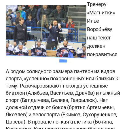
Тренеру
«Магнитки»
Илье
Воробьёву
наш текст
должен
понравиться
А рядом солидного размера пантеон из видов
спорта, «успешно» похороненных или близких к
тому. Разочаровывают некогда успешные
биатлон (Алябьев, Васильев, Драчёв) и лыжный
спорт (Балдычева, Беляев, Гаврылюк). Нет
должной отдачи от бокса (братья Артемьевы,
Яковлев) и велоспорта (Екимов, Сухорученков,
Царева). В провале лёгкая атлетика (Бочина,
Казанкина, Комисова) и плавание (Богданова,