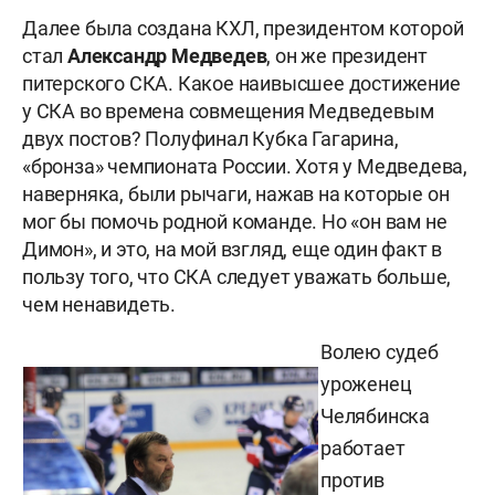
Далее была создана КХЛ, президентом которой
стал
Александр Медведев
, он же президент
питерского СКА. Какое наивысшее достижение
у СКА во времена совмещения Медведевым
двух постов? Полуфинал Кубка Гагарина,
«бронза» чемпионата России. Хотя у Медведева,
наверняка, были рычаги, нажав на которые он
мог бы помочь родной команде. Но «он вам не
Димон», и это, на мой взгляд, еще один факт в
пользу того, что СКА следует уважать больше,
чем ненавидеть.
Волею судеб
уроженец
Челябинска
работает
против