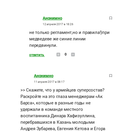
Анонимно
12 апреля 2017 в 18:26
не только регламент,но и правила!)при
медведеве же синие линии
передвинули.
0
ответить
Анонимно
11 апреля 2017 в 08:17
>> Скажете, что у армейцев суперсостав?
Раскройте на это глаза менеджерам «Ак
Барса», которые в разные годы не
удержали в команде местного
воспитанника Динара Хафизуллина,
перебравшихся в Казань молодыми
Андрея Зубарева, Евгения Кетова и Егора