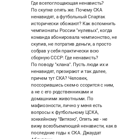
Где всепоглощающая ненависть?
По скупке опять же. Почему СКА
ненавидят, а футбольный Спартак
исторически обожают? Как вспомнить
чемпионаты России "нулевых", когда
команда абонировала чемпионство, не
скупив, не потратив деньги, а просто
собрав у себя практически всю
сборную СССР: Где ненависть?
По поводу "клана". Пусть люди их и
ненавидят, презирают и так далее,
причем тут СКА? Человек,
поссорившись скем-о ссорится с ним,
а не с его родственниками и
домашними животными. По
мафиозности, лично у меня есть
вопросы к футбольному ЦСКА,
хоккейному "Витязю", Опять же - не
вижу всеобъемлющей ненависти, как в
последние годы к СКА. Джаудат