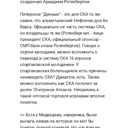
созданную Аркадием Ротенбергом
Питерское "Динамо" - это для СКА то же
самое, что альметьевский Нефтяник для Ак
Барса. Официально не часть системы СКА,
но владельцы те же (Ротенберг-мл. - вице-
президент СКА, официальный спонсор -
СМП-банк клана Ротенбергов). Говоря о
скупке молодежи, можно вспомнить о
переходе в систему СКА 16 игроков
спартаковской молодежки. У
спартаковских болельщиков есть причины
ненавидеть СКА? Думается, есть. Также
можно вспомнить как СКА получил за
долги 10 игроков Атланта. Неприязнь к
такой оптовой торговле игроками вполне
понятна.
>> Хотя у Медведева, наверняка, были
рычаги, нажав на которые он мог бы
помочь родной команде. Но «он вам не