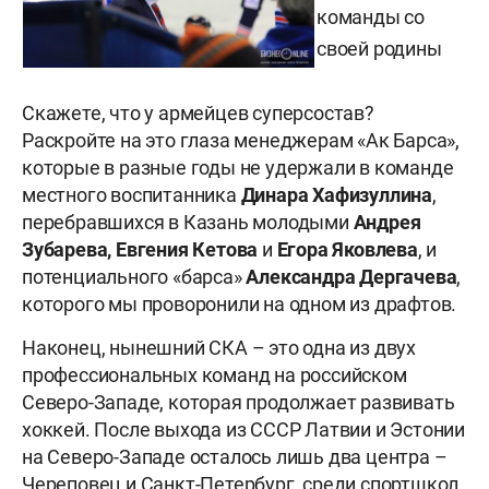
команды со
своей родины
Скажете, что у армейцев суперсостав?
Раскройте на это глаза менеджерам «Ак Барса»,
которые в разные годы не удержали в команде
местного воспитанника
Динара Хафизуллина
,
перебравшихся в Казань молодыми
Андрея
Зубарева, Евгения Кетова
и
Егора Яковлева
, и
потенциального «барса»
Александра Дергачева
,
которого мы проворонили на одном из драфтов.
Наконец, нынешний СКА – это одна из двух
профессиональных команд на российском
Северо-Западе, которая продолжает развивать
хоккей. После выхода из СССР Латвии и Эстонии
на Северо-Западе осталось лишь два центра –
Череповец и Санкт-Петербург, среди спортшкол