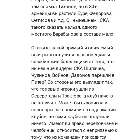
там сломал Тихонов, но в 80-е
армейцы вырастили Буре, Федорова,
Фетисова и т.д. О _нынешнем_ СКА
такого сказать нельзя, одного
местного Барабанова в составе мало.
Скажите, какой зримый и осязаемый
выигрыш получили череповецкие и
челябинские болельщики от того, что
нынешние лидеры СКА Шипачев,
Чудинов, Войнов, Дадонов перешли в
Питер? Со стороны это выглядит так,
что топовые игроки ушли из
Северстали и Трактора, а клуб ничего
не получил. Может быть хозяева и
спонсоры сэкономили на содержании
клубов, но сами клубы не получили
ничего. Имеют ли право череповчане и
челябинцы относиться с неприязнью к
тому, что их командам приходится