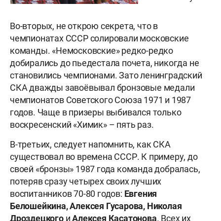
Во-вторых, не открою секрета, что в
чемпионатах СССР солировали московские
команды. «Немосковские» редко-редко
добирались до пьедестала почета, никогда не
становились чемпионами. Зато ленинградский
СКА дважды завоёвывал бронзовые медали
чемпионатов Советского Союза 1971 и 1987
годов. Чаще в призеры выбивался только
воскресенский «Химик» – пять раз.
В-третьих, следует напомнить, как СКА
существовал во времена СССР. К примеру, до
своей «бронзы» 1987 года команда добралась,
потеряв сразу четырех своих лучших
воспитанников 70-80 годов:
Евгения
Белошейкина, Алексея Гусарова, Николая
Дроздецкого
и
Алексея Касатонова
. Всех их