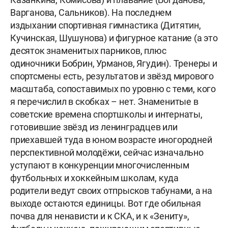
Варганова, Сальников). На последнем
издыхании спортивная гимнастика (Дитятин,
Кучинская, Шушунова) и фигурное катание (а это
десяток знаменитых парников, плюс
одиночники Бобрин, Урманов, Ягудин). Тренеры и
спортсмены есть, результатов и звёзд мирового
масштаба, сопоставимых по уровню с теми, кого
я перечислил в скобках – нет. Знаменитые в
советские времена спортшколы и интернаты,
готовившие звёзд из ленинградцев или
приехавшей туда в юном возрасте иногородней
перспективной молодёжи, сейчас изначально
уступают в конкуренции многочисленным
футбольных и хоккейным школам, куда
родители ведут своих отпрысков табунами, а на
выходе остаются единицы. Вот где обильная
почва для ненависти и к СКА, и к «Зениту»,