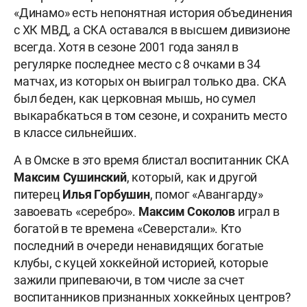
«Динамо» есть непонятная история объединения
с ХК МВД, а СКА оставался в высшем дивизионе
всегда. Хотя в сезоне 2001 года занял в
регулярке последнее место с 8 очками в 34
матчах, из которых он выиграл только два. СКА
был беден, как церковная мышь, но сумел
выкарабкаться в том сезоне, и сохранить место
в классе сильнейших.
А в Омске в это время блистал воспитанник СКА
Максим Сушинский
, который, как и другой
питерец
Илья Горбушин
, помог «Авангарду»
завоевать «серебро».
Максим Соколов
играл в
богатой в те времена «Северстали». Кто
последний в очереди ненавидящих богатые
клубы, с куцей хоккейной историей, которые
зажили припеваючи, в том числе за счет
воспитанников признанных хоккейных центров?