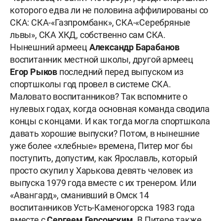
которого едва ли не половина аффилированы со
СКА: СКА-«Газпромбанк», СКА-«Серебряные
львы», СКА ХКД, собственно сам СКА.
Нынешний армеец
Александр Барабанов
воспитанник местной школы, другой армеец
Егор Рыков
последний перед выпуском из
спортшколы год провел в системе СКА.
Маловато воспитанников? Так вспомните о
нулевых годах, когда основная команда сводила
концы с концами. И как тогда могла спортшкола
давать хорошие выпуски? Потом, в нынешние
уже более «хлебные» времена, Питер мог бы
поступить, допустим, как Ярославль, который
просто скупил у Харькова девять человек из
выпуска 1979 года вместе с их тренером. Или
«Авангард», сманивший в Омск 14
воспитанников Усть-Каменогорска 1983 года
вместе с
Сергеем Герсонским
. В Питере также