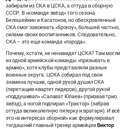
забирали из СКА в ЦСКА, а оттуда в сборную
СССР. В «команде звёзд» того сезона
Белошейкин и Касатонов, но обескровленный
СКА смог завоевать «бронзу», большей частью,
силами своих воспитанников. Следовательно,
СКА – это еще команда «порода».
Почему, кстати, не ненавидят ЦСКА? Там могли
из одной армейской команды «призывать в
армию», хотя клубы представляли разные
военные округа. ЦСКА собирал под свои
знамена лучших, одной рукой душил СКА
(перетащив квартет лидеров), другой рукой
«поддушивал» «Салават Юлаев» (призвав трио
звёзд), а ногой подпирал «Трактор» (забрав
оттуда великолепную пятерку и вратаря). И всё
это «в интересах сборной» как формулировал
тогдашний главный тренер армейцев
Виктор