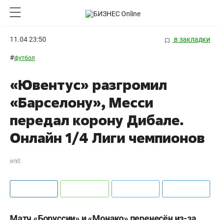
11.04 23:50
в закладки
#
футбол
«Ювентус» разгромил
«Барселону», Месси
передал корону Дибале.
Онлайн 1/4 Лиги чемпионов
erid:
Матч «Боруссии» и «Монако» перенесён из-за