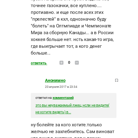
точнее газокачки, все куплено....
протиавно. и еще после асех этих
"прелестей" в кхл, однозначно буду
"болеть" на Олтмпиаде и Чемпионате
Мира за сборную Канады... а в России
хоккея больше нет. нсть какая-то игра,
где выигрычает тот, а кого денег
больше...
0
ответить
Анонимно
20 апреля 2017 в 23:34
ответил на
комментарий
это вы неуважаемый лжец, нсли не видите(
не хотите видеть) в...
ну болейте за кого хотите.только
желчью не захлебнитесь. Сам виноват