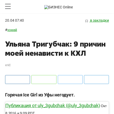
20.04 07:40
в закладки
#
хоккей
Ульяна Тригубчак: 9 причин
моей ненависти к КХЛ
erid:
Горячая Ice Girl из Уфы негодует.
Публикация от uly_3gubchak (@uly_3gubchak)
Окт
8 2016 в 9:09 PDT