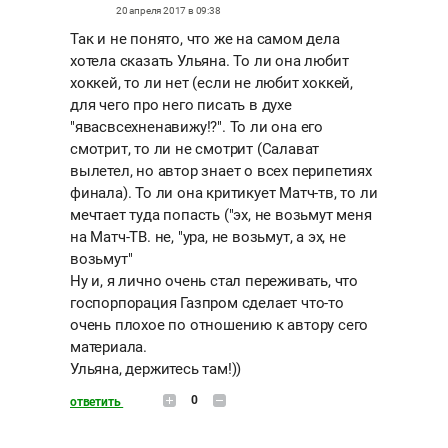
20 апреля 2017 в 09:38
Так и не понято, что же на самом дела
хотела сказать Ульяна. То ли она любит
хоккей, то ли нет (если не любит хоккей,
для чего про него писать в духе
"явасвсехненавижу!?". То ли она его
смотрит, то ли не смотрит (Салават
вылетел, но автор знает о всех перипетиях
финала). То ли она критикует Матч-тв, то ли
мечтает туда попасть ("эх, не возьмут меня
на Матч-ТВ. не, "ура, не возьмут, а эх, не
возьмут"
Ну и, я лично очень стал переживать, что
госпорпорация Газпром сделает что-то
очень плохое по отношению к автору сего
материала.
Ульяна, держитесь там!))
0
ответить