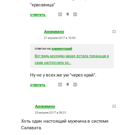
"красавица"
0
ответить
Анонимно
21 апреля 2017 в 10:00
ответил на
комментарий
Вот ведь молодец какая, встала пораньше и
сама настрочила ко...
Ну не у всех же ум "через край".
0
ответить
Анонимно
20 апреля 2017 в 09:21
Хоть один настоящий мужчина в системе
Салавата.