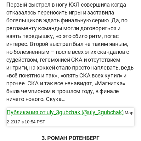
Первый выстрел в ногу КХЛ совершила когда
отказалась переносить игры и заставила
болельщиков ждать финальную серию. Да, по
регламенту команды могли договориться и
взять передышку, но это сбило ритм, погас
интерес. Второй выстрел был не таким явным,
но болезненным
–
после всех этих скандалов с
судейством, гегемонией СКА и отсутствием
интриги, на хоккей стало просто наплевать, ведь
«всё понятно и так» , «опять СКА всех купил» и
прочее. СКА и так все ненавидят, «Магнитка»
была чемпионом в прошлом году, в финале
ничего нового. Скука…
Публикация от uly_3gubchak (@uly_3gubchak)
Мар
2 2017 в 10:54 PST
3. РОМАН РОТЕНБЕРГ