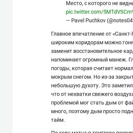
Место, с которого не вид
pic.twitter.com/5MTdVSC
— Pavel Puchkov (@notes0
Главное впечатление от «Санкт-
широким коридорам можно гонят
заменит восстановительное кар
напоминает огромный манеж. Гл
погоды, которая считает норма
мокрым снегом. Но из-за закры
небольшую духоту. Это заметил
что от нехватки свежего воздух
проблемой мог стать дым от фай
много, поэтому дым просто под
тайм.
По ходу матча в твиттере появл