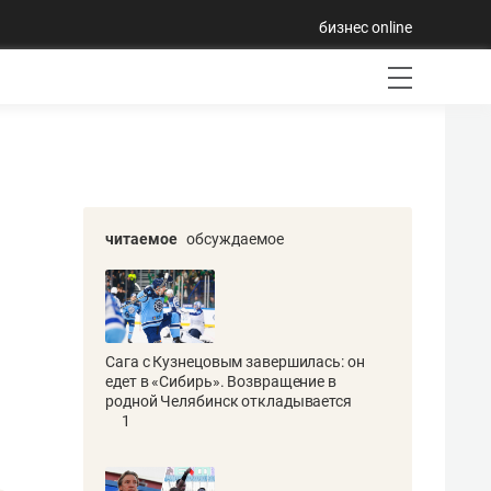
бизнес online
читаемое
обсуждаемое
Сага с Кузнецовым завершилась: он
едет в «Сибирь». Возвращение в
родной Челябинск откладывается
1