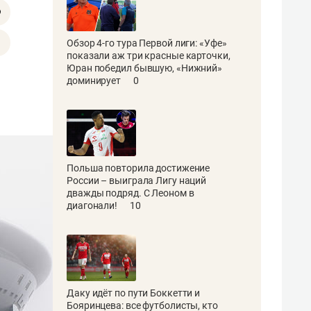
Обзор 4-го тура Первой лиги: «Уфе»
показали аж три красные карточки,
Юран победил бывшую, «Нижний»
доминирует
0
Польша повторила достижение
России – выиграла Лигу наций
дважды подряд. С Леоном в
диагонали!
10
Даку идёт по пути Боккетти и
Бояринцева: все футболисты, кто