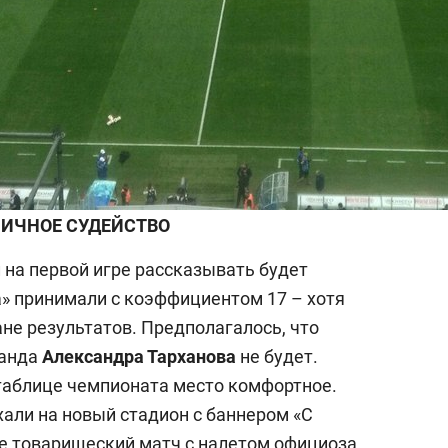
ИЧНОЕ СУДЕЙСТВО
 на первой игре рассказывать будет
а» принимали с коэффициентом 17 – хотя
не результатов. Предполагалось, что
манда
Александра Тарханова
не будет.
 таблице чемпионата место комфортное.
али на новый стадион с баннером «С
бе товарищеский матч с налетом официоза.