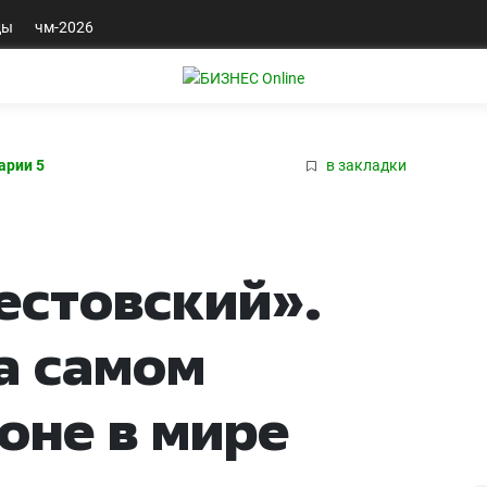
ды
чм-2026
арии 5
в закладки
естовский».
а самом
оне в мире