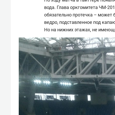
вода. Глава оркгомитета ЧМ-20
обязательно протечка – может б
ведро, подставленное под капаю
Но на нижних этажах, не имеющ