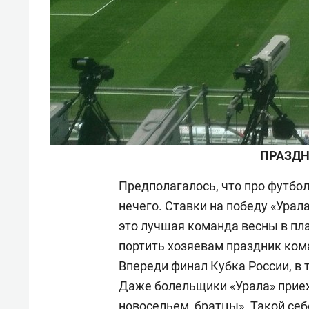
ПРАЗДН
Предполагалось, что про футбол
нечего. Ставки на победу «Урал
это лучшая команда весны в пла
портить хозяевам праздник ко
Впереди финал Кубка России, в
Даже болельщики «Урала» приех
новосельем, братцы». Такой се