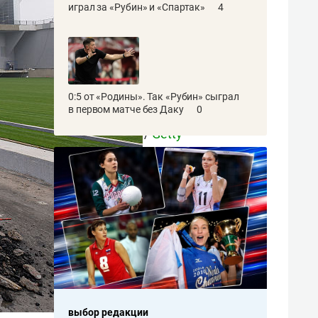
играл за «Рубин» и «Спартак»
4
Фото:
Matthias
Hangst /
0:5 от «Родины». Так «Рубин» сыграл
в первом матче без Даку
0
Bongarts
/
Getty
Images
выбор редакции