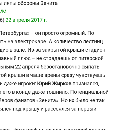
ны ляпы обороны Зенита
mVM
46)
22 апреля 2017 г.
Петербурга» – он просто огромный. По
ь на электрокаре. А количество лестниц
дио в зале. Из-за закрытой крыши стадион
авный плюс – не страдаешь от питерской
льным 22 апреля безостановочно сыпать
той крыши в чаше арены сразу чувствуешь
и даже игроки:
Юрий
Жирков
признался,
а его в конце даже тошнило. Потенциальной
еров фанатов «Зенита». Но их было не так
нялся под крышу и рассеялся за первый
ялись фотографии крыши, с которой капает