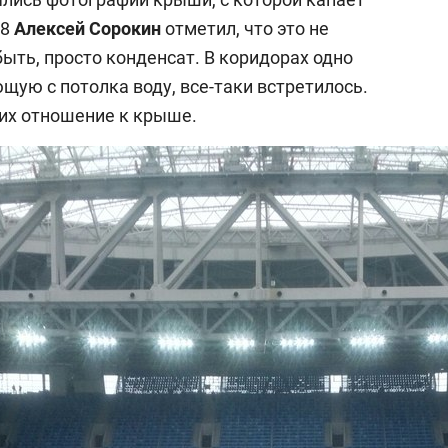
18
Алексей Сорокин
отметил, что это не
ыть, просто конденсат. В коридорах одно
щую с потолка воду, все-таки встретилось.
их отношение к крыше.