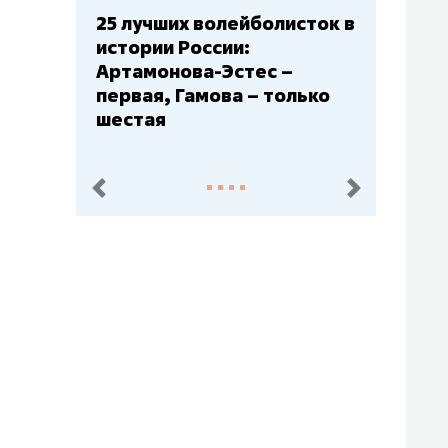
Бюджеты клубов КХЛ: СКА
– главный мажор, «Ак
Барс» – второй, «Салават
Юлаев» – середняк
пред.
след.